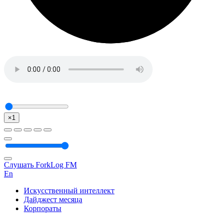
×1
Слушать ForkLog FM
En
Искусственный интеллект
Дайджест месяца
Корпораты