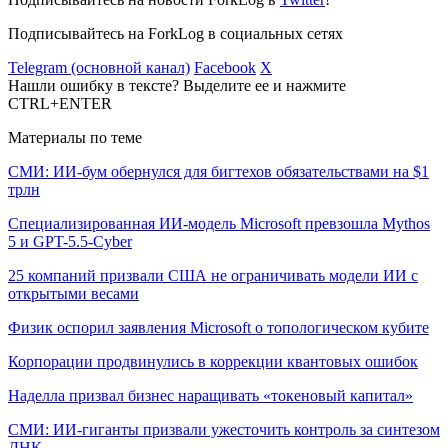
Подписывайтесь на ForkLog в социальных сетях
Telegram (основной канал)
Facebook
X
Нашли ошибку в тексте? Выделите ее и нажмите
CTRL+ENTER
Материалы по теме
СМИ: ИИ-бум обернулся для бигтехов обязательствами на $1
трлн
Специализированная ИИ-модель Microsoft превзошла Mythos
5 и GPT-5.5-Cyber
25 компаний призвали США не ограничивать модели ИИ с
открытыми весами
Физик оспорил заявления Microsoft о топологическом кубите
Корпорации продвинулись в коррекции квантовых ошибок
Наделла призвал бизнес наращивать «токеновый капитал»
СМИ: ИИ-гиганты призвали ужесточить контроль за синтезом
ДНК