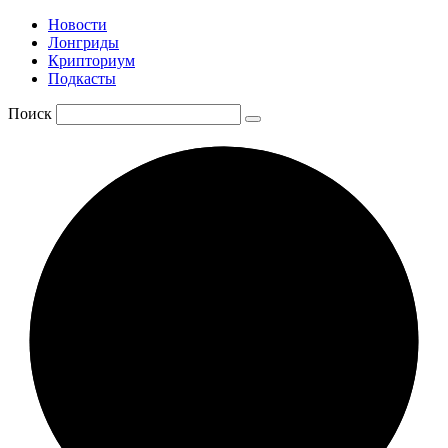
Новости
Лонгриды
Крипториум
Подкасты
Поиск