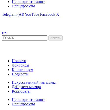
Цены криптовалют
Спецпроекты
Telegram (AI)
YouTube
Facebook
X
En
Новости
Лонгриды
Крипториум
Подкасты
Искусственный интеллект
Дайджест месяца
Корпораты
Цены криптовалют
Спецпроекты