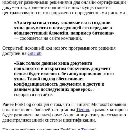
изобилует различными решениями для онлайн-сертификации
документов, хранение подписей в них осуществляется
централизованно и это сопряжено с определенными рисками.
«Альтернатива этому заключается в создании
хэша документа и последующей его передаче в
общедоступный блокчейн, например биткоина»
,
— сообщается на сайте компании.
Открытый исходный код нового программного решения
доступен на
GitHub
.
«Как только данные хэша документа
появляются в открытом блокчейне, документ
нельзя будет изменить без аннулирования этого
хэша. Такой подход обеспечивает
конфиденциальность документа и доступ к
данным для последующих проверок»
, —
говорится на сайте.
Ранее ForkLog сообщал о том, что IT-гигант Microsoft объявил
о партнерстве с блокчейн-стартапом
Tierion
, в рамках которого
будет развивать на платформе Azure инициативу по созданию
децентрализованной системы идентификации.
Подписывайтесь на новости ForkLog в
Twitter
!