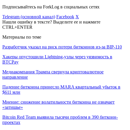
Подписывайтесь на ForkLog в социальных сетях
Telegram (основной канал)
Facebook
X
Нашли ошибку в тексте? Выделите ее и нажмите
CTRL+ENTER
Материалы по теме
Разработчик указал на риск потери биткоинов из-за BIP-110
Хакеры опустошили Lightning-узлы через уязвимость в
BTCPay
Медиакомпания Трампа свернула криптовалютное
направление
Падение биткоина принесло MARA квартальный убыток в
$611 млн
Мнение: снижение волатильности биткоина не означает
«затишье»
Bitcoin Red Team выявила тысячи проблем в 390 биткоин-
проектах