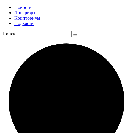
Новости
Лонгриды
Крипториум
Подкасты
Поиск