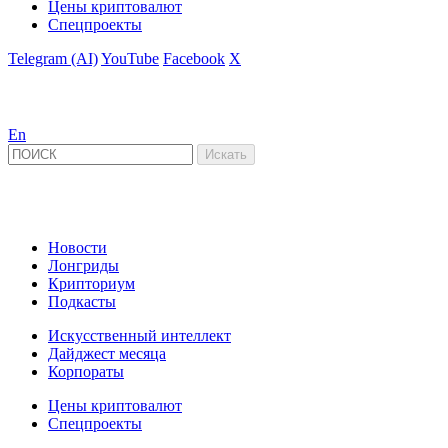
Цены криптовалют
Спецпроекты
Telegram (AI)
YouTube
Facebook
X
En
Новости
Лонгриды
Крипториум
Подкасты
Искусственный интеллект
Дайджест месяца
Корпораты
Цены криптовалют
Спецпроекты