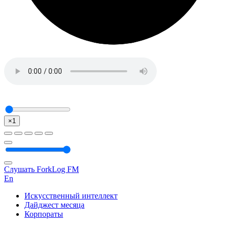
×1
Слушать ForkLog FM
En
Искусственный интеллект
Дайджест месяца
Корпораты