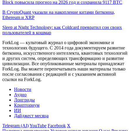
Block повысила прогноз на 2026 год и сохранила 9117 BTC
В CryptoQuant указали на накопление китами биткоина,
Ethereum и XRP
Sleep at Night Technology: как Coldcard превратил сон своих
пользователей в кошмар
ForkLog — культовый журнал о цифровой экономике и
технологиях будущего. С 2014 года документируем развитие
биткоина, искусственного интеллекта, квантовых технологий
и других систем, определяющих трансформацию и развитие
цивилизации.
Все опубликованные материалы принадлежат
ForkLog. Вы можете перепечатывать наши материалы только
после согласования с редакцией и с указанием активной
ссылки на ForkLog.
Новости
Аудио
Лонгриды
Крипториум
ИИ
Дайджест месяца
Telegram (AI)
YouTube
Facebook
X
Политика приватности
Условия использования
О нас
Реклама