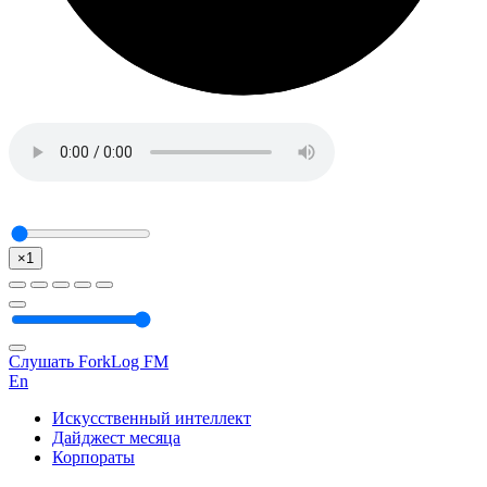
×1
Слушать ForkLog FM
En
Искусственный интеллект
Дайджест месяца
Корпораты