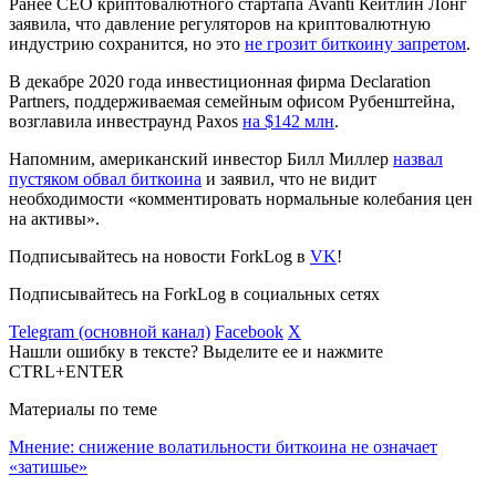
Ранее CEO криптовалютного стартапа Avanti Кейтлин Лонг
заявила, что давление регуляторов на криптовалютную
индустрию сохранится, но это
не грозит биткоину запретом
.
В декабре 2020 года инвестиционная фирма Declaration
Partners, поддерживаемая семейным офисом Рубенштейна,
возглавила инвестраунд Paxos
на $142 млн
.
Напомним, американский инвестор Билл Миллер
назвал
пустяком обвал биткоина
и заявил, что не видит
необходимости «комментировать нормальные колебания цен
на активы».
Подписывайтесь на новости ForkLog в
VK
!
Подписывайтесь на ForkLog в социальных сетях
Telegram (основной канал)
Facebook
X
Нашли ошибку в тексте? Выделите ее и нажмите
CTRL+ENTER
Материалы по теме
Мнение: снижение волатильности биткоина не означает
«затишье»