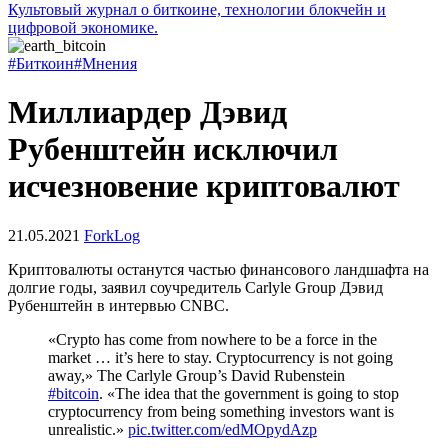
Культовый журнал о биткоине, технологии блокчейн и
цифровой экономике.
#Биткоин
#Мнения
Миллиардер Дэвид
Рубенштейн исключил
исчезновение криптовалют
21.05.2021
ForkLog
Криптовалюты останутся частью финансового ландшафта на
долгие годы, заявил соучредитель Carlyle Group Дэвид
Рубенштейн в интервью CNBC.
«Crypto has come from nowhere to be a force in the
market … it’s here to stay. Cryptocurrency is not going
away,» The Carlyle Group’s David Rubenstein
#bitcoin
. «The idea that the government is going to stop
cryptocurrency from being something investors want is
unrealistic.»
pic.twitter.com/edMOpydAzp