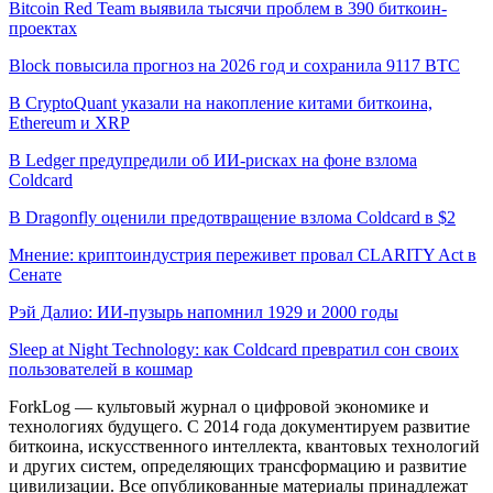
Bitcoin Red Team выявила тысячи проблем в 390 биткоин-
проектах
Block повысила прогноз на 2026 год и сохранила 9117 BTC
В CryptoQuant указали на накопление китами биткоина,
Ethereum и XRP
В Ledger предупредили об ИИ-рисках на фоне взлома
Coldcard
В Dragonfly оценили предотвращение взлома Coldcard в $2
Мнение: криптоиндустрия переживет провал CLARITY Act в
Сенате
Рэй Далио: ИИ-пузырь напомнил 1929 и 2000 годы
Sleep at Night Technology: как Coldcard превратил сон своих
пользователей в кошмар
ForkLog — культовый журнал о цифровой экономике и
технологиях будущего. С 2014 года документируем развитие
биткоина, искусственного интеллекта, квантовых технологий
и других систем, определяющих трансформацию и развитие
цивилизации.
Все опубликованные материалы принадлежат