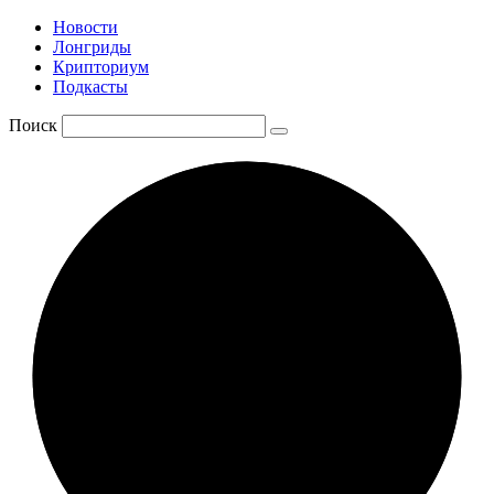
Новости
Лонгриды
Крипториум
Подкасты
Поиск