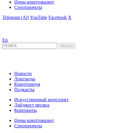
Цены криптовалют
Спецпроекты
Telegram (AI)
YouTube
Facebook
X
En
Новости
Лонгриды
Крипториум
Подкасты
Искусственный интеллект
Дайджест месяца
Корпораты
Цены криптовалют
Спецпроекты