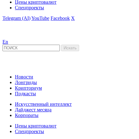
Цены криптовалют
Спецпроекты
Telegram (AI)
YouTube
Facebook
X
En
Новости
Лонгриды
Крипториум
Подкасты
Искусственный интеллект
Дайджест месяца
Корпораты
Цены криптовалют
Спецпроекты