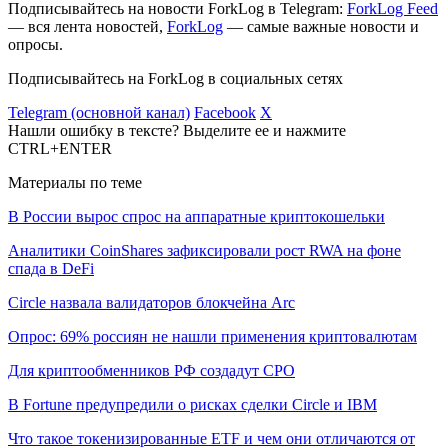
Подписывайтесь на новости ForkLog в Telegram:
ForkLog Feed
— вся лента новостей,
ForkLog
— самые важные новости и
опросы.
Подписывайтесь на ForkLog в социальных сетях
Telegram (основной канал)
Facebook
X
Нашли ошибку в тексте? Выделите ее и нажмите
CTRL+ENTER
Материалы по теме
В России вырос спрос на аппаратные криптокошельки
Аналитики CoinShares зафиксировали рост RWA на фоне
спада в DeFi
Circle назвала валидаторов блокчейна Arc
Опрос: 69% россиян не нашли применения криптовалютам
Для криптообменников РФ создадут СРО
В Fortune предупредили о рисках сделки Circle и IBM
Что такое токенизированные ETF и чем они отличаются от