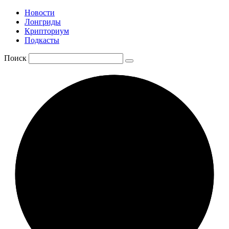
Новости
Лонгриды
Крипториум
Подкасты
Поиск