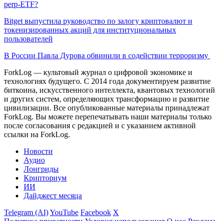
perp-ETF?
Bitget выпустила руководство по залогу криптовалют и
токенизированных акций для институциональных
пользователей
В России Павла Дурова обвинили в содействии терроризму
ForkLog — культовый журнал о цифровой экономике и
технологиях будущего. С 2014 года документируем развитие
биткоина, искусственного интеллекта, квантовых технологий
и других систем, определяющих трансформацию и развитие
цивилизации.
Все опубликованные материалы принадлежат
ForkLog. Вы можете перепечатывать наши материалы только
после согласования с редакцией и с указанием активной
ссылки на ForkLog.
Новости
Аудио
Лонгриды
Крипториум
ИИ
Дайджест месяца
Telegram (AI)
YouTube
Facebook
X