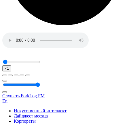
×1
Слушать ForkLog FM
En
Искусственный интеллект
Дайджест месяца
Корпораты