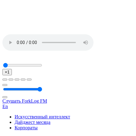
×1
Слушать ForkLog FM
En
Искусственный интеллект
Дайджест месяца
Корпораты