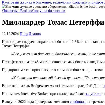
Культовый журнал о биткоине, технологии блокчейн и цифров
#Interactive Brokers
#покупка биткоинов
Миллиардер Томас Петерффи 
12.12.2024
Петр Иванов
Инвесторам следует направлять в биткоин 2-3% от капитала, н
Томас Петерффи.
«Все, у кого нет биткоина, должны его иметь, но не слиш
Петерффи занимает 46 место в списке самых богатых людей мир
Предприниматель признался, что «немного боится» криптовалю
«У биткоина нет никакой базовой ценности. Единственн
Ранее основатель Bridgewater Associates миллиардер Рэй Далио
Напомним, Interactive Brokers при поддержке Paxos
запустила
то
В августе 2022 года брокерская компания
сообщила
о переходе 