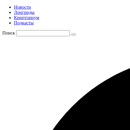
Новости
Лонгриды
Крипториум
Подкасты
Поиск