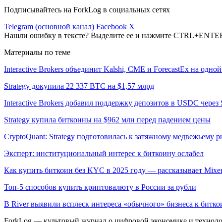
Подписывайтесь на ForkLog в социальных сетях
Telegram (основной канал)
Facebook
X
Нашли ошибку в тексте? Выделите ее и нажмите CTRL+ENTE
Материалы по теме
Interactive Brokers объединит Kalshi, CME и ForecastEx на одно
Strategy докупила 22 337 BTC на $1,57 млрд
Interactive Brokers добавил поддержку депозитов в USDC через 
Strategy купила биткоины на $962 млн перед падением цены
CryptoQuant: Strategy подготовилась к затяжному медвежьему 
Эксперт: институциональный интерес к биткоину ослабел
Как купить биткоин без KYC в 2025 году — рассказывает Mixe
Топ-5 способов купить криптовалюту в России за рубли
В River выявили всплеск интереса «обычного» бизнеса к битко
ForkLog — культовый журнал о цифровой экономике и технолог