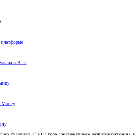
R
й платформе
Solana и Base
рынку
r.Money
ину
иях будущего. С 2014 года документируем развитие биткоина, 