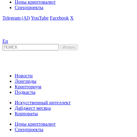
Цены криптовалют
Спецпроекты
Telegram (AI)
YouTube
Facebook
X
En
Новости
Лонгриды
Крипториум
Подкасты
Искусственный интеллект
Дайджест месяца
Корпораты
Цены криптовалют
Спецпроекты