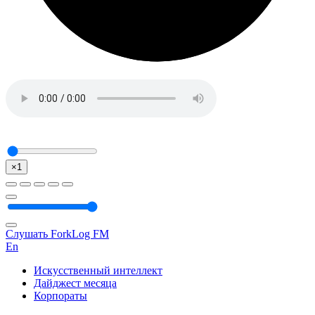
×1
Слушать ForkLog FM
En
Искусственный интеллект
Дайджест месяца
Корпораты