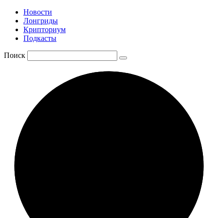
Новости
Лонгриды
Крипториум
Подкасты
Поиск