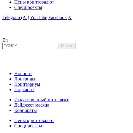
Цены криптовалют
Спецпроекты
Telegram (AI)
YouTube
Facebook
X
En
Новости
Лонгриды
Крипториум
Подкасты
Искусственный интеллект
Дайджест месяца
Корпораты
Цены криптовалют
Спецпроекты