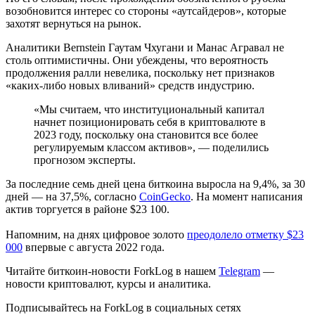
возобновится интерес со стороны «аутсайдеров», которые
захотят вернуться на рынок.
Аналитики Bernstein Гаутам Чхугани и Манас Агравал не
столь оптимистичны. Они убеждены, что вероятность
продолжения ралли невелика, поскольку нет признаков
«каких-либо новых вливаний» средств индустрию.
«Мы считаем, что институциональный капитал
начнет позиционировать себя в криптовалюте в
2023 году, поскольку она становится все более
регулируемым классом активов», — поделились
прогнозом эксперты.
За последние семь дней цена биткоина выросла на 9,4%, за 30
дней — на 37,5%, согласно
CoinGecko
. На момент написания
актив торгуется в районе $23 100.
Напомним, на днях цифровое золото
преодолело отметку $23
000
впервые с августа 2022 года.
Читайте биткоин-новости ForkLog в нашем
Telegram
—
новости криптовалют, курсы и аналитика.
Подписывайтесь на ForkLog в социальных сетях