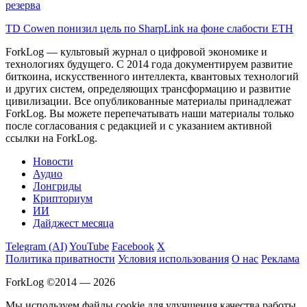
резерва
TD Cowen понизил цель по SharpLink на фоне слабости ETH
ForkLog — культовый журнал о цифровой экономике и
технологиях будущего. С 2014 года документируем развитие
биткоина, искусственного интеллекта, квантовых технологий
и других систем, определяющих трансформацию и развитие
цивилизации.
Все опубликованные материалы принадлежат
ForkLog. Вы можете перепечатывать наши материалы только
после согласования с редакцией и с указанием активной
ссылки на ForkLog.
Новости
Аудио
Лонгриды
Крипториум
ИИ
Дайджест месяца
Telegram (AI)
YouTube
Facebook
X
Политика приватности
Условия использования
О нас
Реклама
ForkLog ©2014 — 2026
Мы используем файлы cookie для улучшения качества работы.