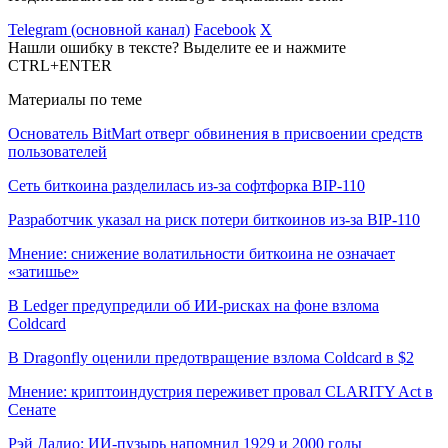
Telegram (основной канал)
Facebook
X
Нашли ошибку в тексте? Выделите ее и нажмите
CTRL+ENTER
Материалы по теме
Основатель BitMart отверг обвинения в присвоении средств
пользователей
Сеть биткоина разделилась из-за софтфорка BIP-110
Разработчик указал на риск потери биткоинов из-за BIP-110
Мнение: снижение волатильности биткоина не означает
«затишье»
В Ledger предупредили об ИИ-рисках на фоне взлома
Coldcard
В Dragonfly оценили предотвращение взлома Coldcard в $2
Мнение: криптоиндустрия переживет провал CLARITY Act в
Сенате
Рэй Далио: ИИ-пузырь напомнил 1929 и 2000 годы