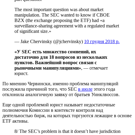
The most important question was about market
manipulation. The SEC wanted to know if CBOE
BZX (the exchange proposing the ETF) had «a
surveillance-sharing agreement with a regulated market
of significant size.»
— Jake Chervinsky (@jchervinsky)
10 грудня 2018 р.
«У SEC есть множество сомнений, их
достаточно для 18 вопросов из нескольких
пунктов. Важнейший вопрос связан с
рыночными манипуляциями»
, — отмечает
юрист.
По мнению Червински, именно проблема манипуляций
послужила причиной того, что SEC
в июле
этого года
отклонила аналогичную заявку от братьев Уинклвоссов.
Еще одной проблемой юрист называет недостаточные
полномочия Комиссии в контексте контроля над
деятельностью бирж, на которых торгуются лежащие в основе
ETF активы.
8/ The SEC’s problem is that it doesn’t have jurisdiction