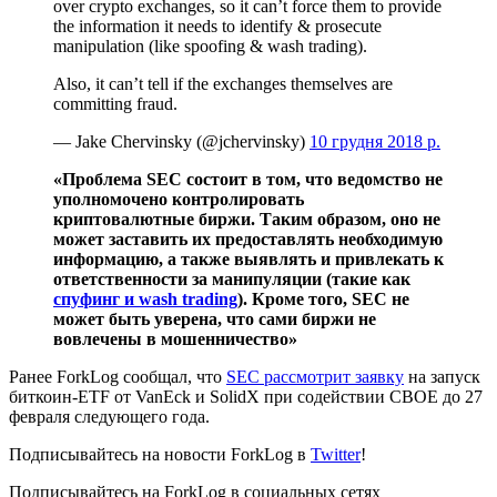
over crypto exchanges, so it can’t force them to provide
the information it needs to identify & prosecute
manipulation (like spoofing & wash trading).
Also, it can’t tell if the exchanges themselves are
committing fraud.
— Jake Chervinsky (@jchervinsky)
10 грудня 2018 р.
«Проблема SEC состоит в том, что ведомство не
уполномочено контролировать
криптовалютные биржи. Таким образом, оно не
может заставить их предоставлять необходимую
информацию, а также выявлять и привлекать к
ответственности за манипуляции (такие как
спуфинг и wash trading
). Кроме того, SEC не
может быть уверена, что сами биржи не
вовлечены в мошенничество»
Ранее ForkLog сообщал, что
SEC рассмотрит заявку
на запуск
биткоин-ETF от VanEck и SolidX при содействии CBOE до 27
февраля следующего года.
Подписывайтесь на новости ForkLog в
Twitter
!
Подписывайтесь на ForkLog в социальных сетях