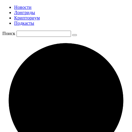
Новости
Лонгриды
Крипториум
Подкасты
Поиск