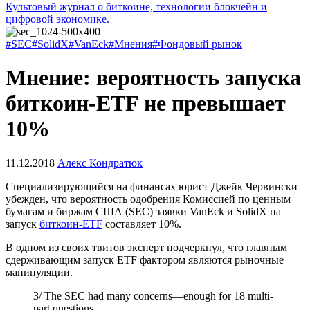
Культовый журнал о биткоине, технологии блокчейн и
цифровой экономике.
#SEC
#SolidX
#VanEck
#Мнения
#Фондовый рынок
Мнение: вероятность запуска
биткоин-ETF не превышает
10%
11.12.2018
Алекс Кондратюк
Специализирующийся на финансах юрист Джейк Червински
убежден, что вероятность одобрения Комиссией по ценным
бумагам и биржам США (SEC) заявки VanEck и SolidX на
запуск
биткоин-ETF
составляет 10%.
В одном из своих твитов эксперт подчеркнул, что главным
сдерживающим запуск ETF фактором являются рыночные
манипуляции.
3/ The SEC had many concerns—enough for 18 multi-
part questions.