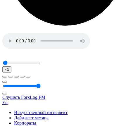
×1
Слушать ForkLog FM
En
Искусственный интеллект
Дайджест месяца
Корпораты