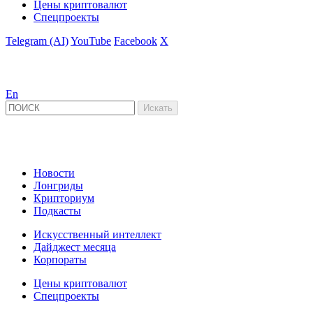
Цены криптовалют
Спецпроекты
Telegram (AI)
YouTube
Facebook
X
En
Новости
Лонгриды
Крипториум
Подкасты
Искусственный интеллект
Дайджест месяца
Корпораты
Цены криптовалют
Спецпроекты