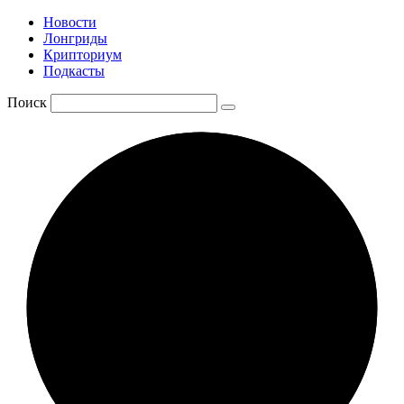
Новости
Лонгриды
Крипториум
Подкасты
Поиск