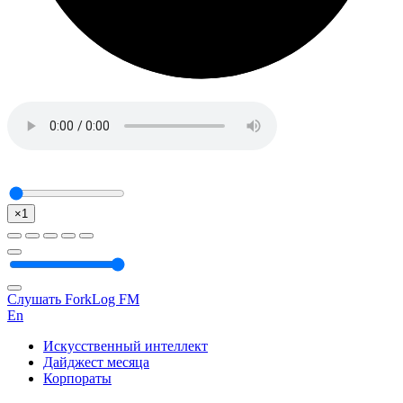
×1
Слушать ForkLog FM
En
Искусственный интеллект
Дайджест месяца
Корпораты