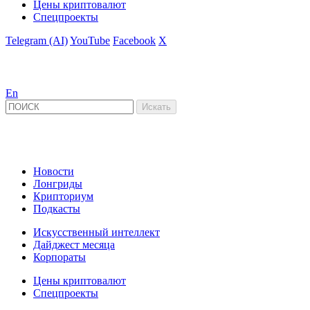
Цены криптовалют
Спецпроекты
Telegram (AI)
YouTube
Facebook
X
En
Новости
Лонгриды
Крипториум
Подкасты
Искусственный интеллект
Дайджест месяца
Корпораты
Цены криптовалют
Спецпроекты