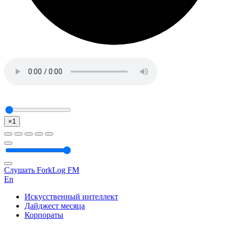
×1
Слушать ForkLog FM
En
Искусственный интеллект
Дайджест месяца
Корпораты