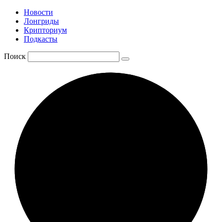
Новости
Лонгриды
Крипториум
Подкасты
Поиск