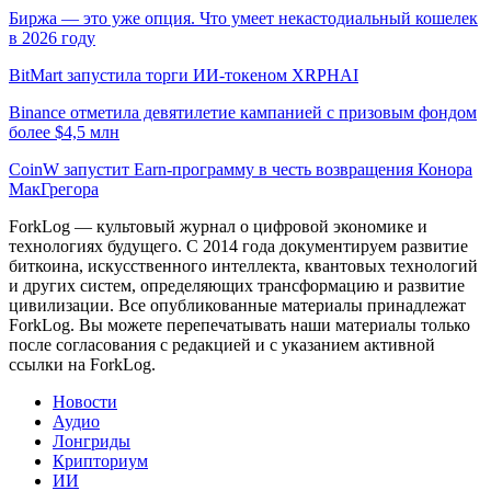
Биржа — это уже опция. Что умеет некастодиальный кошелек
в 2026 году
BitMart запустила торги ИИ-токеном XRPHAI
Binance отметила девятилетие кампанией с призовым фондом
более $4,5 млн
CoinW запустит Earn-программу в честь возвращения Конора
МакГрегора
ForkLog — культовый журнал о цифровой экономике и
технологиях будущего. С 2014 года документируем развитие
биткоина, искусственного интеллекта, квантовых технологий
и других систем, определяющих трансформацию и развитие
цивилизации.
Все опубликованные материалы принадлежат
ForkLog. Вы можете перепечатывать наши материалы только
после согласования с редакцией и с указанием активной
ссылки на ForkLog.
Новости
Аудио
Лонгриды
Крипториум
ИИ