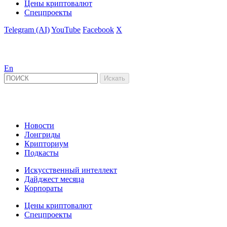
Цены криптовалют
Спецпроекты
Telegram (AI)
YouTube
Facebook
X
En
Новости
Лонгриды
Крипториум
Подкасты
Искусственный интеллект
Дайджест месяца
Корпораты
Цены криптовалют
Спецпроекты