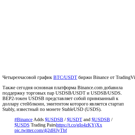
Четырехчасовой график
BTC/USDT
биржи Binance от TradingV
Также сегодня основная платформа Binance.com добавила
поддержку торговых пар USDSB/USDT и USDSB/USDS.
BEP2-токен USDSB представляет собой привязанный к
доллару стейблкоин, эмитентом которого является стартап
Stably, известный по монете StableUSD (USDS).
#Binance
Adds
$USDSB
/
$USDT
and
$USDSB
/
$USDS
Trading Pairs
https://t.co/gIo4zKYjXx
pic.twitter.com/4j2dHJyTbf