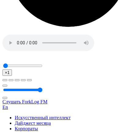
×1
Слушать ForkLog FM
En
Искусственный интеллект
Дайджест месяца
Корпораты