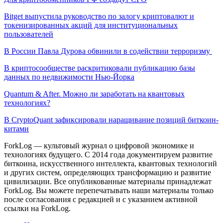
Bitget выпустила руководство по залогу криптовалют и
токенизированных акций для институциональных
пользователей
В России Павла Дурова обвинили в содействии терроризму
В криптосообществе раскритиковали публикацию базы
данных по недвижимости Нью-Йорка
Quantum & After. Можно ли заработать на квантовых
технологиях?
В CryptoQuant зафиксировали наращивание позиций биткоин-
китами
ForkLog — культовый журнал о цифровой экономике и
технологиях будущего. С 2014 года документируем развитие
биткоина, искусственного интеллекта, квантовых технологий
и других систем, определяющих трансформацию и развитие
цивилизации.
Все опубликованные материалы принадлежат
ForkLog. Вы можете перепечатывать наши материалы только
после согласования с редакцией и с указанием активной
ссылки на ForkLog.