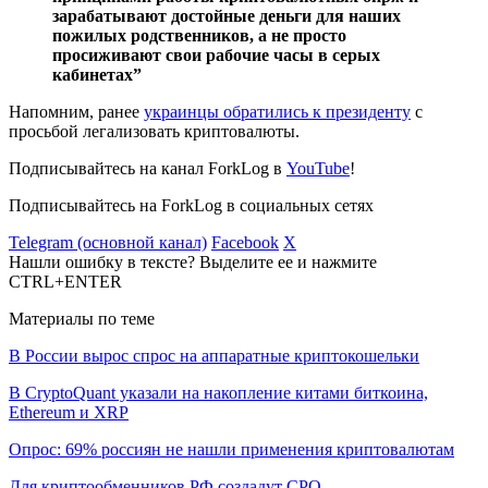
зарабатывают достойные деньги для наших
пожилых родственников, а не просто
просиживают свои рабочие часы в серых
кабинетах”
Напомним, ранее
украинцы обратились к президенту
с
просьбой легализовать криптовалюты.
Подписывайтесь на канал ForkLog в
YouTube
!
Подписывайтесь на ForkLog в социальных сетях
Telegram (основной канал)
Facebook
X
Нашли ошибку в тексте? Выделите ее и нажмите
CTRL+ENTER
Материалы по теме
В России вырос спрос на аппаратные криптокошельки
В CryptoQuant указали на накопление китами биткоина,
Ethereum и XRP
Опрос: 69% россиян не нашли применения криптовалютам
Для криптообменников РФ создадут СРО