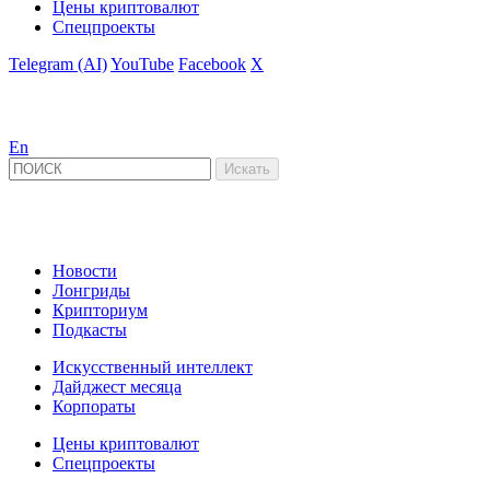
Цены криптовалют
Спецпроекты
Telegram (AI)
YouTube
Facebook
X
En
Новости
Лонгриды
Крипториум
Подкасты
Искусственный интеллект
Дайджест месяца
Корпораты
Цены криптовалют
Спецпроекты