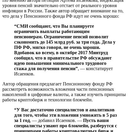
По мнению автора петиции Артема Исаенкова, индексация
уровня пенсий значительно отстает от реального уровня
инфляции в России. Также автор обращает внимание на то,
что дела у Пенсионного фонда РФ идут не очень хорошо:
“СМИ сообщают, что Вы планируете
ограничить выплаты работающим
пенсионерам. Ограничение пенсий позволит
сэкономить до 145 млрд руб. за три года. Дела у
ПФ РФ, мягко говоря, не очень хороши.
Вдобавок ко всему, в октябре 2017 Минтруд
сообщил, что в правительстве РФ обсуждают
идею повышения минимального трудового
стажа для получения пенсии”
, — констатирует
Исаенков.
Автор обращения предлагает Пенсионному фонду РФ
рассмотреть возможность вложения части пенсионных
накоплений в цифровые валюты, а также изучить принципы
работы криптобирж и технологии блокчейн.
“У Вас достаточно специалистов и аналитиков
для того, чтобы эти вложения умножить в 5 раз
за 1 год
, — добавил Исаенков. —
Пусть ваши
специалисты узнают про блокчейн, разберутся с
принципами работы криптовалютных бирж и