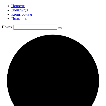
Новости
Лонгриды
Крипториум
Подкасты
Поиск