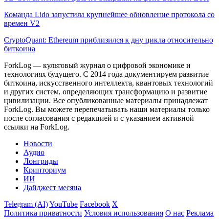
Команда Lido запустила крупнейшее обновление протокола со
времен V2
CryptoQuant: Ethereum приблизился к дну цикла относительно
биткоина
ForkLog — культовый журнал о цифровой экономике и
технологиях будущего. С 2014 года документируем развитие
биткоина, искусственного интеллекта, квантовых технологий
и других систем, определяющих трансформацию и развитие
цивилизации.
Все опубликованные материалы принадлежат
ForkLog. Вы можете перепечатывать наши материалы только
после согласования с редакцией и с указанием активной
ссылки на ForkLog.
Новости
Аудио
Лонгриды
Крипториум
ИИ
Дайджест месяца
Telegram (AI)
YouTube
Facebook
X
Политика приватности
Условия использования
О нас
Реклама