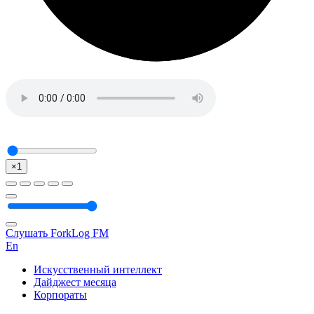
×1
Слушать ForkLog FM
En
Искусственный интеллект
Дайджест месяца
Корпораты