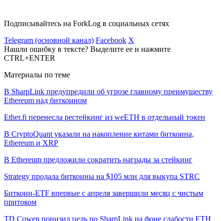
Подписывайтесь на ForkLog в социальных сетях
Telegram (основной канал)
Facebook
X
Нашли ошибку в тексте? Выделите ее и нажмите
CTRL+ENTER
Материалы по теме
В SharpLink предупредили об угрозе главному преимуществу
Ethereum над биткоином
Ether.fi перенесла рестейкинг из weETH в отдельный токен
В CryptoQuant указали на накопление китами биткоина,
Ethereum и XRP
В Ethereum предложили сократить награды за стейкинг
Strategy продала биткоины на $105 млн для выкупа STRC
Биткоин-ETF впервые с апреля завершили месяц с чистым
притоком
TD Cowen понизил цель по SharpLink на фоне слабости ETH