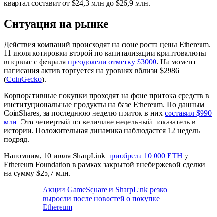
квартал составит от $24,3 млн до $26,9 млн.
Ситуация на рынке
Действия компаний происходят на фоне роста цены Ethereum.
11 июля котировки второй по капитализации криптовалюты
впервые с февраля
преодолели отметку $3000
. На момент
написания актив торгуется на уровнях вблизи $2986
(
CoinGecko
).
Корпоративные покупки проходят на фоне притока средств в
институциональные продукты на базе Ethereum. По данным
CoinShares, за последнюю неделю приток в них
составил $990
млн
. Это четвертый по величине недельный показатель в
истории. Положительная динамика наблюдается 12 недель
подряд.
Напомним, 10 июля SharpLink
приобрела 10 000 ETH
у
Ethereum Foundation в рамках закрытой внебиржевой сделки
на сумму $25,7 млн.
Акции GameSquare и SharpLink резко
выросли после новостей о покупке
Ethereum