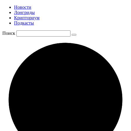
Новости
Лонгриды
Крипториум
Подкасты
Поиск