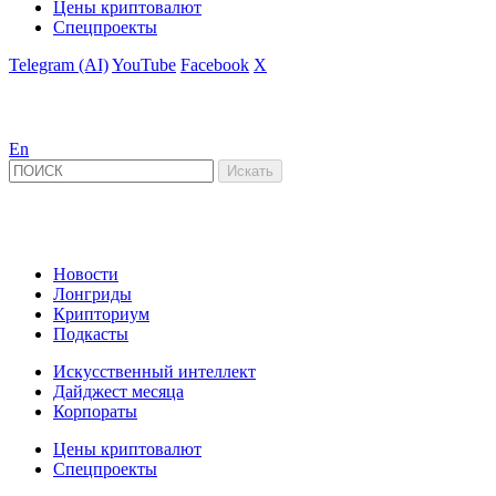
Цены криптовалют
Спецпроекты
Telegram (AI)
YouTube
Facebook
X
En
Новости
Лонгриды
Крипториум
Подкасты
Искусственный интеллект
Дайджест месяца
Корпораты
Цены криптовалют
Спецпроекты