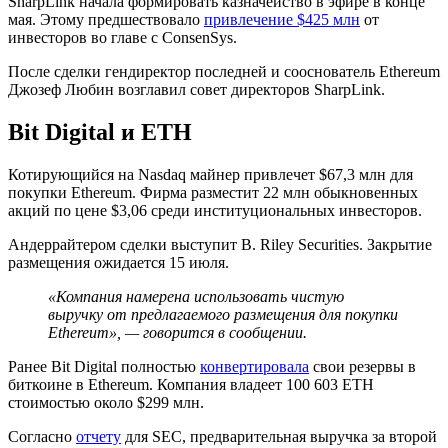
SharpLink начала формировать казначейство в эфире в конце
мая. Этому предшествовало
привлечение $425 млн
от
инвесторов во главе с ConsenSys.
После сделки гендиректор последней и сооснователь Ethereum
Джозеф Любин возглавил совет директоров SharpLink.
Bit Digital и ETH
Котирующийся на Nasdaq майнер привлечет $67,3 млн для
покупки Ethereum. Фирма разместит 22 млн обыкновенных
акций по цене $3,06 среди институциональных инвесторов.
Андеррайтером сделки выступит B. Riley Securities. Закрытие
размещения ожидается 15 июля.
«Компания намерена использовать чистую
выручку от предлагаемого размещения для покупки
Ethereum», — говорится в сообщении.
Ранее Bit Digital полностью
конвертировала
свои резервы в
биткоине в Ethereum. Компания владеет 100 603 ETH
стоимостью около $299 млн.
Согласно
отчету
для
SEC
, предварительная выручка за второй