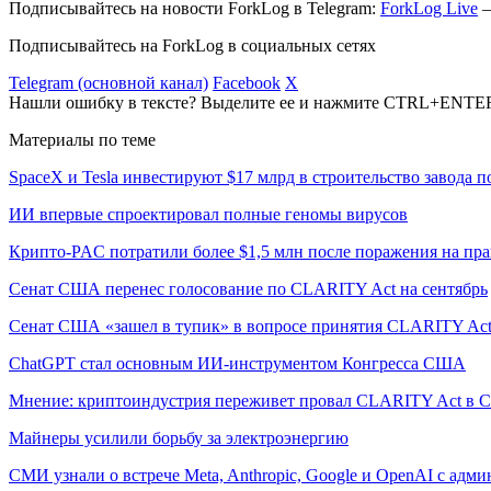
Подписывайтесь на новости ForkLog в Telegram:
ForkLog Live
—
Подписывайтесь на ForkLog в социальных сетях
Telegram (основной канал)
Facebook
X
Нашли ошибку в тексте? Выделите ее и нажмите CTRL+ENTE
Материалы по теме
SpaceX и Tesla инвестируют $17 млрд в строительство завода 
ИИ впервые спроектировал полные геномы вирусов
Крипто-PAC потратили более $1,5 млн после поражения на пр
Сенат США перенес голосование по CLARITY Act на сентябрь
Сенат США «зашел в тупик» в вопросе принятия CLARITY Ac
ChatGPT стал основным ИИ-инструментом Конгресса США
Мнение: криптоиндустрия переживет провал CLARITY Act в С
Майнеры усилили борьбу за электроэнергию
СМИ узнали о встрече Meta, Anthropic, Google и OpenAI с адм