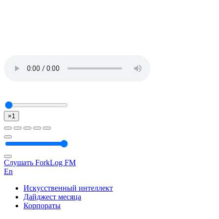
×1
Слушать ForkLog FM
En
Искусственный интеллект
Дайджест месяца
Корпораты