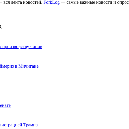
 вся лента новостей,
ForkLog
— самые важные новости и опрос
R
по производству чипов
аймериз в Мичигане
t
енате
инистрацией Трампа