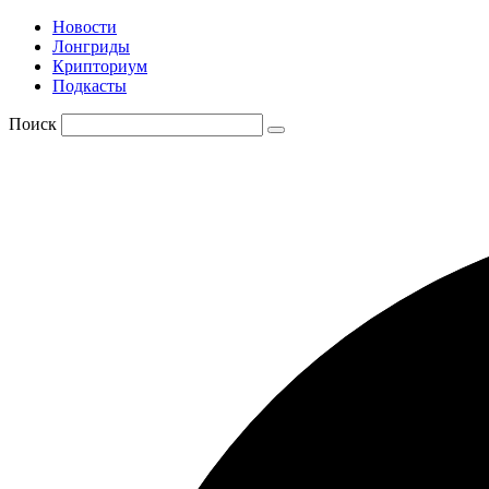
Новости
Лонгриды
Крипториум
Подкасты
Поиск