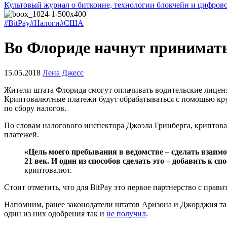
Культовый журнал о биткоине, технологии блокчейн и цифров
#BitPay
#Налоги
#США
Во Флориде начнут принимать 
15.05.2018
Лена Джесс
Жители штата Флорида смогут оплачивать водительские лиценз
Криптовалютные платежи будут обрабатываться с помощью кру
по сбору налогов.
По словам налогового инспектора Джоэла Гринберга, криптова
платежей.
«Цель моего пребывания в ведомстве – сделать взаимо
21 век. И один из способов сделать это – добавить к 
криптовалют.
Стоит отметить, что для BitPay это первое партнерство с пра
Напомним, ранее законодатели штатов Аризона и Джорджия та
один из них одобрения так и
не получил
.