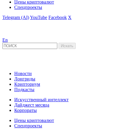
Цены криптовалют
Спецпроекты
Telegram (AI)
YouTube
Facebook
X
En
Новости
Лонгриды
Крипториум
Подкасты
Искусственный интеллект
Дайджест месяца
Корпораты
Цены криптовалют
Спецпроекты