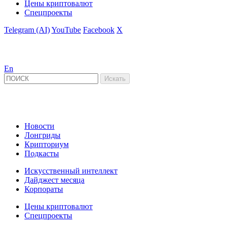
Цены криптовалют
Спецпроекты
Telegram (AI)
YouTube
Facebook
X
En
Новости
Лонгриды
Крипториум
Подкасты
Искусственный интеллект
Дайджест месяца
Корпораты
Цены криптовалют
Спецпроекты