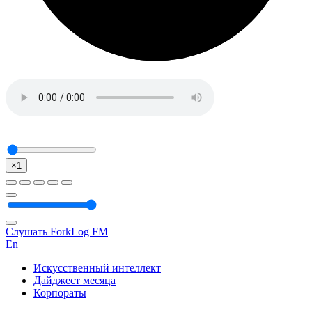
×1
Слушать ForkLog FM
En
Искусственный интеллект
Дайджест месяца
Корпораты