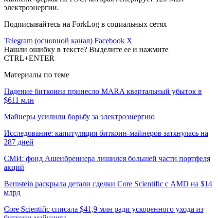
электроэнергии.
Подписывайтесь на ForkLog в социальных сетях
Telegram (основной канал)
Facebook
X
Нашли ошибку в тексте? Выделите ее и нажмите
CTRL+ENTER
Материалы по теме
Падение биткоина принесло MARA квартальный убыток в
$611 млн
Майнеры усилили борьбу за электроэнергию
Исследование: капитуляция биткоин-майнеров затянулась на
287 дней
СМИ: фонд Ашенбреннера лишился большей части портфеля
акций
Bernstein раскрыла детали сделки Core Scientific с AMD на $14
млрд
Core Scientific списала $41,9 млн ради ускоренного ухода из
биткоин-майнинга