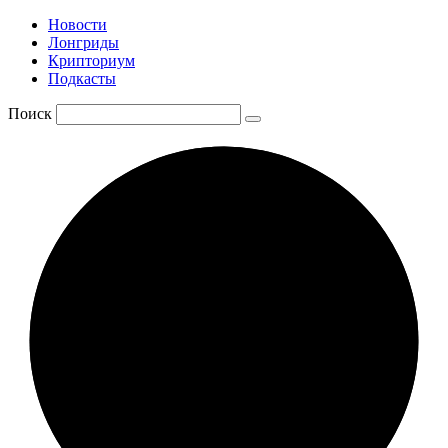
Новости
Лонгриды
Крипториум
Подкасты
Поиск