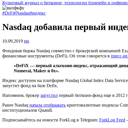
Культовый журнал о биткоине, технологии блокчейн и цифров
#DeFi
#Nasdaq
#индекс
Nasdaq добавила первый инде
10.09.2019
nts
Фондовая биржа Nasdaq совместно с брокерской компанией Ex
финансовые инструменты (DeFi). Об этом говорится в
пресс-ре
«DeFiX — первый альткоин-индекс, отражающий динам
Numerai, Maker и 0x».
Индекс доступен на платформе Nasdaq Global Index Data Service
запустит фонд на базе Defix.
Напомним, брокер
запустил
первый биткоин-фонд еще в 2012 г
Ранее Nasdaq
начала отображать
криптовалютные индексы Coin
институционалов Quandl.
Подписывайтесь на новости ForkLog в Telegram:
ForkLog Feed
—