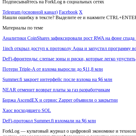
Подписывайтесь на ForkLog в социальных сетях
Telegram (основной канал)
Facebook
X
Нашли ошибку в тексте? Выделите ее и нажмите CTRL+ENTE
Материалы по теме
Аналитики CoinShares зафиксировали рост RWA на фоне спада 
1inch открыл доступ к протоколу Aqua и запустил программу 
DeFi-фронтенды: слепые зоны и риски, которые легко упустить
Потери Triple-A от взлома выросли до $11,8 млн
Summer.fi закроет интерфейс после взлома на $6 млн
NEAR отменит возврат платы за газ разработчикам
Биржа AscendEX и сервис Zapper объявили о закрытии
Хаос восходящего SOL
DeFi-протокол Summer.fi взломали на $6 млн
ForkLog — культовый журнал о цифровой экономике и технолог