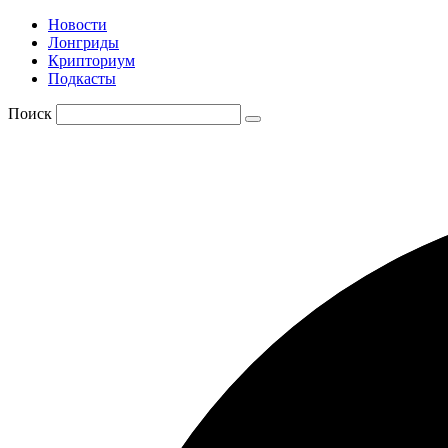
Новости
Лонгриды
Крипториум
Подкасты
Поиск