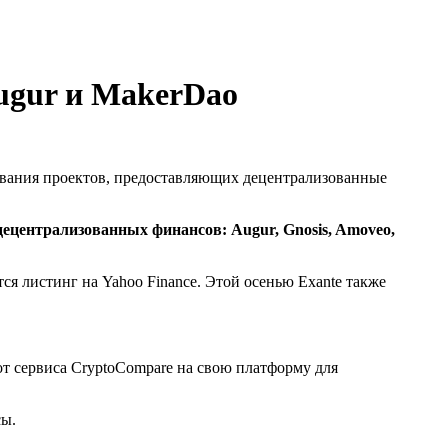
Augur и MakerDao
ивания проектов, предоставляющих децентрализованные
ецентрализованных финансов: Augur, Gnosis, Amoveo,
тся листинг на Yahoo Finance. Этой осенью Exante также
т сервиса CryptoCompare на свою платформу для
сы.