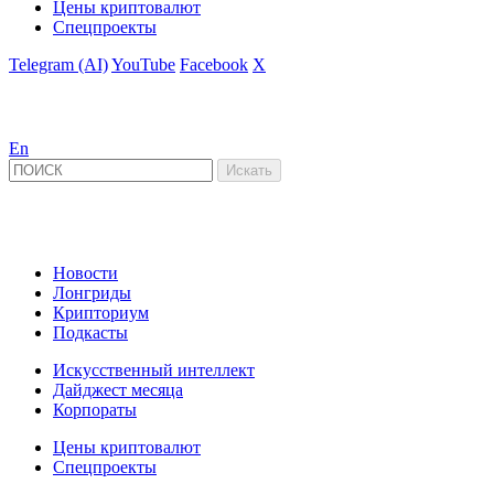
Цены криптовалют
Спецпроекты
Telegram (AI)
YouTube
Facebook
X
En
Новости
Лонгриды
Крипториум
Подкасты
Искусственный интеллект
Дайджест месяца
Корпораты
Цены криптовалют
Спецпроекты