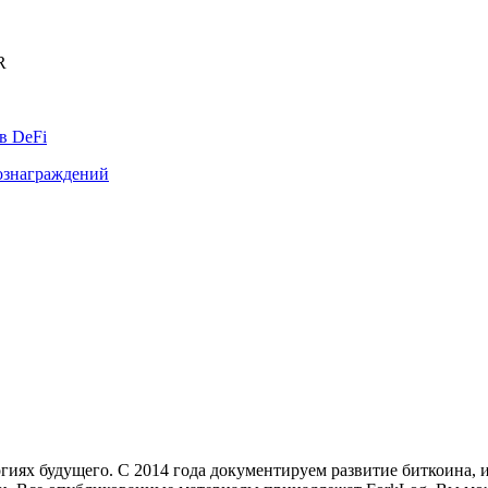
R
в DeFi
вознаграждений
иях будущего. С 2014 года документируем развитие биткоина, 