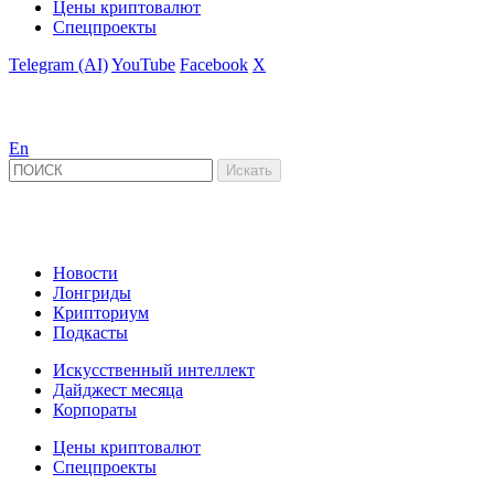
Цены криптовалют
Спецпроекты
Telegram (AI)
YouTube
Facebook
X
En
Новости
Лонгриды
Крипториум
Подкасты
Искусственный интеллект
Дайджест месяца
Корпораты
Цены криптовалют
Спецпроекты