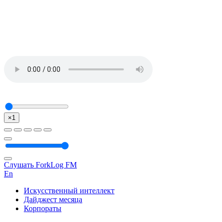
×1
Слушать ForkLog FM
En
Искусственный интеллект
Дайджест месяца
Корпораты