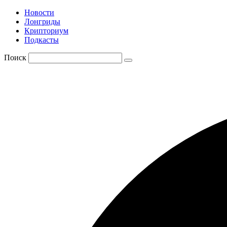
Новости
Лонгриды
Крипториум
Подкасты
Поиск