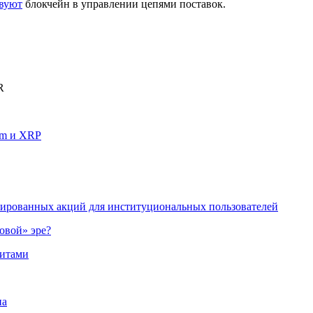
твуют
блокчейн в управлении цепями поставок.
R
um и XRP
изированных акций для институциональных пользователей
овой» эре?
китами
на