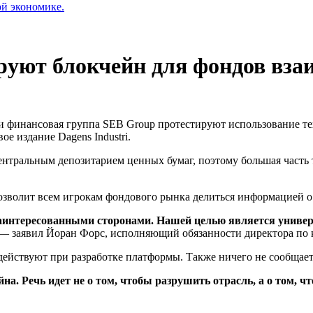
ой экономике.
руют блокчейн для фондов вз
 финансовая группа SEB Group протестируют использование те
е издание Dagens Industri.
нтральным депозитарием ценных бумаг, поэтому большая часть 
озволит всем игрокам фондового рынка делиться информацией о 
заинтересованными сторонами. Нашей целью является униве
— заявил Йоран Форс, исполняющий обязанности директора по 
адействуют при разработке платформы. Также ничего не сообщае
на. Речь идет не о том, чтобы разрушить отрасль, а о том, ч