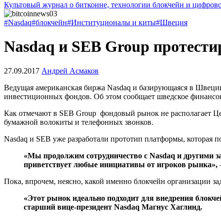
Культовый журнал о биткоине, технологии блокчейн и цифров
#Nasdaq
#блокчейн
#Институционалы и киты
#Швеция
Nasdaq и SEB Group протести
27.09.2017
Андрей Асмаков
Ведущая американская биржа Nasdaq и базирующаяся в Швеции
инвестиционных фондов. Об этом сообщает шведское финансово
Как отмечают в SEB Group фондовый рынок не располагает Це
бумажной волокиты и телефонных звонков.
Nasdaq и SEB уже разработали прототип платформы, которая п
«Мы продолжим сотрудничество с Nasdaq и другими 
приветствует любые инициативы от игроков рынка»,
Пока, впрочем, неясно, какой именно блокчейн организации з
«Этот рынок идеально подходит для внедрения блокчей
старший вице-президент Nasdaq Магнус Хаглинд.