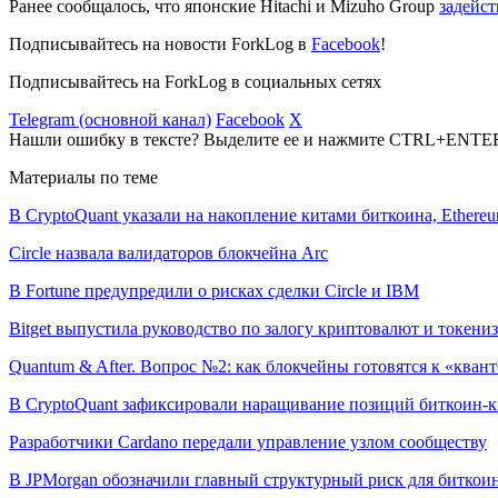
Ранее сообщалось, что японские Hitachi и Mizuho Group
задейс
Подписывайтесь на новости ForkLog в
Facebook
!
Подписывайтесь на ForkLog в социальных сетях
Telegram (основной канал)
Facebook
X
Нашли ошибку в тексте? Выделите ее и нажмите CTRL+ENTE
Материалы по теме
В CryptoQuant указали на накопление китами биткоина, Ethere
Circle назвала валидаторов блокчейна Arc
В Fortune предупредили о рисках сделки Circle и IBM
Bitget выпустила руководство по залогу криптовалют и токен
Quantum & After. Вопрос №2: как блокчейны готовятся к «квант
В CryptoQuant зафиксировали наращивание позиций биткоин-
Разработчики Cardano передали управление узлом сообществу
В JPMorgan обозначили главный структурный риск для биткои