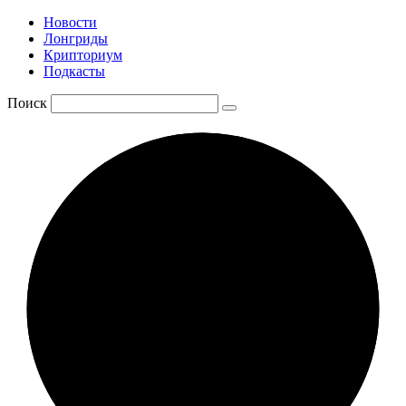
Новости
Лонгриды
Крипториум
Подкасты
Поиск