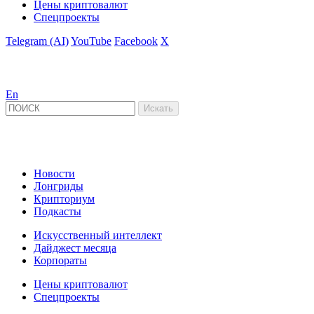
Цены криптовалют
Спецпроекты
Telegram (AI)
YouTube
Facebook
X
En
Новости
Лонгриды
Крипториум
Подкасты
Искусственный интеллект
Дайджест месяца
Корпораты
Цены криптовалют
Спецпроекты