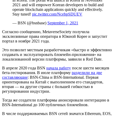
in Korea. The portal will launch in Korea in November
2021 and will empower Korean developers to build and
operate blockchain applications quickly and effectively.
Stay tuned!
pic.twitter.com/NcebpSDUEV
— BSN (@bsnbase)
September 1, 2021
Согласно сообщению, MetaverseSociety получила
эксклюзивные права оператора в Южной Корее и запустит
портал в ноябре 2021 года.
Это позволит местным разработчикам «быстро и эффективно
создавать и эксплуатировать блокчейн-приложения» на
локализованной версии платформы, заявили в Red Date.
В апреле 2020 года BSN
начала работу
после шести месяцев
бета-тестирования. В июле платформу
разделили на две
составляющие
: BSN-China и BSN-International. Первая
ориентирована на Китай с выполнением его стандартов,
вторая — на другие страны с большей гибкостью в
регулировании индустрии.
Тогда же создатели платформы анонсировали интеграцию в
BSN-International до 100 публичных блокчейнов.
В числе поддерживаемых BSN сетей значатся Ethereum, EOS,