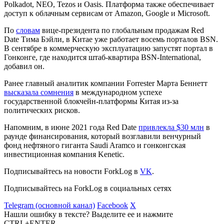
Polkadot, NEO, Tezos и Oasis. Платформа также обеспечивает
доступ к облачным сервисам от Amazon, Google и Microsoft.
По
словам
вице-президента по глобальным продажам Red
Date Тима Бэйли, в Китае уже работает восемь порталов BSN.
В сентябре в коммерческую эксплуатацию запустят портал в
Гонконге, где находится штаб-квартира BSN-International,
добавил он.
Ранее главный аналитик компании Forrester Марта Беннетт
высказала сомнения
в международном успехе
государственной блокчейн-платформы Китая из-за
политических рисков.
Напомним, в июне 2021 года Red Date
привлекла $30 млн
в
раунде финансирования, который возглавили венчурный
фонд нефтяного гиганта Saudi Aramco и гонконгская
инвестиционная компания Kenetic.
Подписывайтесь на новости ForkLog в
VK
.
Подписывайтесь на ForkLog в социальных сетях
Telegram (основной канал)
Facebook
X
Нашли ошибку в тексте? Выделите ее и нажмите
CTRL+ENTER