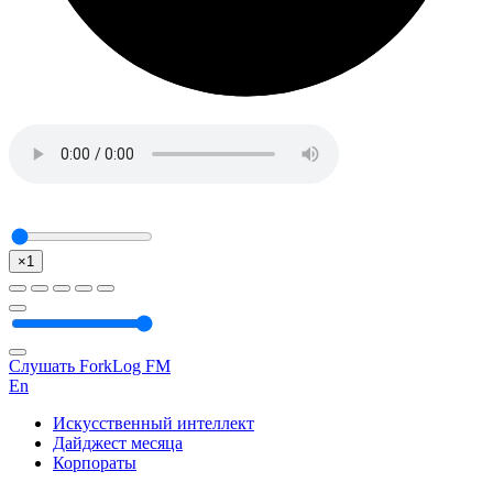
×1
Слушать ForkLog FM
En
Искусственный интеллект
Дайджест месяца
Корпораты