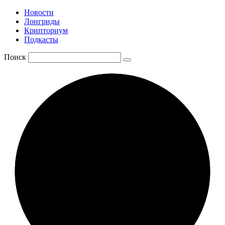
Новости
Лонгриды
Крипториум
Подкасты
Поиск