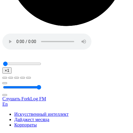
×1
Слушать ForkLog FM
En
Искусственный интеллект
Дайджест месяца
Корпораты