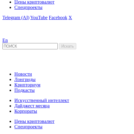
Цены криптовалют
Спецпроекты
Telegram (AI)
YouTube
Facebook
X
En
Новости
Лонгриды
Крипториум
Подкасты
Искусственный интеллект
Дайджест месяца
Корпораты
Цены криптовалют
Спецпроекты