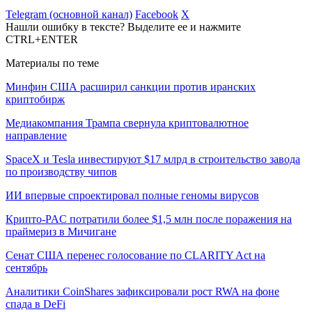
Telegram (основной канал)
Facebook
X
Нашли ошибку в тексте? Выделите ее и нажмите
CTRL+ENTER
Материалы по теме
Минфин США расширил санкции против иранских
криптобирж
Медиакомпания Трампа свернула криптовалютное
направление
SpaceX и Tesla инвестируют $17 млрд в строительство завода
по производству чипов
ИИ впервые спроектировал полные геномы вирусов
Крипто-PAC потратили более $1,5 млн после поражения на
праймериз в Мичигане
Сенат США перенес голосование по CLARITY Act на
сентябрь
Аналитики CoinShares зафиксировали рост RWA на фоне
спада в DeFi