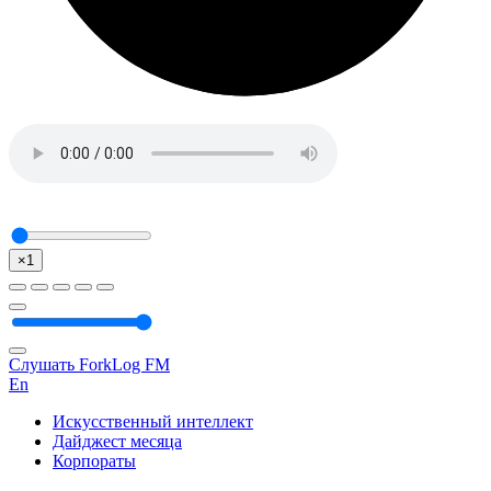
×1
Слушать ForkLog FM
En
Искусственный интеллект
Дайджест месяца
Корпораты