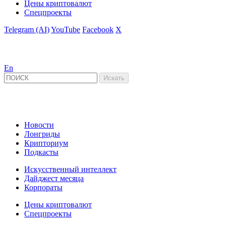
Цены криптовалют
Спецпроекты
Telegram (AI)
YouTube
Facebook
X
En
Новости
Лонгриды
Крипториум
Подкасты
Искусственный интеллект
Дайджест месяца
Корпораты
Цены криптовалют
Спецпроекты