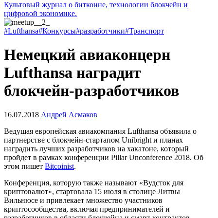
Культовый журнал о биткоине, технологии блокчейн и
цифровой экономике.
#Lufthansa
#Конкурсы
#разработчики
#Транспорт
Немецкий авиаконцерн
Lufthansa наградит
блокчейн-разработчиков
16.07.2018
Андрей Асмаков
Ведущая европейская авиакомпания Lufthansa объявила о
партнерстве с блокчейн-стартапом Unibright и планах
наградить лучших разработчиков на хакатоне, который
пройдет в рамках конференции Pillar Unconference 2018. Об
этом пишет
Bitcoinist
.
Конференция, которую также называют «Вудсток для
криптовалют», стартовала 15 июля в столице Литвы
Вильнюсе и привлекает множество участников
криптосообщества, включая предпринимателей и
разработчиков в области блокчейна и смарт-контрактов.