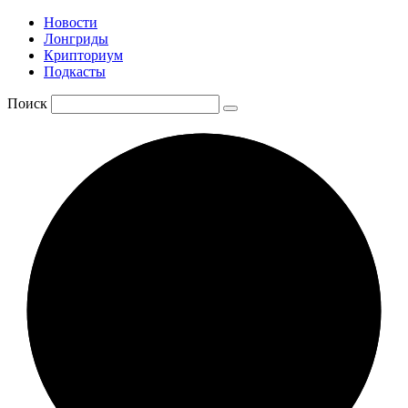
Новости
Лонгриды
Крипториум
Подкасты
Поиск