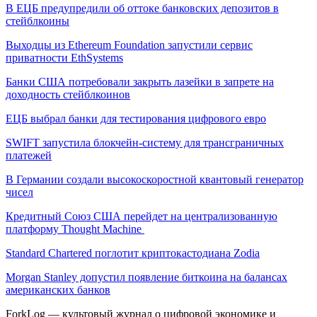
В ЕЦБ предупредили об оттоке банковских депозитов в
стейблкоины
Выходцы из Ethereum Foundation запустили сервис
приватности EthSystems
Банки США потребовали закрыть лазейки в запрете на
доходность стейблкоинов
ЕЦБ выбрал банки для тестирования цифрового евро
SWIFT запустила блокчейн-систему для трансграничных
платежей
В Германии создали высокоскоростной квантовый генератор
чисел
Кредитный Союз США перейдет на централизованную
платформу Thought Machine
Standard Chartered поглотит криптокастодиана Zodia
Morgan Stanley допустил появление биткоина на балансах
американских банков
ForkLog — культовый журнал о цифровой экономике и