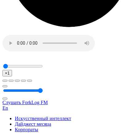
×1
Слушать ForkLog FM
En
Искусственный интеллект
Дайджест месяца
Корпораты