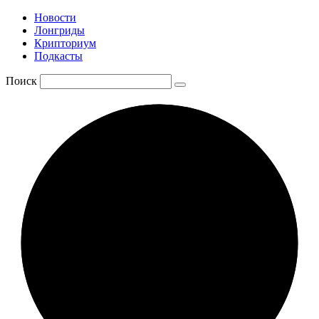
Новости
Лонгриды
Крипториум
Подкасты
Поиск