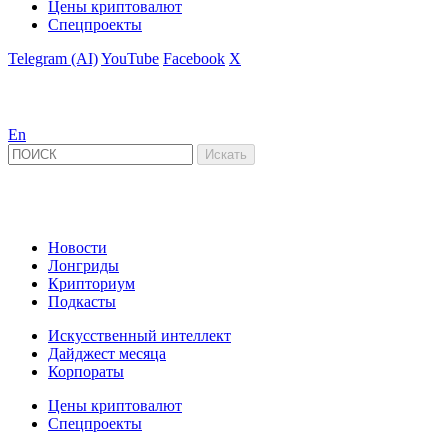
Цены криптовалют
Спецпроекты
Telegram (AI)
YouTube
Facebook
X
En
Новости
Лонгриды
Крипториум
Подкасты
Искусственный интеллект
Дайджест месяца
Корпораты
Цены криптовалют
Спецпроекты