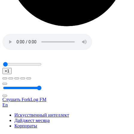
×1
Слушать ForkLog FM
En
Искусственный интеллект
Дайджест месяца
Корпораты