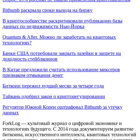
Bithumb раскрыла сроки выхода на биржу
В криптосообществе раскритиковали публикацию базы
данных по недвижимости Нью-Йорка
Quantum & After. Можно ли заработать на квантовых
технологиях?
Банки США потребовали закрыть лазейки в запрете на
доходность стейблкоинов
В Китае предложили считать использование миксеров
признаком отмывания денег
Биткоин пережил худший месяц за четыре года
Тайвань одобрил закон о крипторегулировании
Регулятор Южной Кореи оштрафовал Bithumb за утечку
данных
ForkLog — культовый журнал о цифровой экономике и
технологиях будущего. С 2014 года документируем развитие
биткоина, искусственного интеллекта, квантовых технологий