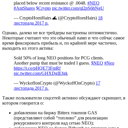
placed below recent resistance @ .0048.
#NEO
#AntShares
$Crypto
pic.twitter.com/ql2pS6hNgU
— CryptoHornHairs 🌊 (@CryptoHornHairs)
18
листопада 2017 р.
Однако, далеко не все трейдеры настроены оптимистично.
Некоторые считают что это обычный памп и что сейчас самое
время фиксировать прибыль и, по крайней мере частично,
выходить из этого актива:
Sold 50% of long NEO positions for PCG clients.
Another pump that must be traded I guess.
$NEO
#Neo
https://t.co/pHQE73FmRf
pic.twitter.com/GHXDgIEfgk
— WyckoffonCrypto (@WyckoffOnCrypto)
17
листопада 2017 р.
Также пользователи соцсетей активно обсуждают скриншот, в
котором говорится о:
добавлении на биржу Bittrex токенов GAS
(представляют собой “топливо” для реализации
рекурсивного контроля над сетью NEO);