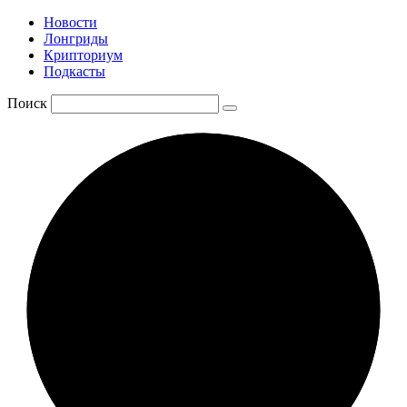
Новости
Лонгриды
Крипториум
Подкасты
Поиск