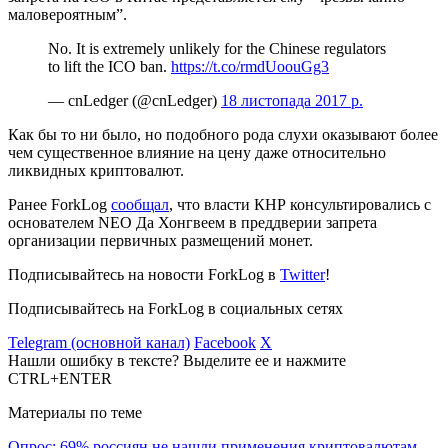
маловероятным”.
No. It is extremely unlikely for the Chinese regulators
to lift the ICO ban.
https://t.co/rmdUoouGg3
— cnLedger (@cnLedger)
18 листопада 2017 р.
Как бы то ни было, но подобного рода слухи оказывают более
чем существенное влияние на цену даже относительно
ликвидных криптовалют.
Ранее ForkLog
сообщал
, что власти КНР консультировались с
основателем NEO Да Хонгвеем в преддверии запрета
организации первичных размещений монет.
Подписывайтесь на новости ForkLog в
Twitter
!
Подписывайтесь на ForkLog в социальных сетях
Telegram (основной канал)
Facebook
X
Нашли ошибку в тексте? Выделите ее и нажмите
CTRL+ENTER
Материалы по теме
Опрос: 69% россиян не нашли применения криптовалютам