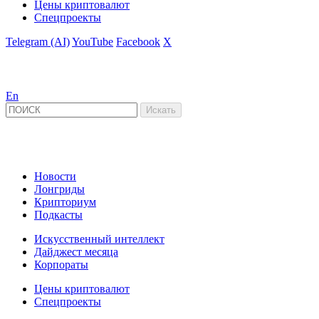
Цены криптовалют
Спецпроекты
Telegram (AI)
YouTube
Facebook
X
En
Новости
Лонгриды
Крипториум
Подкасты
Искусственный интеллект
Дайджест месяца
Корпораты
Цены криптовалют
Спецпроекты