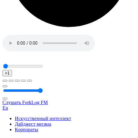
×1
Слушать ForkLog FM
En
Искусственный интеллект
Дайджест месяца
Корпораты