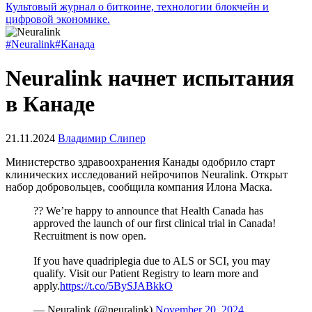
Культовый журнал о биткоине, технологии блокчейн и
цифровой экономике.
#Neuralink
#Канада
Neuralink начнет испытания
в Канаде
21.11.2024
Владимир Слипер
Министерство здравоохранения Канады одобрило старт
клинических исследований нейрочипов Neuralink. Открыт
набор добровольцев, сообщила компания Илона Маска.
?? We’re happy to announce that Health Canada has
approved the launch of our first clinical trial in Canada!
Recruitment is now open.
If you have quadriplegia due to ALS or SCI, you may
qualify. Visit our Patient Registry to learn more and
apply.
https://t.co/5BySJABkkO
— Neuralink (@neuralink)
November 20, 2024