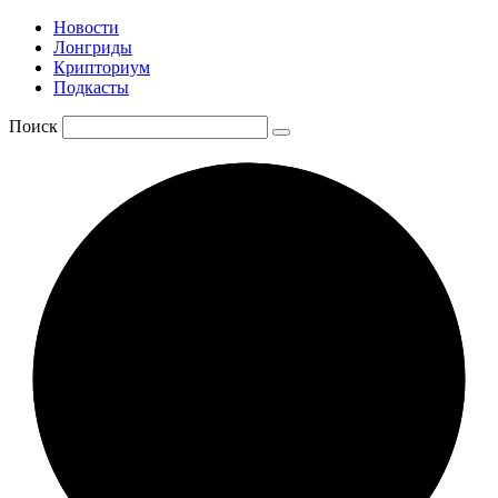
Новости
Лонгриды
Крипториум
Подкасты
Поиск