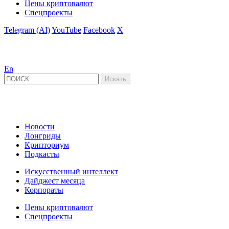
Цены криптовалют
Спецпроекты
Telegram (AI)
YouTube
Facebook
X
En
Новости
Лонгриды
Крипториум
Подкасты
Искусственный интеллект
Дайджест месяца
Корпораты
Цены криптовалют
Спецпроекты