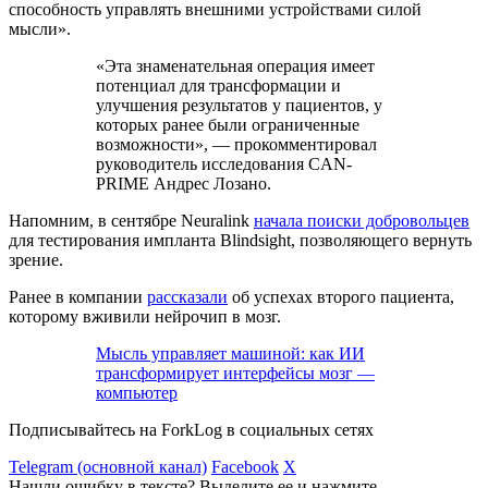
способность управлять внешними устройствами силой
мысли».
«Эта знаменательная операция имеет
потенциал для трансформации и
улучшения результатов у пациентов, у
которых ранее были ограниченные
возможности», — прокомментировал
руководитель исследования CAN-
PRIME Андрес Лозано.
Напомним, в сентябре Neuralink
начала поиски добровольцев
для тестирования импланта Blindsight, позволяющего вернуть
зрение.
Ранее в компании
рассказали
об успехах второго пациента,
которому вживили нейрочип в мозг.
Мысль управляет машиной: как ИИ
трансформирует интерфейсы мозг —
компьютер
Подписывайтесь на ForkLog в социальных сетях
Telegram (основной канал)
Facebook
X
Нашли ошибку в тексте? Выделите ее и нажмите