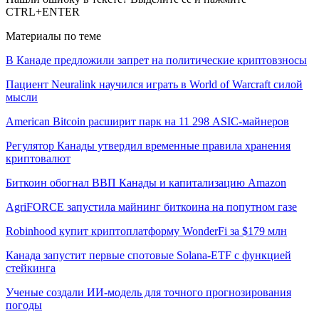
CTRL+ENTER
Материалы по теме
В Канаде предложили запрет на политические криптовзносы
Пациент Neuralink научился играть в World of Warcraft силой
мысли
American Bitcoin расширит парк на 11 298 ASIC-майнеров
Регулятор Канады утвердил временные правила хранения
криптовалют
Биткоин обогнал ВВП Канады и капитализацию Amazon
AgriFORCE запустила майнинг биткоина на попутном газе
Robinhood купит криптоплатформу WonderFi за $179 млн
Канада запустит первые спотовые Solana-ETF с функцией
стейкинга
Ученые создали ИИ-модель для точного прогнозирования
погоды