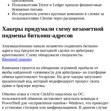
приложения.
Пользователям Trezor и Ledger пришли фишинговые
бумажные письма.
Исследователь уличил крупные компании в слежке за
пользователями Chrome через расширения.
Хакеры придумали схему незаметной
подмены биткоин-адресов
Злоумышленники начали незаметно подменять биткоин-
адреса под предлогом выгодной сделки по арбитражу
криптовалют. Схему обнаружили специалисты
BleepingComputer
.
Кампания строится на обещаниях огромной прибыли от
якобы найденной «уязвимости для арбитража» на платформе
обмена криптовалют Swapzone. На деле хакеры запускают
вредоносный код, который модифицирует процесс свопа
прямо в браузере жертвы.
Обычно атаки в стиле ClickFix нацелены на ОС:
пользователей обманом заставляют запускать команды в
PowerShell для «исправления ошибок» Windows, что приводит
к установке стилеров или шифровальщиков. В данном случае