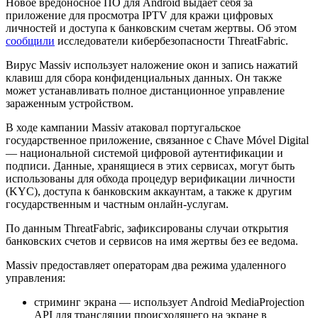
Новое вредоносное ПО для Android выдает себя за
приложение для просмотра IPTV для кражи цифровых
личностей и доступа к банковским счетам жертвы. Об этом
сообщили
исследователи кибербезопасности ThreatFabric.
Вирус Massiv использует наложение окон и запись нажатий
клавиш для сбора конфиденциальных данных. Он также
может устанавливать полное дистанционное управление
зараженным устройством.
В ходе кампании Massiv атаковал португальское
государственное приложение, связанное с Chave Móvel Digital
— национальной системой цифровой аутентификации и
подписи. Данные, хранящиеся в этих сервисах, могут быть
использованы для обхода процедур верификации личности
(KYC), доступа к банковским аккаунтам, а также к другим
государственным и частным онлайн-услугам.
По данным ThreatFabric, зафиксированы случаи открытия
банковских счетов и сервисов на имя жертвы без ее ведома.
Massiv предоставляет операторам два режима удаленного
управления:
стриминг экрана — использует Android MediaProjection
API
для трансляции происходящего на экране в