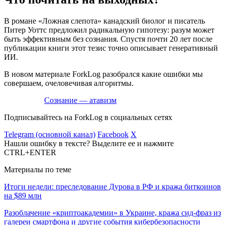
В романе «Ложная слепота» канадский биолог и писатель
Питер Уоттс предложил радикальную гипотезу: разум может
быть эффективным без сознания. Спустя почти 20 лет после
публикации книги этот тезис точно описывает генеративный
ИИ.
В новом материале ForkLog разобрался какие ошибки мы
совершаем, очеловечивая алгоритмы.
Сознание — атавизм
Подписывайтесь на ForkLog в социальных сетях
Telegram (основной канал)
Facebook
X
Нашли ошибку в тексте? Выделите ее и нажмите
CTRL+ENTER
Материалы по теме
Итоги недели: преследование Дурова в РФ и кража биткоинов
на $89 млн
Разоблачение «криптоакадемии» в Украине, кража сид-фраз из
галереи смартфона и другие события кибербезопасности