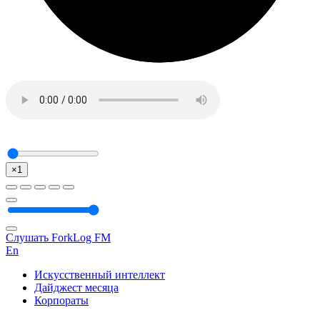
×1
Слушать ForkLog FM
En
Искусственный интеллект
Дайджест месяца
Корпораты