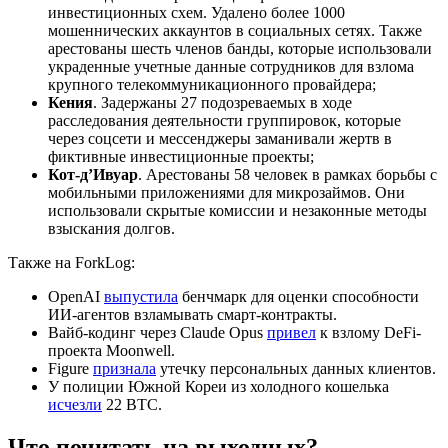
инвестиционных схем. Удалено более 1000
мошеннических аккаунтов в социальных сетях. Также
арестованы шесть членов банды, которые использовали
украденные учетные данные сотрудников для взлома
крупного телекоммуникационного провайдера;
Кения
. Задержаны 27 подозреваемых в ходе
расследования деятельности группировок, которые
через соцсети и мессенджеры заманивали жертв в
фиктивные инвестиционные проекты;
Кот-д’Ивуар
. Арестованы 58 человек в рамках борьбы с
мобильными приложениями для микрозаймов. Они
использовали скрытые комиссии и незаконные методы
взыскания долгов.
Также на ForkLog:
OpenAI
выпустила
бенчмарк для оценки способности
ИИ-агентов взламывать смарт-контракты.
Вайб-кодинг через Claude Opus
привел
к взлому DeFi-
проекта Moonwell.
Figure
признала
утечку персональных данных клиентов.
У полиции Южной Кореи из холодного кошелька
исчезли
22 BTC.
Что почитать на выходных?