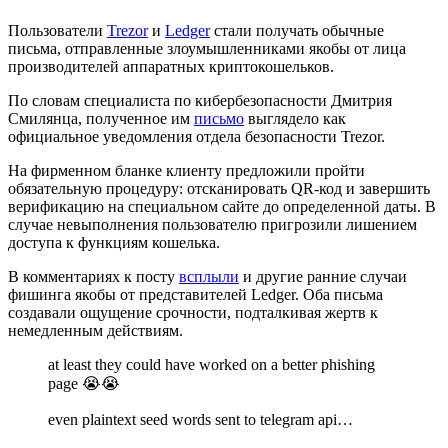
Пользователи
Trezor
и
Ledger
стали получать обычные
письма, отправленные злоумышленниками якобы от лица
производителей аппаратных криптокошельков.
По словам специалиста по кибербезопасности Дмитрия
Смилянца, полученное им
письмо
выглядело как
официальное уведомления отдела безопасности Trezor.
На фирменном бланке клиенту предложили пройти
обязательную процедуру: отсканировать QR-код и завершить
верификацию на специальном сайте до определенной даты. В
случае невыполнения пользователю пригрозили лишением
доступа к функциям кошелька.
В комментариях к посту
всплыли
и другие ранние случаи
фишинга якобы от представителей Ledger. Оба письма
создавали ощущение срочности, подталкивая жертв к
немедленным действиям.
at least they could have worked on a better phishing
page 😭😭
even plaintext seed words sent to telegram api…