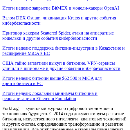
Итоги недели: закрытие BitMEX и модели-хакеры OpenAI
Взлом DEX Ostium, ликвидация Kratos и другие события
кибербезопасности
Приговор хакерам Scattered Spider, атаки на аппаратные
кошельки и другие события кибербезопасности
Итоги недели: поддержка биткоин-индустрии в Казахстане и
расширение MiCA в ЕС
США тайно заплатили выкуп в биткоине, VPN-сервисы
уличили в шпионаже и другие события кибербезопасности
Итоги недели: биткоин выше $62 500 и MiCA для
криптобизнеса в ЕС
Итоги недели: локальный минимум биткоина и
реорганизация в Ethereum Foundation
ForkLog — культовый журнал о цифровой экономике и
технологиях будущего. С 2014 года документируем развитие
биткоина, искусственного интеллекта, квантовых технологий
и других систем, определяющих трансформацию и развитие
цивилизации.
Все опубликованные материалы принадлежат