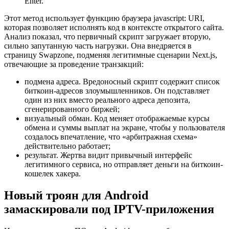
Enter.
Этот метод использует функцию браузера javascript: URI,
которая позволяет исполнять код в контексте открытого сайта.
Анализ показал, что первичный скрипт загружает вторую,
сильно запутанную часть нагрузки. Она внедряется в
страницу Swapzone, подменяя легитимные сценарии Next.js,
отвечающие за проведение транзакций:
подмена адреса. Вредоносный скрипт содержит список
биткоин-адресов злоумышленников. Он подставляет
один из них вместо реального адреса депозита,
сгенерированного биржей;
визуальный обман. Код меняет отображаемые курсы
обмена и суммы выплат на экране, чтобы у пользователя
создалось впечатление, что «арбитражная схема»
действительно работает;
результат. Жертва видит привычный интерфейс
легитимного сервиса, но отправляет деньги на биткоин-
кошелек хакера.
Новый троян для Android
замаскировали под IPTV-приложения