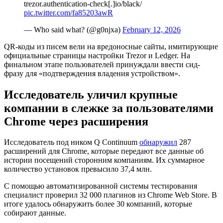
trezor.authentication-check[.]io/black/
pic.twitter.com/fa85203awR
— Who said what? (@g0njxa)
February 12, 2026
QR-коды из писем вели на вредоносные сайты, имитирующие
официальные страницы настройки Trezor и Ledger. На
финальном этапе пользователей принуждали ввести сид-
фразу для «подтверждения владения устройством».
Исследователь уличил крупные
компании в слежке за пользователями
Chrome через расширения
Исследователь под ником Q Continuum
обнаружил
287
расширений для Chrome, которые передают все данные об
истории посещений сторонним компаниям. Их суммарное
количество установок превысило 37,4 млн.
С помощью автоматизированной системы тестирования
специалист проверил 32 000 плагинов из Chrome Web Store. В
итоге удалось обнаружить более 30 компаний, которые
собирают данные.