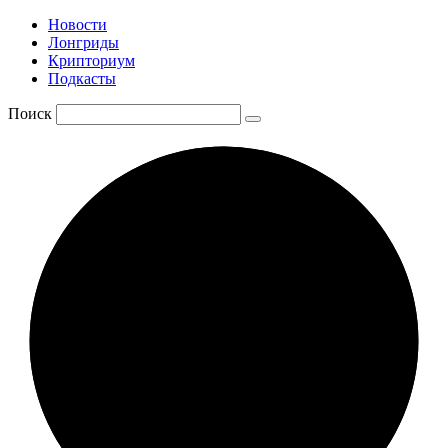
Новости
Лонгриды
Крипториум
Подкасты
Поиск