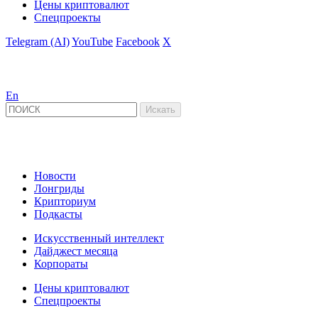
Цены криптовалют
Спецпроекты
Telegram (AI)
YouTube
Facebook
X
En
Новости
Лонгриды
Крипториум
Подкасты
Искусственный интеллект
Дайджест месяца
Корпораты
Цены криптовалют
Спецпроекты