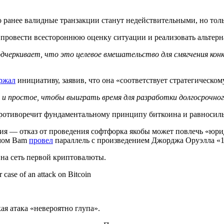
ого ранее валидные транзакции станут недействительными, но тол
ут провести всестороннюю оценку ситуации и реализовать альте
еркивает, что это целевое вмешательство для смягчения конкр
ржал
инициативу, заявив, что она «соответствует стратегическом
 и простое, чтобы выиграть время для разработки долгосрочно
противоречит фундаментальному принципу биткоина и равносил
я — отказ от проведения софтфорка якобы может повлечь «юри
имом Bam
провел
параллель с произведением Джорджа Оруэлла «
на сеть первой криптовалюты.
r case of an attack on Bitcoin
кая атака «невероятно глупа».