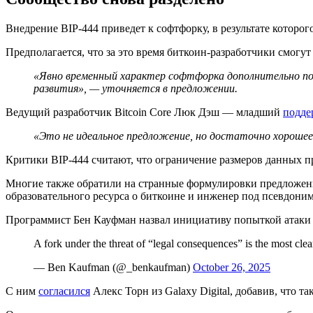
Внедрение BIP-444 приведет к
софтфорку
, в результате котор
Предполагается, что за это время биткоин-разработчики смог
«Явно временный характер софтфорка дополнительно подч
развития», — уточняется в предложении.
Ведущий разработчик Bitcoin Core Люк Дэш — младший
подде
«Это не идеальное предложение, но достаточно хорошее
Критики BIP-444 считают, что ограничение размеров данных 
Многие также обратили на странные формулировки предложени
образовательного ресурса о биткоине и инженер под псевдон
Программист Бен Кауфман назвал инициативу попыткой атаки 
A fork under the threat of “legal consequences” is the most clea
— Ben Kaufman (@_benkaufman)
October 26, 2025
С ним
согласился
Алекс Торн из Galaxy Digital, добавив, что та