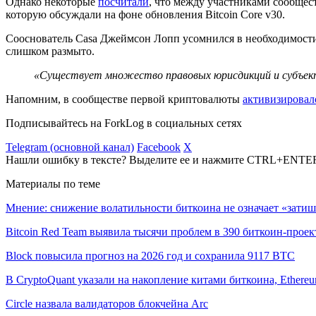
Однако некоторые
посчитали
, что между участниками сообщес
которую обсуждали на фоне обновления Bitcoin Core v30.
Сооснователь Casa Джеймсон Лопп усомнился в необходимости 
слишком размыто.
«Существует множество правовых юрисдикций и субъекти
Напомним, в сообществе первой криптовалюты
активизировал
Подписывайтесь на ForkLog в социальных сетях
Telegram (основной канал)
Facebook
X
Нашли ошибку в тексте? Выделите ее и нажмите CTRL+ENTE
Материалы по теме
Мнение: снижение волатильности биткоина не означает «затиш
Bitcoin Red Team выявила тысячи проблем в 390 биткоин-проек
Block повысила прогноз на 2026 год и сохранила 9117 BTC
В CryptoQuant указали на накопление китами биткоина, Ethere
Circle назвала валидаторов блокчейна Arc