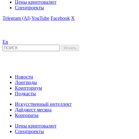
Цены криптовалют
Спецпроекты
Telegram (AI)
YouTube
Facebook
X
En
Новости
Лонгриды
Крипториум
Подкасты
Искусственный интеллект
Дайджест месяца
Корпораты
Цены криптовалют
Спецпроекты