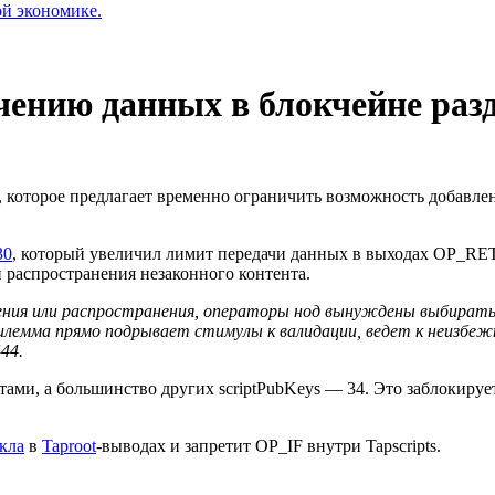
ой экономике.
чению данных в блокчейне раз
, которое предлагает временно ограничить возможность добавле
30
, который увеличил лимит передачи данных в выходах OP_RET
 распространения незаконного контента.
ения или распространения, операторы нод вынуждены выбирать
илемма прямо подрывает стимулы к валидации, ведет к неизбежн
44.
и, а большинство других scriptPubKeys — 34. Это заблокируе
кла
в
Taproot
-выводах и запретит OP_IF внутри Tapscripts.