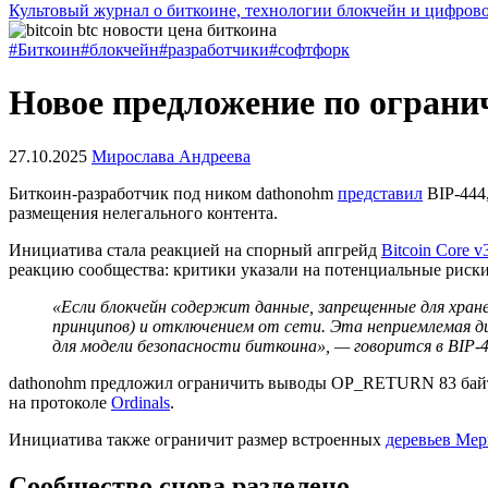
Культовый журнал о биткоине, технологии блокчейн и цифров
#Биткоин
#блокчейн
#разработчики
#софтфорк
Новое предложение по ограни
27.10.2025
Мирослава Андреева
Биткоин-разработчик под ником dathonohm
представил
BIP
-444
размещения нелегального контента.
Инициатива стала реакцией на спорный апгрейд
Bitcoin Core v
реакцию сообщества: критики указали на потенциальные риски
«Если блокчейн содержит данные, запрещенные для хран
принципов) и отключением от сети. Эта неприемлемая д
для модели безопасности биткоина», — говорится в BIP-4
dathonohm предложил ограничить выводы OP_RETURN 83 байтам
на протоколе
Ordinals
.
Инициатива также ограничит размер встроенных
деревьев Мер
Сообщество снова разделено