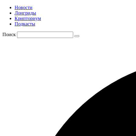
Новости
Лонгриды
Крипториум
Подкасты
Поиск