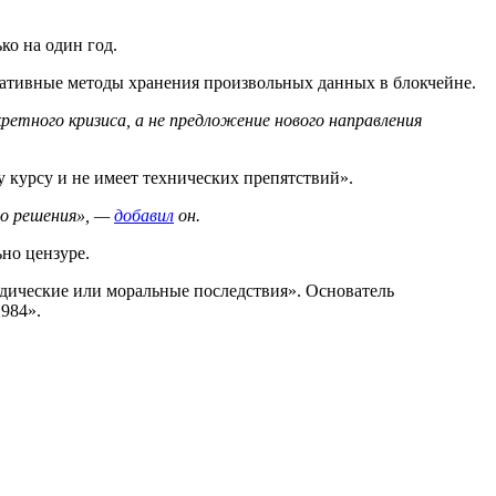
ько на один год.
рнативные методы хранения произвольных данных в блокчейне.
етного кризиса, а не предложение нового направления
у курсу и не имеет технических препятствий».
го решения», —
добавил
он.
ьно цензуре.
дические или моральные последствия». Основатель
1984».