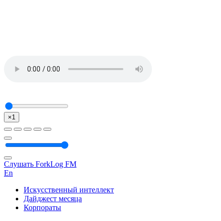
×1
Слушать ForkLog FM
En
Искусственный интеллект
Дайджест месяца
Корпораты