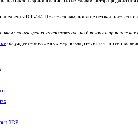
тва возникло недопонимание. По их словам, автор предложения
внедрения BIP-444. По его словам, понятие незаконного контен
вных точек зрения на содержание, но биткоин в принципе как с
ось
обсуждение возможных мер по защите сети от потенциально
R
ье»
тах
um и XRP