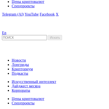
Цены криптовалют
Спецпроекты
Telegram (AI)
YouTube
Facebook
X
En
Новости
Лонгриды
Крипториум
Подкасты
Искусственный интеллект
Дайджест месяца
Корпораты
Цены криптовалют
Спецпроекты