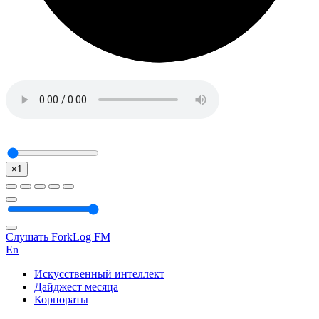
×1
Слушать ForkLog FM
En
Искусственный интеллект
Дайджест месяца
Корпораты