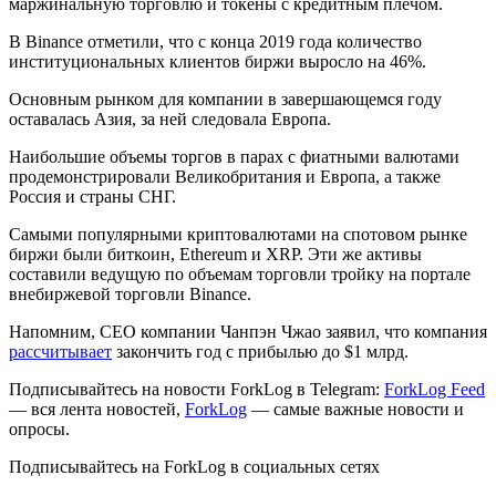
маржинальную торговлю и токены с кредитным плечом.
В Binance отметили, что с конца 2019 года количество
институциональных клиентов биржи выросло на 46%.
Основным рынком для компании в завершающемся году
оставалась Азия, за ней следовала Европа.
Наибольшие объемы торгов в парах с фиатными валютами
продемонстрировали Великобритания и Европа, а также
Россия и страны СНГ.
Самыми популярными криптовалютами на спотовом рынке
биржи были биткоин, Ethereum и XRP. Эти же активы
составили ведущую по объемам торговли тройку на портале
внебиржевой торговли Binance.
Напомним, CEO компании Чанпэн Чжао заявил, что компания
рассчитывает
закончить год с прибылью до $1 млрд.
Подписывайтесь на новости ForkLog в Telegram:
ForkLog Feed
— вся лента новостей,
ForkLog
— самые важные новости и
опросы.
Подписывайтесь на ForkLog в социальных сетях