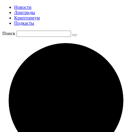
Новости
Лонгриды
Крипториум
Подкасты
Поиск