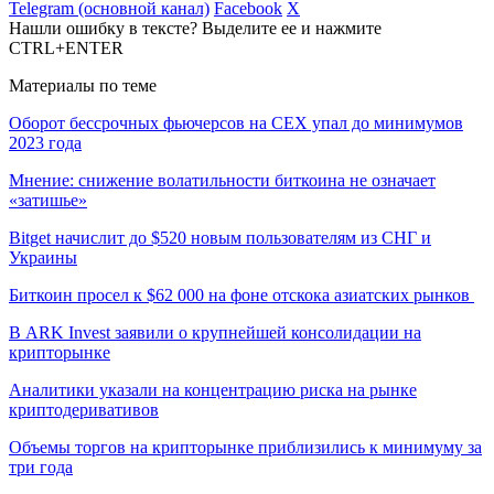
Telegram (основной канал)
Facebook
X
Нашли ошибку в тексте? Выделите ее и нажмите
CTRL+ENTER
Материалы по теме
Оборот бессрочных фьючерсов на CEX упал до минимумов
2023 года
Мнение: снижение волатильности биткоина не означает
«затишье»
Bitget начислит до $520 новым пользователям из СНГ и
Украины
Биткоин просел к $62 000 на фоне отскока азиатских рынков
В ARK Invest заявили о крупнейшей консолидации на
крипторынке
Аналитики указали на концентрацию риска на рынке
криптодеривативов
Объемы торгов на крипторынке приблизились к минимуму за
три года