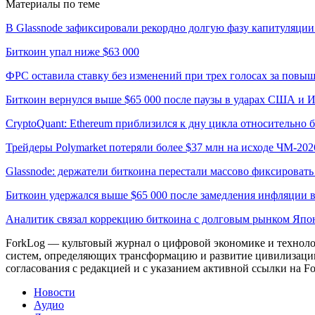
Материалы по теме
В Glassnode зафиксировали рекордно долгую фазу капитуляции
Биткоин упал ниже $63 000
ФРС оставила ставку без изменений при трех голосах за повы
Биткоин вернулся выше $65 000 после паузы в ударах США и 
CryptoQuant: Ethereum приблизился к дну цикла относительно 
Трейдеры Polymarket потеряли более $37 млн на исходе ЧМ-202
Glassnode: держатели биткоина перестали массово фиксироват
Биткоин удержался выше $65 000 после замедления инфляции
Аналитик связал коррекцию биткоина с долговым рынком Япо
ForkLog — культовый журнал о цифровой экономике и технолог
систем, определяющих трансформацию и развитие цивилизаци
согласования с редакцией и с указанием активной ссылки на Fo
Новости
Аудио