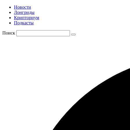
Новости
Лонгриды
Крипториум
Подкасты
Поиск