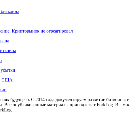
 биткоина
шение. Крипторынок не отреагировал
Ирана
биткоина
6
ь убытки
 в США
нии
иях будущего. С 2014 года документируем развитие биткоина, 
и.
Все опубликованные материалы принадлежат ForkLog. Вы мож
rkLog.