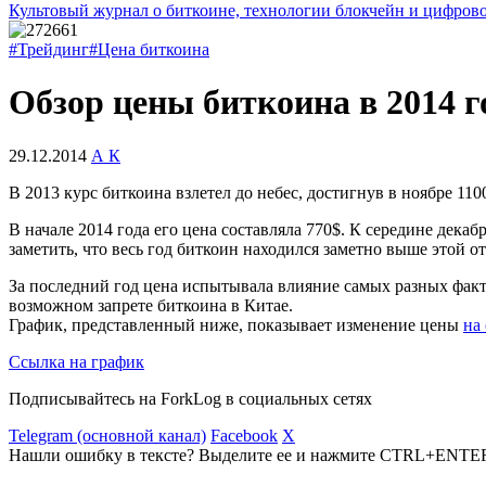
Культовый журнал о биткоине, технологии блокчейн и цифров
#Трейдинг
#Цена биткоина
Обзор цены биткоина в 2014 г
29.12.2014
А К
В 2013 курс биткоина взлетел до небес, достигнув в ноябре 110
В начале 2014 года его цена составляла 770$. К середине декаб
заметить, что весь год биткоин находился заметно выше этой о
За последний год цена испытывала влияние самых разных факто
возможном запрете биткоина в Китае.
График, представленный ниже, показывает изменение цены
на
Ссылка на график
Подписывайтесь на ForkLog в социальных сетях
Telegram (основной канал)
Facebook
X
Нашли ошибку в тексте? Выделите ее и нажмите CTRL+ENTE