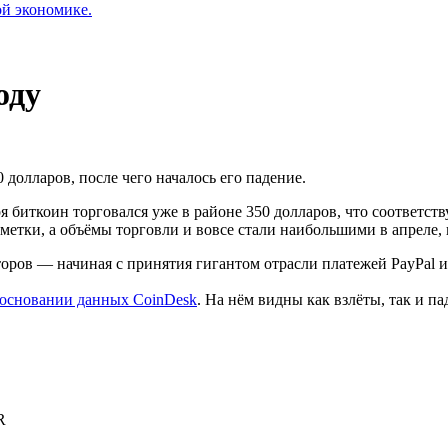
ой экономике.
оду
0 долларов, после чего началось его падение.
ря биткоин торговался уже в районе 350 долларов, что соответст
тметки, а объёмы торговли и вовсе стали наибольшими в апреле, 
ров — начиная с принятия гигантом отрасли платежей PayPal и 
 основании данных CoinDesk
. На нём видны как взлёты, так и па
R