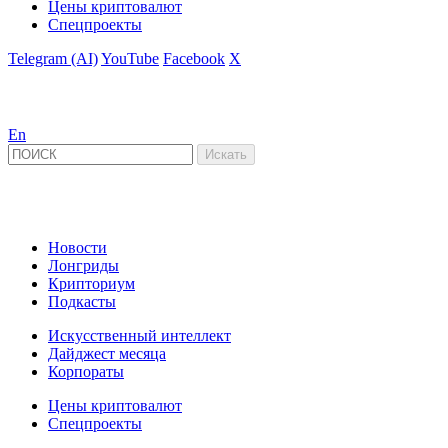
Цены криптовалют
Спецпроекты
Telegram (AI)
YouTube
Facebook
X
En
Новости
Лонгриды
Крипториум
Подкасты
Искусственный интеллект
Дайджест месяца
Корпораты
Цены криптовалют
Спецпроекты