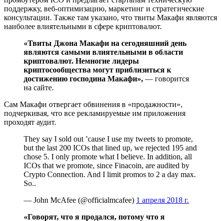
поддержку, веб-оптимизацию, маркетинг и стратегические
консультации. Также там указано, что твиты Макафи являются
наиболее влиятельными в сфере криптовалют.
«Твиты Джона Макафи на сегодняшний день
являются самыми влиятельными в области
криптовалют. Немногие лидеры
криптосообщества могут приблизиться к
достижению господина Макафи»,
— говорится
на сайте.
Сам Макафи отвергает обвинения в «продажности»,
подчеркивая, что все рекламируемые им приложения
проходят аудит.
They say I sold out ’cause I use my tweets to promote,
but the last 200 ICOs that lined up, we rejected 195 and
chose 5. I only promote what I believe. In addition, all
ICOs that we promote, since Finacoin, are audited by
Crypto Connection. And I limit promos to 2 a day max.
So..
— John McAfee (@officialmcafee)
1 апреля 2018 г.
«Говорят, что я продался, потому что я