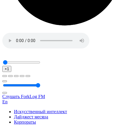
×1
Слушать ForkLog FM
En
Искусственный интеллект
Дайджест месяца
Корпораты