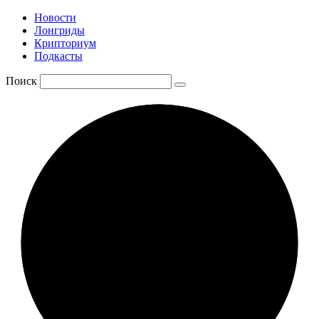
Новости
Лонгриды
Крипториум
Подкасты
Поиск