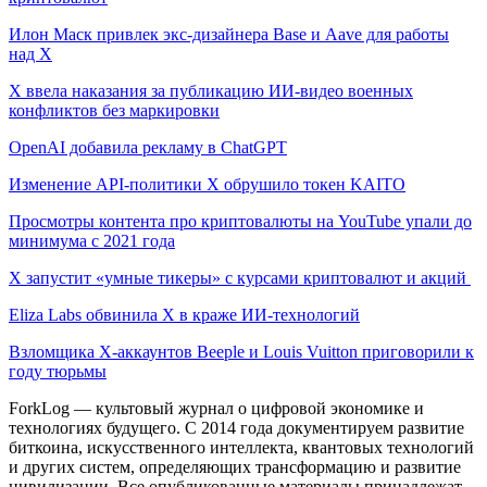
Илон Маск привлек экс-дизайнера Base и Aave для работы
над X
X ввела наказания за публикацию ИИ-видео военных
конфликтов без маркировки
OpenAI добавила рекламу в ChatGPT
Изменение API-политики X обрушило токен KAITO
Просмотры контента про криптовалюты на YouTube упали до
минимума с 2021 года
X запустит «умные тикеры» с курсами криптовалют и акций
Eliza Labs обвинила X в краже ИИ-технологий
Взломщика X-аккаунтов Beeple и Louis Vuitton приговорили к
году тюрьмы
ForkLog — культовый журнал о цифровой экономике и
технологиях будущего. С 2014 года документируем развитие
биткоина, искусственного интеллекта, квантовых технологий
и других систем, определяющих трансформацию и развитие
цивилизации.
Все опубликованные материалы принадлежат