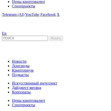
Цены криптовалют
Спецпроекты
Telegram (AI)
YouTube
Facebook
X
En
Новости
Лонгриды
Крипториум
Подкасты
Искусственный интеллект
Дайджест месяца
Корпораты
Цены криптовалют
Спецпроекты