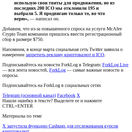
использую свои твиты для продвижения, но из
последних 200 ICO мы отклонили 195 и
выбрали 5. Я продвигаю только то, во что
верю»,
— написал он.
Добавим, что из-за повышенного спроса на услуги McAfee
Crypto Team компании пришлось ввести регистрационный
сбор в размере $750.
Напомним, в конце марта социальная сеть Twitter заявила о
намерении
запретить рекламу криптовалют и ICO
.
Подписывайтесь на новости ForkLog в Telegram:
ForkLog Live
— вся лента новостей,
ForkLog
— самые важные новости и
опросы.
Подписывайтесь на ForkLog в социальных сетях
Telegram (основной канал)
Facebook
X
Нашли ошибку в тексте? Выделите ее и нажмите
CTRL+ENTER
Материалы по теме
X запустила функцию Cashtags для отслеживания курсов
криптовалют