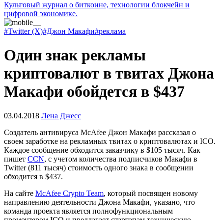
Культовый журнал о биткоине, технологии блокчейн и
цифровой экономике.
#Twitter (X)
#Джон Макафи
#реклама
Один знак рекламы
криптовалют в твитах Джона
Макафи обойдется в $437
03.04.2018
Лена Джесс
Создатель антивируса McAfee Джон Макафи рассказал о
своем заработке на рекламных твитах о криптовалютах и ICO.
Каждое сообщение обходится заказчику в $105 тысяч. Как
пишет
CCN
, с учетом количества подписчиков Макафи в
Twitter (811 тысяч) стоимость одного знака в сообщении
обходится в $437.
На сайте
McAfee Crypto Team
, который посвящен новому
направлению деятельности Джона Макафи, указано, что
команда проекта является полнофункциональным
промоутером ICO и предлагает стартапам техническую