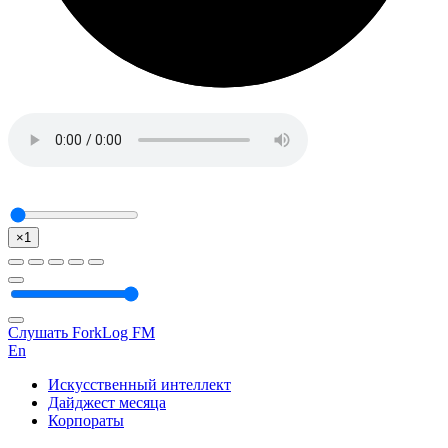
×1
Слушать ForkLog FM
En
Искусственный интеллект
Дайджест месяца
Корпораты