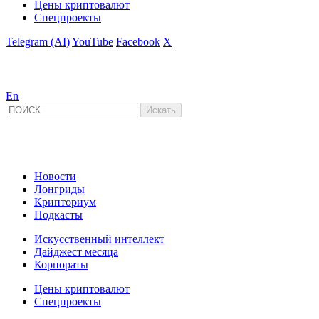
Цены криптовалют
Спецпроекты
Telegram (AI)
YouTube
Facebook
X
En
Новости
Лонгриды
Крипториум
Подкасты
Искусственный интеллект
Дайджест месяца
Корпораты
Цены криптовалют
Спецпроекты