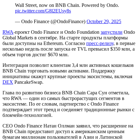
Wall Street, now on BNB Chain. Powered by Ondo.
pic.twitter.com/G8l2EUsy8s
— Ondo Finance (@OndoFinance)
October 29, 2025
RWA
-проект Ondo Finance и Ondo Foundation
запустили
Ondo
Global Markets в сентябре. На старте продукты платформы
были доступны на Ethereum. Согласно
пресс-релизу
, в первые
несколько недель после запуска ее
TVL
превысил $350 млн, а
объем торгов достиг $670 млн.
Интеграция позволит клиентам 3,4 млн активных кошельков
BNB Chain торговать новыми активами. Поддержку
инициативы окажут крупные проекты экосистемы, включая
DEX
PancakeSwap.
Глава по развитию бизнеса BNB Chain Сара Сун отметила,
что RWA — один из самых быстрорастущих сегментов в
экосистеме. По ее словам, партнерство с Ondo Finance
подтверждает этот тренд и соединяет традиционные рынки с
блокчейн-технологией.
CEO Ondo Finance Натан Оллман заявил, что расширение на
BNB Chain предоставит доступ к американским ценным
бумагам миллионам пользователей в Азии и Латинской