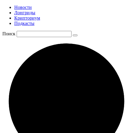
Новости
Лонгриды
Крипториум
Подкасты
Поиск