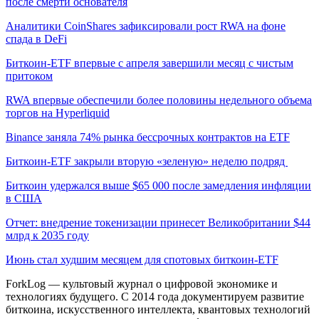
после смерти основателя
Аналитики CoinShares зафиксировали рост RWA на фоне
спада в DeFi
Биткоин-ETF впервые с апреля завершили месяц с чистым
притоком
RWA впервые обеспечили более половины недельного объема
торгов на Hyperliquid
Binance заняла 74% рынка бессрочных контрактов на ETF
Биткоин-ETF закрыли вторую «зеленую» неделю подряд
Биткоин удержался выше $65 000 после замедления инфляции
в США
Отчет: внедрение токенизации принесет Великобритании $44
млрд к 2035 году
Июнь стал худшим месяцем для спотовых биткоин-ETF
ForkLog — культовый журнал о цифровой экономике и
технологиях будущего. С 2014 года документируем развитие
биткоина, искусственного интеллекта, квантовых технологий