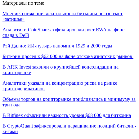
Материалы по теме
Мнение: снижение волатильности биткоина не означает
«затишье»
Аналитики CoinShares зафиксировали рост RWA на фоне
спада в DeFi
Рэй Далио: ИИ-пузырь напомнил 1929 и 2000 годы
Биткоин просел к $62 000 на фоне отскока азиатских рынков
В ARK Invest заявили о крупнейшей консолидации на
крипторынке
Аналитики указали на концентрацию риска на рынке
криптодеривативов
Объемы торгов на крипторынке приблизились к минимуму за
три года
В Bitfinex объяснили важность уровня $68 000 для биткоина
В CryptoQuant зафиксировали наращивание позиций биткоин-
китами