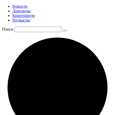
Новости
Лонгриды
Крипториум
Подкасты
Поиск