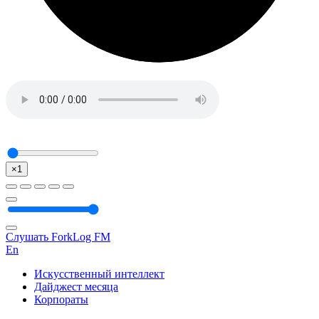
×1
Слушать ForkLog FM
En
Искусственный интеллект
Дайджест месяца
Корпораты