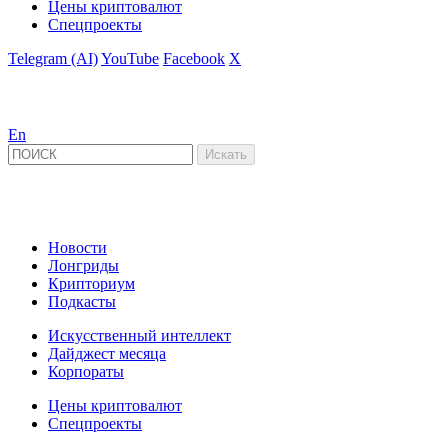
Цены криптовалют
Спецпроекты
Telegram (AI)
YouTube
Facebook
X
En
Новости
Лонгриды
Крипториум
Подкасты
Искусственный интеллект
Дайджест месяца
Корпораты
Цены криптовалют
Спецпроекты