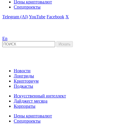
Цены криптовалют
Спецпроекты
Telegram (AI)
YouTube
Facebook
X
En
Новости
Лонгриды
Крипториум
Подкасты
Искусственный интеллект
Дайджест месяца
Корпораты
Цены криптовалют
Спецпроекты