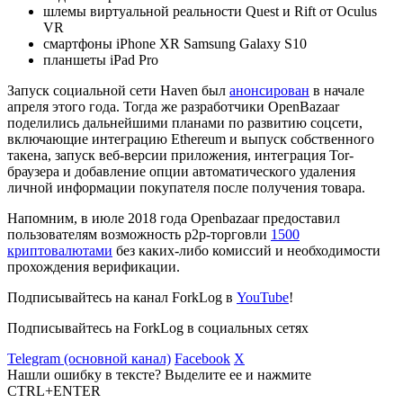
шлемы виртуальной реальности Quest и Rift от Oculus
VR
смартфоны iPhone XR Samsung Galaxy S10
планшеты iPad Pro
Запуск социальной сети Haven был
анонсирован
в начале
апреля этого года. Тогда же разработчики OpenBazaar
поделились дальнейшими планами по развитию соцсети,
включающие интеграцию Ethereum и выпуск собственного
такена, запуск веб-версии приложения, интеграция Tor-
браузера и добавление опции автоматического удаления
личной информации покупателя после получения товара.
Напомним, в июле 2018 года Openbazaar предоставил
пользователям возможность p2p-торговли
1500
криптовалютами
без каких-либо комиссий и необходимости
прохождения верификации.
Подписывайтесь на канал ForkLog в
YouTube
!
Подписывайтесь на ForkLog в социальных сетях
Telegram (основной канал)
Facebook
X
Нашли ошибку в тексте? Выделите ее и нажмите
CTRL+ENTER