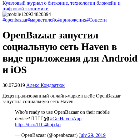
Культовый журнал о биткоине, технологии блокчейн и
цифровой экономике.
#openbazaar
#маркетплейс
#приложения
#Соцсети
OpenBazaar запустил
социальную сеть Haven в
виде приложения для Android
и iOS
30.07.2019
Алекс Кондратюк
Децентрализованный онлайн-маркетплейс OpenBazaar
запустил социальную сеть Haven.
Who’s ready to use OpenBazaar on their mobile
device? 🙋‍♀️🙋‍♂️👐
#GetHavenApp
https://t.co/J1C4bbjxkp
— OpenBazaar (@openbazaar)
July 29, 2019