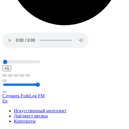
×1
Слушать ForkLog FM
En
Искусственный интеллект
Дайджест месяца
Корпораты