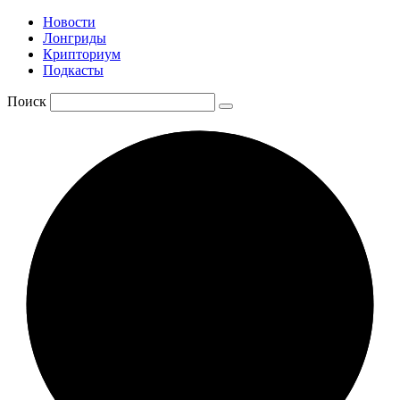
Новости
Лонгриды
Крипториум
Подкасты
Поиск