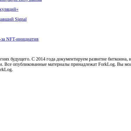
екуляций»
авший Signal
з-за NFT-инициатив
иях будущего. С 2014 года документируем развитие биткоина, 
и.
Все опубликованные материалы принадлежат ForkLog. Вы мож
rkLog.