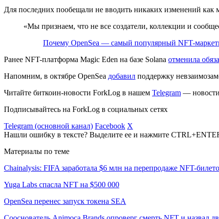
Для последних пообещали не вводить никаких изменений как м
«Мы признаем, что не все создатели, коллекции и сообщ
Почему OpenSea — самый популярный NFT-маркет
Ранее NFT-платформа Magic Eden на базе Solana
отменила обяз
Напомним, в октябре OpenSea
добавил
поддержку невзаимозаме
Читайте биткоин-новости ForkLog в нашем
Telegram
— новости 
Подписывайтесь на ForkLog в социальных сетях
Telegram (основной канал)
Facebook
X
Нашли ошибку в тексте? Выделите ее и нажмите CTRL+ENTE
Материалы по теме
Chainalysis: FIFA заработала $6 млн на перепродаже NFT-билет
Yuga Labs спасла NFT на $500 000
OpenSea перенес запуск токена SEA
Сооснователь Animoca Brands опроверг смерть NFT и назвал 