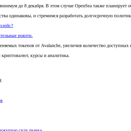
инимум до 8 декабря. В этом случае OpenSea также планирует о
ества одинаковы, и стремимся разработать долгосрочную полити
плейс?
ательные роялти.
няемых токенов от Avalanche, увеличив количество доступных с
криптовалют, курсы и аналитика.
R
ов
движущую силу рынка