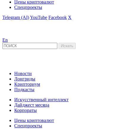
Цены криптовалют
Спецпроекты
Telegram (AI)
YouTube
Facebook
X
En
Новости
Лонгриды
Крипториум
Подкасты
Искусственный интеллект
Дайджест месяца
Корпораты
Цены криптовалют
Спецпроекты