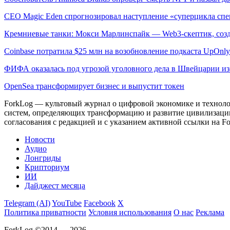
CEO Magic Eden спрогнозировал наступление «суперцикла сп
Кремниевые танки: Мокси Марлинспайк — Web3-скептик, созд
Coinbase потратила $25 млн на возобновление подкаста UpOnly
ФИФА оказалась под угрозой уголовного дела в Швейцарии и
OpenSea трансформирует бизнес и выпустит токен
ForkLog — культовый журнал о цифровой экономике и технолог
систем, определяющих трансформацию и развитие цивилизаци
согласования с редакцией и с указанием активной ссылки на Fo
Новости
Аудио
Лонгриды
Крипториум
ИИ
Дайджест месяца
Telegram (AI)
YouTube
Facebook
X
Политика приватности
Условия использования
О нас
Реклама
ForkLog ©2014 — 2026