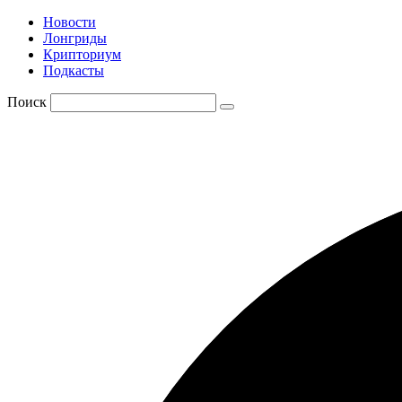
Новости
Лонгриды
Крипториум
Подкасты
Поиск