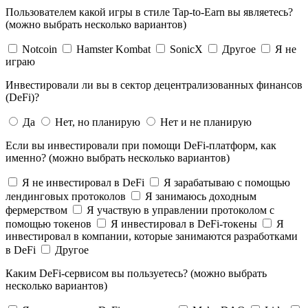
Пользователем какой игры в стиле Tap-to-Earn вы являетесь?
(можно выбрать несколько вариантов)
Notcoin
Hamster Kombat
SonicX
Другое
Я не
играю
Инвестировали ли вы в сектор децентрализованных финансов
(DeFi)?
Да
Нет, но планирую
Нет и не планирую
Если вы инвестировали при помощи DeFi-платформ, как
именно? (можно выбрать несколько вариантов)
Я не инвестировал в DeFi
Я зарабатываю с помощью
лендинговых протоколов
Я занимаюсь доходным
фермерством
Я участвую в управлении протоколом с
помощью токенов
Я инвестировал в DeFi-токены
Я
инвестировал в компании, которые занимаются разработками
в DeFi
Другое
Каким DeFi-сервисом вы пользуетесь? (можно выбрать
несколько вариантов)