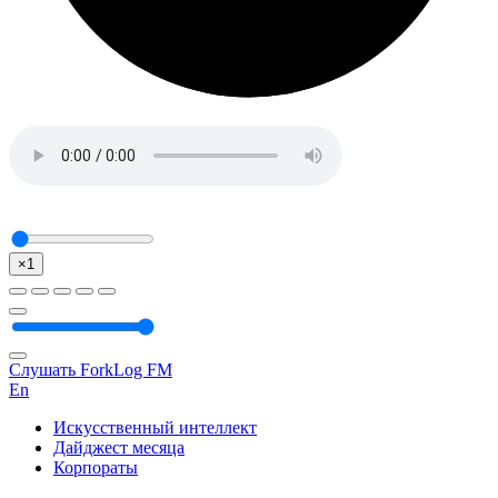
×1
Слушать ForkLog FM
En
Искусственный интеллект
Дайджест месяца
Корпораты