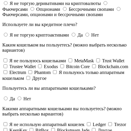
Я не торгую деривативами на криптовалюты
Фьючерсами
Опционами
Бессрочными свопами
Фьючерсами, опционами и бессрочными свопами
Используете ли вы кредитное плечо?
Я не торгую криптоактивами
Да
Нет
Каким кошельком вы пользуетесь? (можно выбрать несколько
вариантов)
Я не пользуюсь кошельками
MetaMask
Trust Wallet
Trustee Wallet
Exodus
Bitcoin Core
Blockchain.com
Electrum
Phantom
Я пользуюсь только аппаратным
кошельком
Другое
Пользуетесь ли вы аппаратными кошельками?
Да
Нет
Какими аппаратными кошельками вы пользуетесь? (можно
выбрать несколько вариантов)
Я не использую аппаратный кошелек
Ledger
Trezor
KeepKey
BitBox
Blockstream Jade
Другое