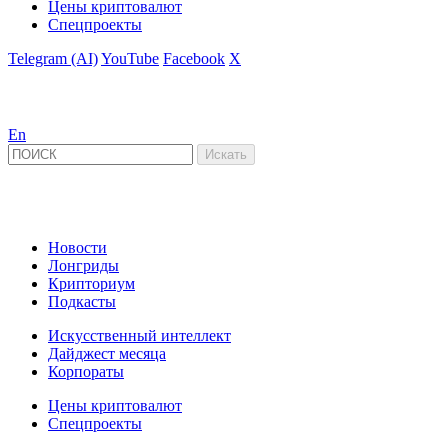
Цены криптовалют
Спецпроекты
Telegram (AI)
YouTube
Facebook
X
En
Новости
Лонгриды
Крипториум
Подкасты
Искусственный интеллект
Дайджест месяца
Корпораты
Цены криптовалют
Спецпроекты