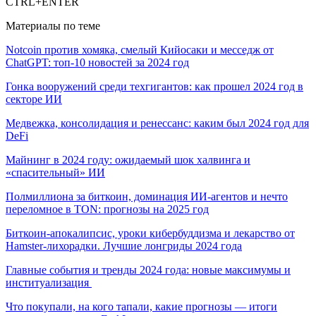
CTRL+ENTER
Материалы по теме
Notcoin против хомяка, смелый Кийосаки и месседж от
ChatGPT: топ-10 новостей за 2024 год
Гонка вооружений среди техгигантов: как прошел 2024 год в
секторе ИИ
Медвежка, консолидация и ренессанс: каким был 2024 год для
DeFi
Майнинг в 2024 году: ожидаемый шок халвинга и
«спасительный» ИИ
Полмиллиона за биткоин, доминация ИИ-агентов и нечто
переломное в TON: прогнозы на 2025 год
Биткоин-апокалипсис, уроки кибербуддизма и лекарство от
Hamster-лихорадки. Лучшие лонгриды 2024 года
Главные события и тренды 2024 года: новые максимумы и
институализация
Что покупали, на кого тапали, какие прогнозы — итоги