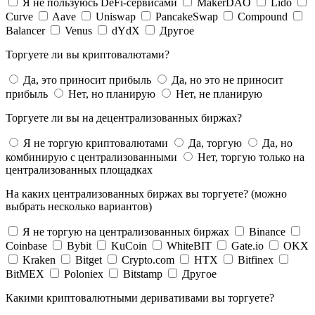
Я не пользуюсь DeFi-сервисами
MakerDAO
Lido
Curve
Aave
Uniswap
PancakeSwap
Compound
Balancer
Venus
dYdX
Другое
Торгуете ли вы криптовалютами?
Да, это приносит прибыль
Да, но это не приносит
прибыль
Нет, но планирую
Нет, не планирую
Торгуете ли вы на децентрализованных биржах?
Я не торгую криптовалютами
Да, торгую
Да, но
комбинирую с централизованными
Нет, торгую только на
централизованных площадках
На каких централизованных биржах вы торгуете? (можно
выбрать несколько вариантов)
Я не торгую на централизованных биржах
Binance
Coinbase
Bybit
KuCoin
WhiteBIT
Gate.io
OKX
Kraken
Bitget
Crypto.com
HTX
Bitfinex
BitMEX
Poloniex
Bitstamp
Другое
Какими криптовалютными деривативами вы торгуете?