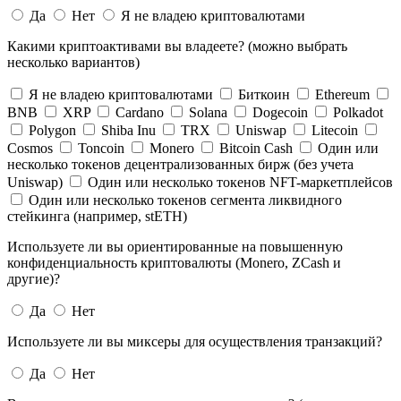
Да
Нет
Я не владею криптовалютами
Какими криптоактивами вы владеете? (можно выбрать
несколько вариантов)
Я не владею криптовалютами
Биткоин
Ethereum
BNB
XRP
Cardano
Solana
Dogecoin
Polkadot
Polygon
Shiba Inu
TRX
Uniswap
Litecoin
Cosmos
Toncoin
Monero
Bitcoin Cash
Один или
несколько токенов децентрализованных бирж (без учета
Uniswap)
Один или несколько токенов NFT-маркетплейсов
Один или несколько токенов сегмента ликвидного
стейкинга (например, stETH)
Используете ли вы ориентированные на повышенную
конфиденциальность криптовалюты (Monero, ZCash и
другие)?
Да
Нет
Используете ли вы миксеры для осуществления транзакций?
Да
Нет