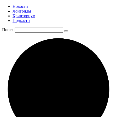
Новости
Лонгриды
Крипториум
Подкасты
Поиск