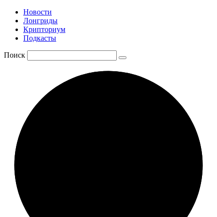
Новости
Лонгриды
Крипториум
Подкасты
Поиск