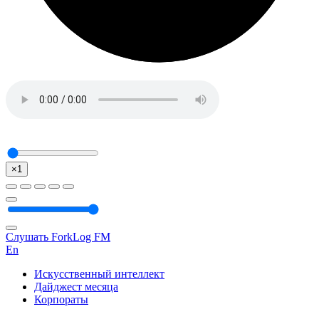
×1
Слушать ForkLog FM
En
Искусственный интеллект
Дайджест месяца
Корпораты