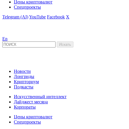
Цены криптовалют
Спецпроекты
Telegram (AI)
YouTube
Facebook
X
En
Новости
Лонгриды
Крипториум
Подкасты
Искусственный интеллект
Дайджест месяца
Корпораты
Цены криптовалют
Спецпроекты