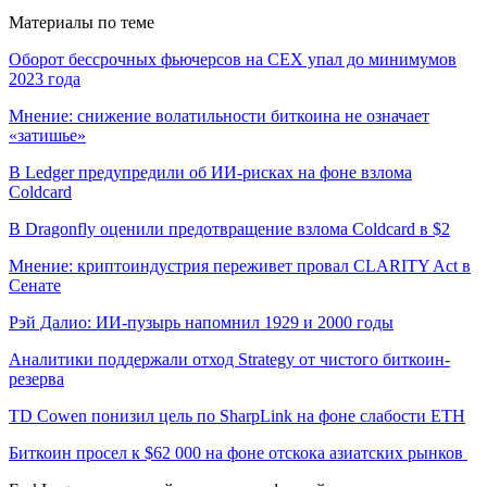
Материалы по теме
Оборот бессрочных фьючерсов на CEX упал до минимумов
2023 года
Мнение: снижение волатильности биткоина не означает
«затишье»
В Ledger предупредили об ИИ-рисках на фоне взлома
Coldcard
В Dragonfly оценили предотвращение взлома Coldcard в $2
Мнение: криптоиндустрия переживет провал CLARITY Act в
Сенате
Рэй Далио: ИИ-пузырь напомнил 1929 и 2000 годы
Аналитики поддержали отход Strategy от чистого биткоин-
резерва
TD Cowen понизил цель по SharpLink на фоне слабости ETH
Биткоин просел к $62 000 на фоне отскока азиатских рынков