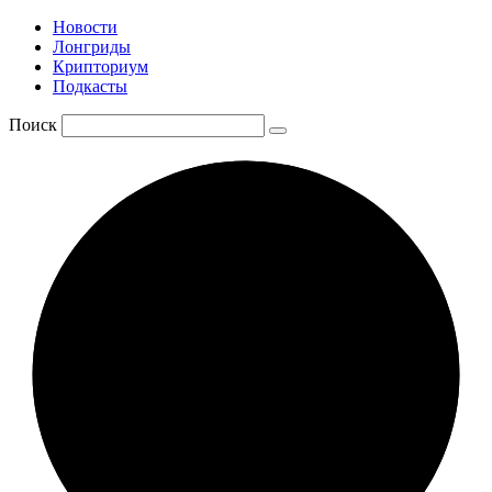
Новости
Лонгриды
Крипториум
Подкасты
Поиск