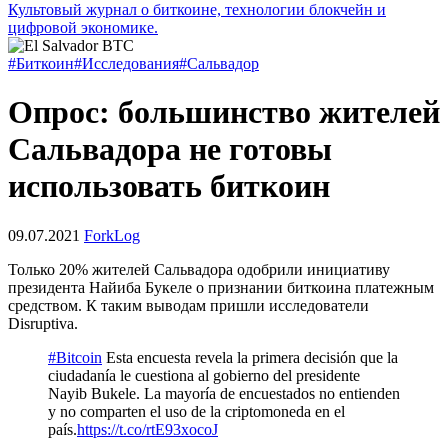
Культовый журнал о биткоине, технологии блокчейн и
цифровой экономике.
#Биткоин
#Исследования
#Сальвадор
Опрос: большинство жителей
Сальвадора не готовы
использовать биткоин
09.07.2021
ForkLog
Только 20% жителей Сальвадора одобрили инициативу
президента Найиба Букеле о признании биткоина платежным
средством. К таким выводам пришли исследователи
Disruptiva.
#Bitcoin
Esta encuesta revela la primera decisión que la
ciudadanía le cuestiona al gobierno del presidente
Nayib Bukele. La mayoría de encuestados no entienden
y no comparten el uso de la criptomoneda en el
país.
https://t.co/rtE93xocoJ