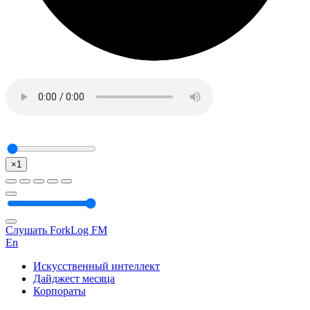
×1
Слушать ForkLog FM
En
Искусственный интеллект
Дайджест месяца
Корпораты