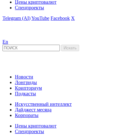
Цены криптовалют
Спецпроекты
Telegram (AI)
YouTube
Facebook
X
En
Новости
Лонгриды
Крипториум
Подкасты
Искусственный интеллект
Дайджест месяца
Корпораты
Цены криптовалют
Спецпроекты