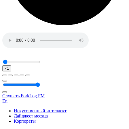
×1
Слушать ForkLog FM
En
Искусственный интеллект
Дайджест месяца
Корпораты