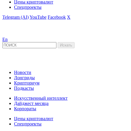
Цены криптовалют
Спецпроекты
Telegram (AI)
YouTube
Facebook
X
En
Новости
Лонгриды
Крипториум
Подкасты
Искусственный интеллект
Дайджест месяца
Корпораты
Цены криптовалют
Спецпроекты