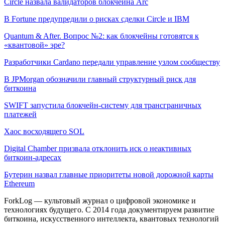
Circle назвала валидаторов блокчейна Arc
В Fortune предупредили о рисках сделки Circle и IBM
Quantum & After. Вопрос №2: как блокчейны готовятся к
«квантовой» эре?
Разработчики Cardano передали управление узлом сообществу
В JPMorgan обозначили главный структурный риск для
биткоина
SWIFT запустила блокчейн-систему для трансграничных
платежей
Хаос восходящего SOL
Digital Chamber призвала отклонить иск о неактивных
биткоин-адресах
Бутерин назвал главные приоритеты новой дорожной карты
Ethereum
ForkLog — культовый журнал о цифровой экономике и
технологиях будущего. С 2014 года документируем развитие
биткоина, искусственного интеллекта, квантовых технологий