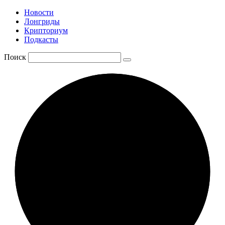
Новости
Лонгриды
Крипториум
Подкасты
Поиск