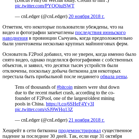
(Discus Fish) on Wechat today. Credits to him :)
pic.twitter.com/PYOOiulSWT
— cnLedger (@cnLedger)
20 ноября 2018 г.
Отметим, что некоторые пользователи убеждены, что на
видео и фотографии запечатлены
последствия июньского
наводнения
в провинции Сычуань, когда предположительно
были уничтожены несколько крупных майнинговых ферм.
Основатель F2Pool добавил, что не уверен, когда именно было
снято видео, однако поделился фотографиями с собственных
объектов, и заявил, что десятки тысяч устройств были
отключены, поскольку добыча биткоина для некоторых
перестала быть прибыльной после недавнего
обвала цены
.
Tens of thousands of
#bitcoin
miners were shut down
due to the recent market crash, according to the co-
founder of F2Pool, one of the largest/oldest mining
pools in China.
https://t.co/6SHeF4Yy3I
pic.twitter.com/sSJ9WHq13Z
— cnLedger (@cnLedger)
21 ноября 2018 г.
Хешрейт в сети биткоина
продемонстрировал
существенное
падение за последние 30 дней. Так, если еще 31 октября