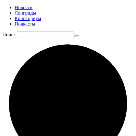
Новости
Лонгриды
Крипториум
Подкасты
Поиск