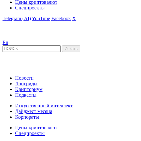
Цены криптовалют
Спецпроекты
Telegram (AI)
YouTube
Facebook
X
En
Новости
Лонгриды
Крипториум
Подкасты
Искусственный интеллект
Дайджест месяца
Корпораты
Цены криптовалют
Спецпроекты