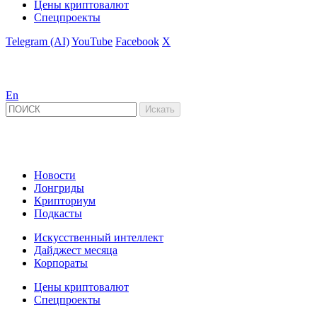
Цены криптовалют
Спецпроекты
Telegram (AI)
YouTube
Facebook
X
En
Новости
Лонгриды
Крипториум
Подкасты
Искусственный интеллект
Дайджест месяца
Корпораты
Цены криптовалют
Спецпроекты