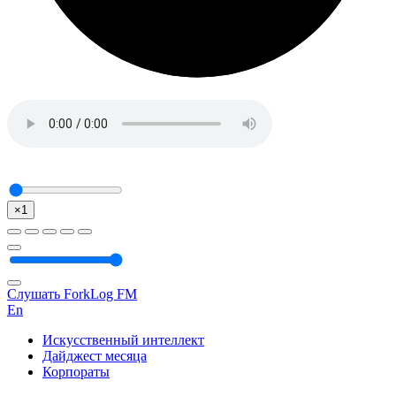
×1
Слушать ForkLog FM
En
Искусственный интеллект
Дайджест месяца
Корпораты