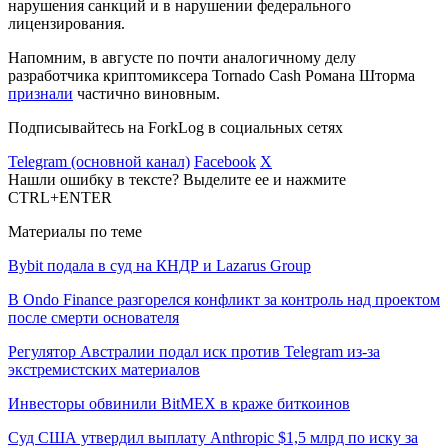
нарушения санкций и в нарушении федерального
лицензирования.
Напомним, в августе по почти аналогичному делу
разработчика криптомиксера Tornado Cash Романа Шторма
признали
частично виновным.
Подписывайтесь на ForkLog в социальных сетях
Telegram (основной канал)
Facebook
X
Нашли ошибку в тексте? Выделите ее и нажмите
CTRL+ENTER
Материалы по теме
Bybit подала в суд на КНДР и Lazarus Group
В Ondo Finance разгорелся конфликт за контроль над проектом
после смерти основателя
Регулятор Австралии подал иск против Telegram из-за
экстремистских материалов
Инвесторы обвинили BitMEX в краже биткоинов
Суд США утвердил выплату Anthropic $1,5 млрд по иску за