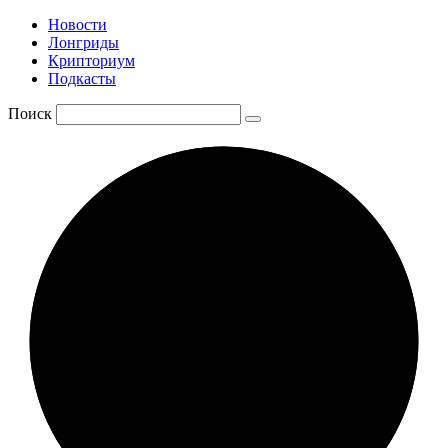
Новости
Лонгриды
Крипториум
Подкасты
Поиск