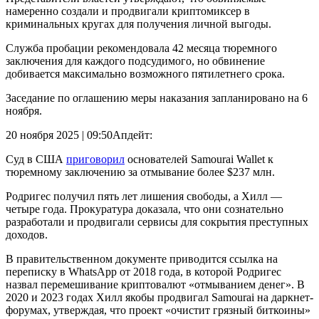
намеренно создали и продвигали криптомиксер в
криминальных кругах для получения личной выгоды.
Служба пробации рекомендовала 42 месяца тюремного
заключения для каждого подсудимого, но обвинение
добивается максимально возможного пятилетнего срока.
Заседание по оглашению меры наказания запланировано на 6
ноября.
20 ноября 2025 | 09:50
Апдейт:
Суд в США
приговорил
основателей Samourai Wallet к
тюремному заключению за отмывание более $237 млн.
Родригес получил пять лет лишения свободы, а Хилл —
четыре года. Прокуратура доказала, что они сознательно
разработали и продвигали сервисы для сокрытия преступных
доходов.
В правительственном документе приводится ссылка на
переписку в WhatsApp от 2018 года, в которой Родригес
назвал перемешивание криптовалют «отмыванием денег». В
2020 и 2023 годах Хилл якобы продвигал Samourai на даркнет-
форумах, утверждая, что проект «очистит грязный биткоины»