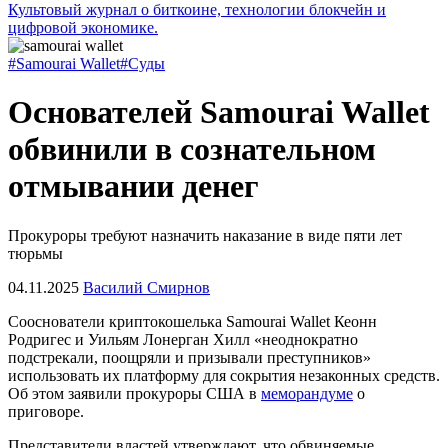
Культовый журнал о биткоине, технологии блокчейн и
цифровой экономике.
#Samourai Wallet
#Суды
Основателей Samourai Wallet
обвинили в сознательном
отмывании денег
Прокуроры требуют назначить наказание в виде пяти лет
тюрьмы
04.11.2025
Василий Смирнов
Сооснователи криптокошелька Samourai Wallet Кеонн
Родригес и Уильям Лонерган Хилл «неоднократно
подстрекали, поощряли и призывали преступников»
использовать их платформу для сокрытия незаконных средств.
Об этом заявили прокуроры США в
меморандуме
о
приговоре.
Представители властей утверждают, что обвиняемые