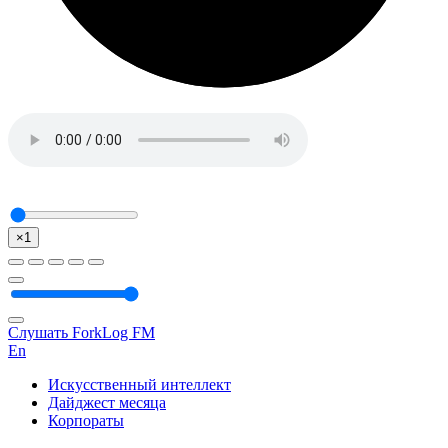
×1
Слушать ForkLog FM
En
Искусственный интеллект
Дайджест месяца
Корпораты