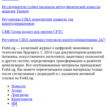
Исследователи Ledger раскрыли метод физической атаки на
кошелек Tangem
Регуляторы США пересмотрят правила для
криптодеривативов
CME Group подаст иск против CFTC
Регулятор США разрешил торговлю криптодеривативами 24/7
ForkLog — культовый журнал о цифровой экономике и
технологиях будущего. С 2014 года документируем развитие
биткоина, искусственного интеллекта, квантовых технологий
и других систем, определяющих трансформацию и развитие
цивилизации.
Все опубликованные материалы принадлежат
ForkLog. Вы можете перепечатывать наши материалы только
после согласования с редакцией и с указанием активной
ссылки на ForkLog.
Новости
Аудио
Лонгриды
Крипториум
ИИ