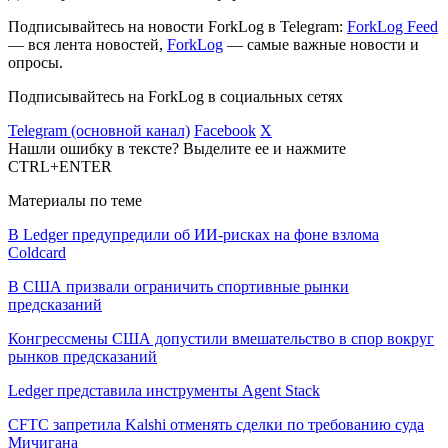
Подписывайтесь на новости ForkLog в Telegram:
ForkLog Feed
— вся лента новостей,
ForkLog
— самые важные новости и
опросы.
Подписывайтесь на ForkLog в социальных сетях
Telegram (основной канал)
Facebook
X
Нашли ошибку в тексте? Выделите ее и нажмите
CTRL+ENTER
Материалы по теме
В Ledger предупредили об ИИ-рисках на фоне взлома
Coldcard
В США призвали ограничить спортивные рынки
предсказаний
Конгрессмены США допустили вмешательство в спор вокруг
рынков предсказаний
Ledger представила инструменты Agent Stack
CFTC запретила Kalshi отменять сделки по требованию суда
Мичигана