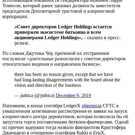
исполняющим обязанности гендиректора назначен Ларри
Томпсон, который ранее занимал должность заместителя
председателя Депозитарной трастовой и клиринговой
корпорации.
«Совет директоров Ledger Holdings остается
привержен экосистеме биткоина и всем
акционерами Ledger Holdings»,
– сказано в пресс-
релизе.
По словам Джутики Чоу, причиной их отстранения
послужили «длительные разногласия с советом директоров
относительно видения и направления бизнеса».
there has been no reason given, except that we have
had long-lasting disagreements with the board about the
vision and direction of the business
— juthica (@juthica)
December 9, 2019
Напомним, в конце сентября LedgerX
обвинила
CFTC в
умышленном затягивании рассмотрения ее заявки на запуск
клирингового центра деривативов, которая позволила бы ей
запустить торги поставочными биткоин-фьючерсами. Одной
из причин задержки тогда назвали фаворитизм Кристофера
Джанкарло в отношении платформ Bakkt и ErisX.