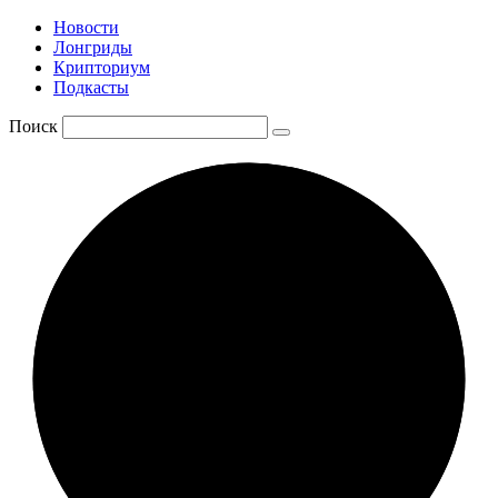
Новости
Лонгриды
Крипториум
Подкасты
Поиск