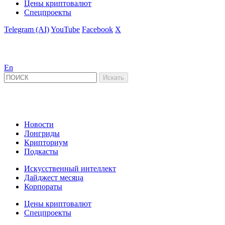
Цены криптовалют
Спецпроекты
Telegram (AI)
YouTube
Facebook
X
En
Новости
Лонгриды
Крипториум
Подкасты
Искусственный интеллект
Дайджест месяца
Корпораты
Цены криптовалют
Спецпроекты