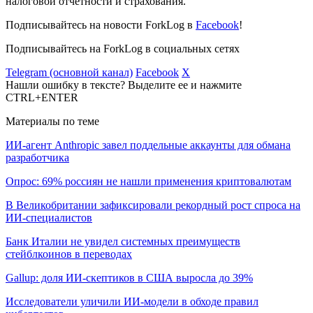
налоговой отчетности и страхования.
Подписывайтесь на новости ForkLog в
Facebook
!
Подписывайтесь на ForkLog в социальных сетях
Telegram (основной канал)
Facebook
X
Нашли ошибку в тексте? Выделите ее и нажмите
CTRL+ENTER
Материалы по теме
ИИ-агент Anthropic завел поддельные аккаунты для обмана
разработчика
Опрос: 69% россиян не нашли применения криптовалютам
В Великобритании зафиксировали рекордный рост спроса на
ИИ-специалистов
Банк Италии не увидел системных преимуществ
стейблкоинов в переводах
Gallup: доля ИИ-скептиков в США выросла до 39%
Исследователи уличили ИИ-модели в обходе правил