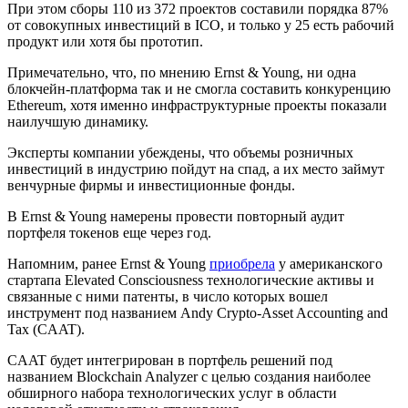
При этом сборы 110 из 372 проектов составили порядка 87%
от совокупных инвестиций в ICO, и только у 25 есть рабочий
продукт или хотя бы прототип.
Примечательно, что, по мнению Ernst & Young, ни одна
блокчейн-платформа так и не смогла составить конкуренцию
Ethereum, хотя именно инфраструктурные проекты показали
наилучшую динамику.
Эксперты компании убеждены, что объемы розничных
инвестиций в индустрию пойдут на спад, а их место займут
венчурные фирмы и инвестиционные фонды.
В Ernst & Young намерены провести повторный аудит
портфеля токенов еще через год.
Напомним, ранее Ernst & Young
приобрела
у американского
стартапа Elevated Consciousness технологические активы и
связанные с ними патенты, в число которых вошел
инструмент под названием Andy Crypto-Asset Accounting and
Tax (CAAT).
CAAT будет интегрирован в портфель решений под
названием Blockchain Analyzer с целью создания наиболее
обширного набора технологических услуг в области