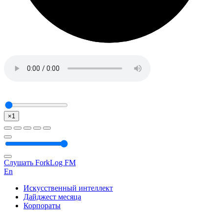
×1
Слушать ForkLog FM
En
Искусственный интеллект
Дайджест месяца
Корпораты