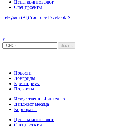
Цены криптовалют
Спецпроекты
Telegram (AI)
YouTube
Facebook
X
En
Новости
Лонгриды
Крипториум
Подкасты
Искусственный интеллект
Дайджест месяца
Корпораты
Цены криптовалют
Спецпроекты