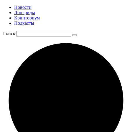
Новости
Лонгриды
Крипториум
Подкасты
Поиск