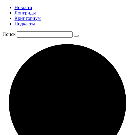
Новости
Лонгриды
Крипториум
Подкасты
Поиск