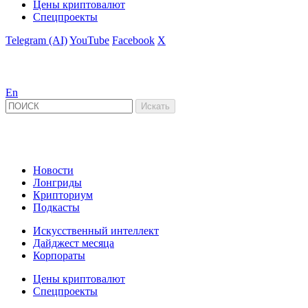
Цены криптовалют
Спецпроекты
Telegram (AI)
YouTube
Facebook
X
En
Новости
Лонгриды
Крипториум
Подкасты
Искусственный интеллект
Дайджест месяца
Корпораты
Цены криптовалют
Спецпроекты