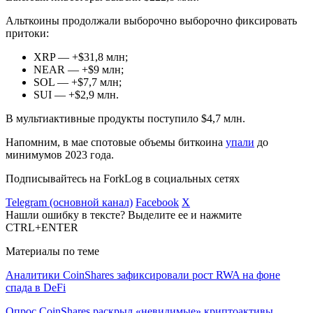
Альткоины продолжали выборочно выборочно фиксировать
притоки:
XRP — +$31,8 млн;
NEAR — +$9 млн;
SOL — +$7,7 млн;
SUI — +$2,9 млн.
В мультиактивные продукты поступило $4,7 млн.
Напомним, в мае спотовые объемы биткоина
упали
до
минимумов 2023 года.
Подписывайтесь на ForkLog в социальных сетях
Telegram (основной канал)
Facebook
X
Нашли ошибку в тексте? Выделите ее и нажмите
CTRL+ENTER
Материалы по теме
Аналитики CoinShares зафиксировали рост RWA на фоне
спада в DeFi
Опрос CoinShares раскрыл «невидимые» криптоактивы