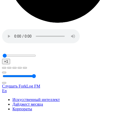
×1
Слушать ForkLog FM
En
Искусственный интеллект
Дайджест месяца
Корпораты