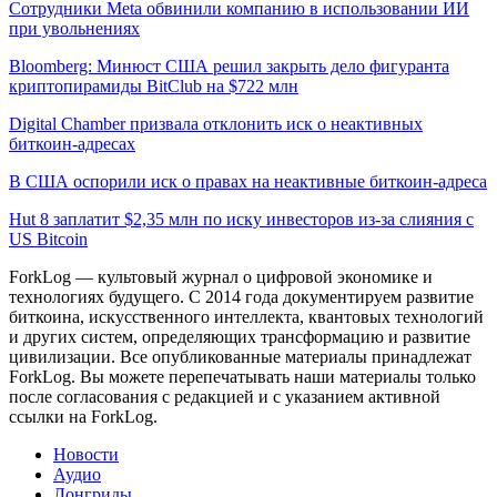
Сотрудники Meta обвинили компанию в использовании ИИ
при увольнениях
Bloomberg: Минюст США решил закрыть дело фигуранта
криптопирамиды BitClub на $722 млн
Digital Chamber призвала отклонить иск о неактивных
биткоин-адресах
В США оспорили иск о правах на неактивные биткоин-адреса
Hut 8 заплатит $2,35 млн по иску инвесторов из-за слияния с
US Bitcoin
ForkLog — культовый журнал о цифровой экономике и
технологиях будущего. С 2014 года документируем развитие
биткоина, искусственного интеллекта, квантовых технологий
и других систем, определяющих трансформацию и развитие
цивилизации.
Все опубликованные материалы принадлежат
ForkLog. Вы можете перепечатывать наши материалы только
после согласования с редакцией и с указанием активной
ссылки на ForkLog.
Новости
Аудио
Лонгриды