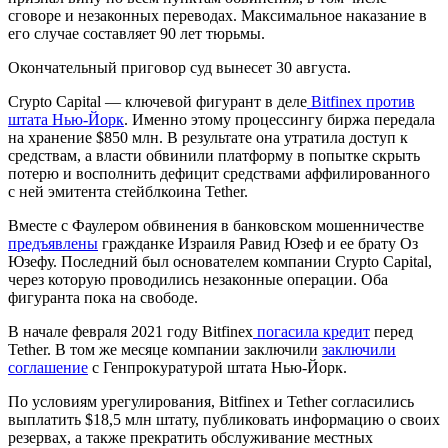
сговоре и незаконных переводах. Максимальное наказание в
его случае составляет 90 лет тюрьмы.
Окончательный приговор суд вынесет 30 августа.
Crypto Capital — ключевой фигурант в деле
Bitfinex против
штата Нью-Йорк
. Именно этому процессингу биржа передала
на хранение $850 млн. В результате она утратила доступ к
средствам, а власти обвинили платформу в попытке скрыть
потерю и восполнить дефицит средствами аффилированного
с ней эмитента стейблкоина Tether.
Вместе с Фаулером обвинения в банковском мошенничестве
предъявлены
гражданке Израиля Равид Юзеф и ее брату Оз
Юзефу. Последний был основателем компании Crypto Capital,
через которую проводились незаконные операции. Оба
фигуранта пока на свободе.
В начале февраля 2021 году Bitfinex
погасила кредит
перед
Tether. В том же месяце компании заключили
заключили
соглашение
с Генпрокуратурой штата Нью-Йорк.
По условиям урегулирования, Bitfinex и Tether согласились
выплатить $18,5 млн штату, публиковать информацию о своих
резервах, а также прекратить обслуживание местных