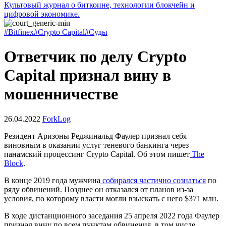
Культовый журнал о биткоине, технологии блокчейн и
цифровой экономике.
#Bitfinex
#Crypto Capital
#Суды
Ответчик по делу Crypto
Capital признал вину в
мошенничестве
26.04.2022
ForkLog
Резидент Аризоны Реджинальд Фаулер признал себя
виновным в оказании услуг теневого банкинга через
панамский процессинг Crypto Capital. Об этом пишет
The
Block
.
В конце 2019 года мужчина
собирался частично сознаться
по
ряду обвинений. Позднее он отказался от планов из-за
условия, по которому власти могли взыскать с него $371 млн.
В ходе дистанционного заседания 25 апреля 2022 года Фаулер
признал вину по всем пунктам обвинения, в том числе