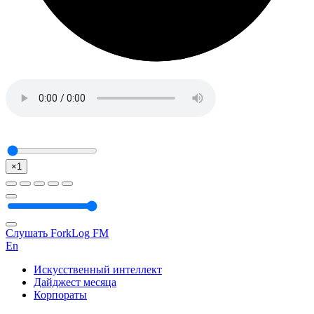
×1
Слушать ForkLog FM
En
Искусственный интеллект
Дайджест месяца
Корпораты