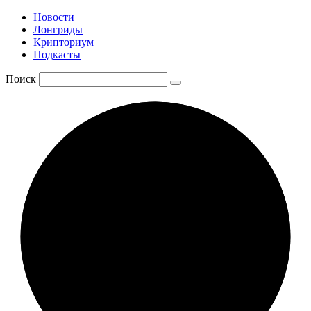
Новости
Лонгриды
Крипториум
Подкасты
Поиск