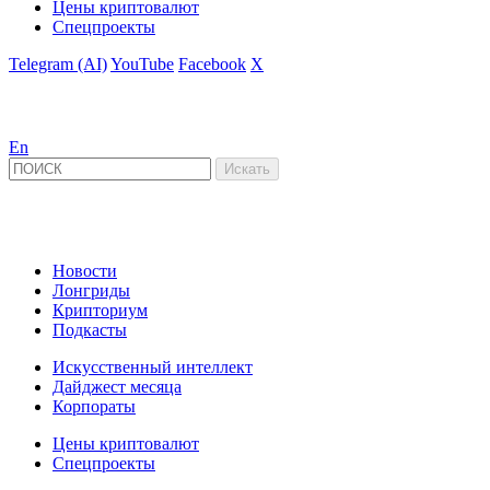
Цены криптовалют
Спецпроекты
Telegram (AI)
YouTube
Facebook
X
En
Новости
Лонгриды
Крипториум
Подкасты
Искусственный интеллект
Дайджест месяца
Корпораты
Цены криптовалют
Спецпроекты