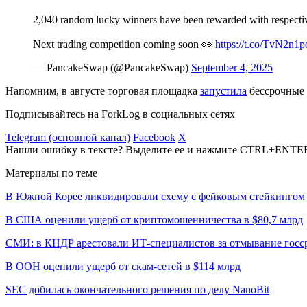
2,040 random lucky winners have been rewarded with respective
Next trading competition coming soon 👀
https://t.co/TvN2n1
— PancakeSwap (@PancakeSwap)
September 4, 2025
Напомним, в августе торговая площадка
запустила
бессрочные 
Подписывайтесь на ForkLog в социальных сетях
Telegram (основной канал)
Facebook
X
Нашли ошибку в тексте? Выделите ее и нажмите CTRL+ENTE
Материалы по теме
В Южной Корее ликвидировали схему с фейковым стейкингом 
В США оценили ущерб от криптомошенничества в $80,7 млрд
СМИ: в КНДР арестовали ИТ-специалистов за отмывание госср
В ООН оценили ущерб от скам-сетей в $114 млрд
SEC добилась окончательного решения по делу NanoBit