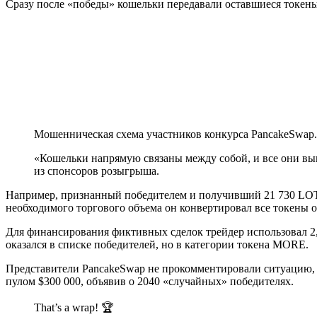
Сразу после «победы» кошельки передавали оставшиеся токе
Мошенническая схема участников конкурса PancakeSwap. 
«Кошельки напрямую связаны между собой, и все они выиг
из спонсоров розыгрыша.
Например, признанный победителем и получивший 21 730 LOT
необходимого торгового объема он конвертировал все токены
Для финансирования фиктивных сделок трейдер использовал 2,7
оказался в списке победителей, но в категории токена MORE.
Представители PancakeSwap не прокомментировали ситуацию, 
пулом $300 000, объявив о 2040 «случайных» победителях.
That’s a wrap! 🏆