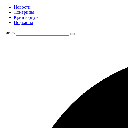
Новости
Лонгриды
Крипториум
Подкасты
Поиск