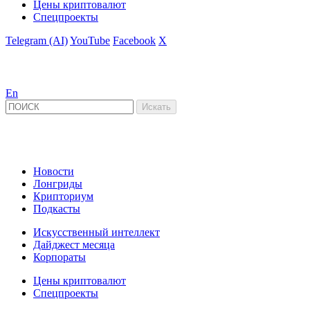
Цены криптовалют
Спецпроекты
Telegram (AI)
YouTube
Facebook
X
En
Новости
Лонгриды
Крипториум
Подкасты
Искусственный интеллект
Дайджест месяца
Корпораты
Цены криптовалют
Спецпроекты