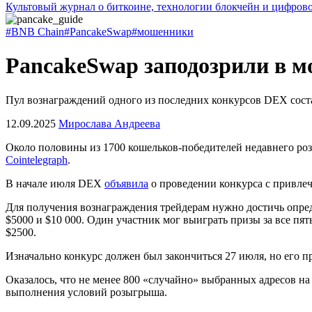
Культовый журнал о биткоине, технологии блокчейн и цифров
#BNB Chain
#PancakeSwap
#мошенники
PancakeSwap заподозрили в 
Пул вознаграждений одного из последних конкурсов DEX сост
12.09.2025
Мирослава Андреева
Около половины из 1700 кошельков-победителей недавнего р
Cointelegraph
.
В начале июля
DEX
объявила
о проведении конкурса с привле
Для получения вознаграждения трейдерам нужно достичь опред
$5000 и $10 000. Один участник мог выиграть призы за все пя
$2500.
Изначально конкурс должен был закончиться 27 июля, но его пр
Оказалось, что не менее 800 «случайно» выбранных адресов н
выполнения условий розыгрыша.