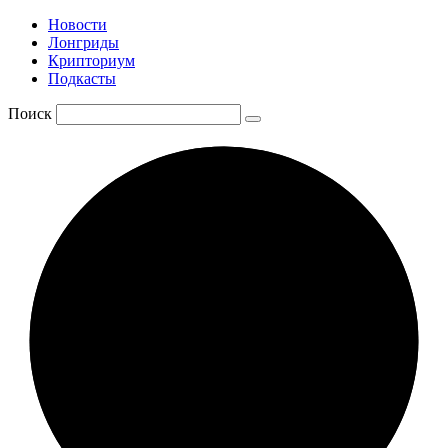
Новости
Лонгриды
Крипториум
Подкасты
Поиск