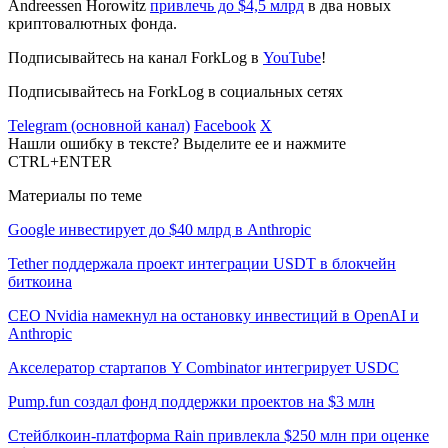
Andreessen Horowitz
привлечь до $4,5 млрд
в два новых
криптовалютных фонда.
Подписывайтесь на канал ForkLog в
YouTube
!
Подписывайтесь на ForkLog в социальных сетях
Telegram (основной канал)
Facebook
X
Нашли ошибку в тексте? Выделите ее и нажмите
CTRL+ENTER
Материалы по теме
Google инвестирует до $40 млрд в Anthropic
Tether поддержала проект интеграции USDT в блокчейн
биткоина
CEO Nvidia намекнул на остановку инвестиций в OpenAI и
Anthropic
Акселератор стартапов Y Combinator интегрирует USDC
Pump.fun создал фонд поддержки проектов на $3 млн
Стейблкоин-платформа Rain привлекла $250 млн при оценке