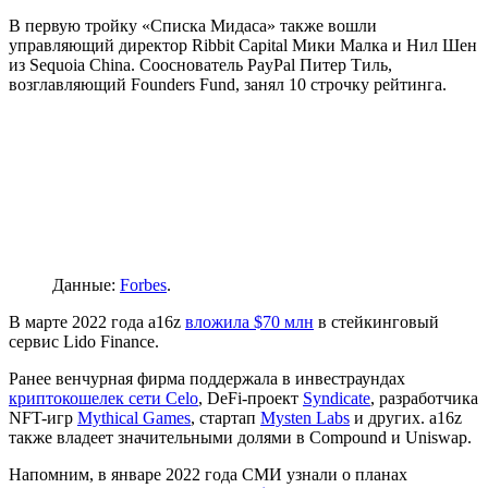
В первую тройку «Списка Мидаса» также вошли
управляющий директор Ribbit Capital Мики Малка и Нил Шен
из Sequoia China. Сооснователь PayPal Питер Тиль,
возглавляющий Founders Fund, занял 10 строчку рейтинга.
Данные:
Forbes
.
В марте 2022 года a16z
вложила $70 млн
в стейкинговый
сервис Lido Finance.
Ранее венчурная фирма поддержала в инвестраундах
криптокошелек сети Celo
, DeFi-проект
Syndicate
, разработчика
NFT-игр
Mythical Games
, стартап
Mysten Labs
и других. a16z
также владеет значительными долями в Compound и Uniswap.
Напомним, в январе 2022 года СМИ узнали о планах