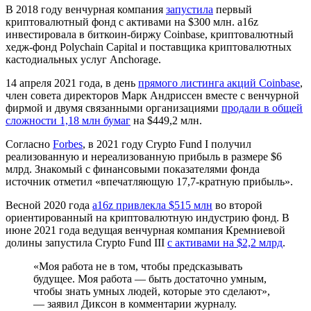
В 2018 году венчурная компания
запустила
первый
криптовалютный фонд с активами на $300 млн. a16z
инвестировала в биткоин-биржу Coinbase, криптовалютный
хедж-фонд Polychain Capital и поставщика криптовалютных
кастодиальных услуг Anchorage.
14 апреля 2021 года, в день
прямого листинга акций Coinbase
,
член совета директоров Марк Андриссен вместе с венчурной
фирмой и двумя связанными организациями
продали в общей
сложности 1,18 млн бумаг
на $449,2 млн.
Согласно
Forbes
, в 2021 году Crypto Fund I получил
реализованную и нереализованную прибыль в размере $6
млрд. Знакомый с финансовыми показателями фонда
источник отметил «впечатляющую 17,7-кратную прибыль».
Весной 2020 года
a16z привлекла $515 млн
во второй
ориентированный на криптовалютную индустрию фонд. В
июне 2021 года ведущая венчурная компания Кремниевой
долины запустила Crypto Fund III
с активами на $2,2 млрд
.
«Моя работа не в том, чтобы предсказывать
будущее. Моя работа — быть достаточно умным,
чтобы знать умных людей, которые это сделают»,
— заявил Диксон в комментарии журналу.