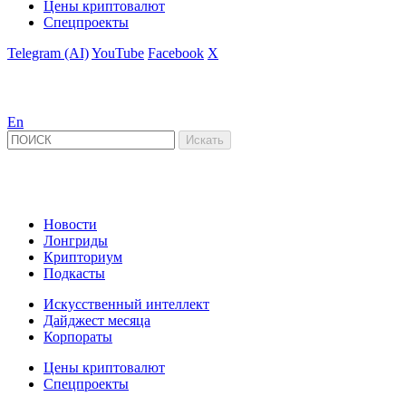
Цены криптовалют
Спецпроекты
Telegram (AI)
YouTube
Facebook
X
En
Новости
Лонгриды
Крипториум
Подкасты
Искусственный интеллект
Дайджест месяца
Корпораты
Цены криптовалют
Спецпроекты