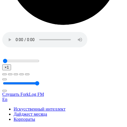
×1
Слушать ForkLog FM
En
Искусственный интеллект
Дайджест месяца
Корпораты