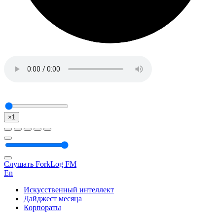
×1
Слушать ForkLog FM
En
Искусственный интеллект
Дайджест месяца
Корпораты