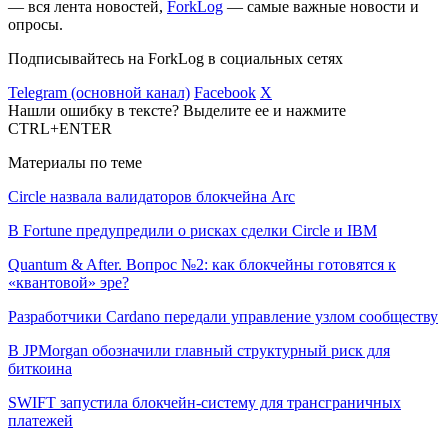
— вся лента новостей,
ForkLog
— самые важные новости и
опросы.
Подписывайтесь на ForkLog в социальных сетях
Telegram (основной канал)
Facebook
X
Нашли ошибку в тексте? Выделите ее и нажмите
CTRL+ENTER
Материалы по теме
Circle назвала валидаторов блокчейна Arc
В Fortune предупредили о рисках сделки Circle и IBM
Quantum & After. Вопрос №2: как блокчейны готовятся к
«квантовой» эре?
Разработчики Cardano передали управление узлом сообществу
В JPMorgan обозначили главный структурный риск для
биткоина
SWIFT запустила блокчейн-систему для трансграничных
платежей