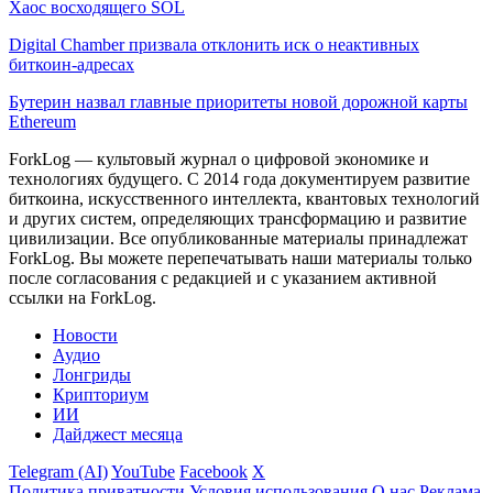
Хаос восходящего SOL
Digital Chamber призвала отклонить иск о неактивных
биткоин-адресах
Бутерин назвал главные приоритеты новой дорожной карты
Ethereum
ForkLog — культовый журнал о цифровой экономике и
технологиях будущего. С 2014 года документируем развитие
биткоина, искусственного интеллекта, квантовых технологий
и других систем, определяющих трансформацию и развитие
цивилизации.
Все опубликованные материалы принадлежат
ForkLog. Вы можете перепечатывать наши материалы только
после согласования с редакцией и с указанием активной
ссылки на ForkLog.
Новости
Аудио
Лонгриды
Крипториум
ИИ
Дайджест месяца
Telegram (AI)
YouTube
Facebook
X
Политика приватности
Условия использования
О нас
Реклама