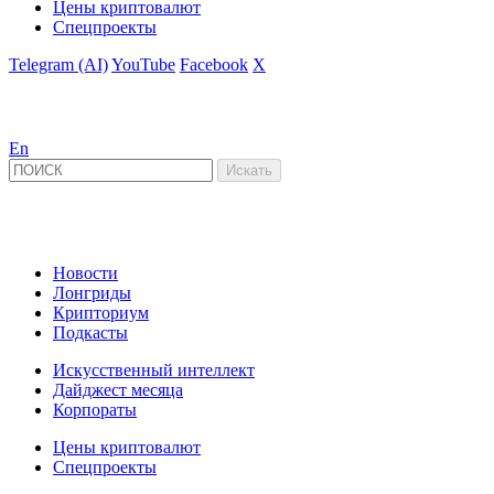
Цены криптовалют
Спецпроекты
Telegram (AI)
YouTube
Facebook
X
En
Новости
Лонгриды
Крипториум
Подкасты
Искусственный интеллект
Дайджест месяца
Корпораты
Цены криптовалют
Спецпроекты