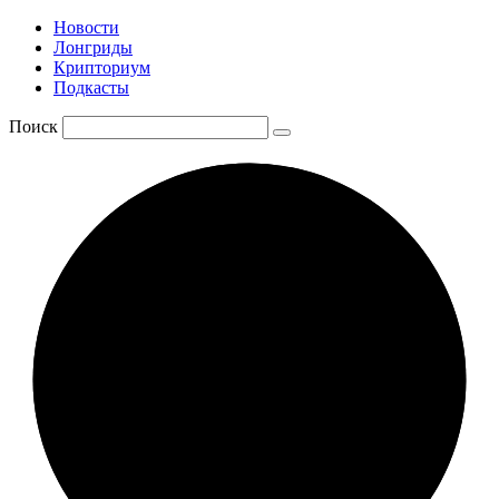
Новости
Лонгриды
Крипториум
Подкасты
Поиск