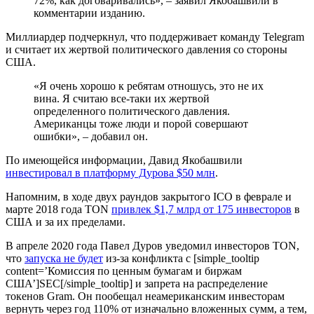
72%, как договаривались», – заявил Якобашвили в
комментарии изданию.
Миллиардер подчеркнул, что поддерживает команду Telegram
и считает их жертвой политического давления со стороны
США.
«Я очень хорошо к ребятам отношусь, это не их
вина. Я считаю все-таки их жертвой
определенного политического давления.
Американцы тоже люди и порой совершают
ошибки», – добавил он.
По имеющейся информации, Давид Якобашвили
инвестировал в платформу Дурова $50 млн
.
Напомним, в ходе двух раундов закрытого ICO в феврале и
марте 2018 года TON
привлек $1,7 млрд от 175 инвесторов
в
США и за их пределами.
В апреле 2020 года Павел Дуров уведомил инвесторов TON,
что
запуска не будет
из-за конфликта с [simple_tooltip
content=’Комиссия по ценным бумагам и биржам
США’]SEC[/simple_tooltip] и запрета на распределение
токенов Gram. Он пообещал неамериканским инвесторам
вернуть через год 110% от изначально вложенных сумм, а тем,