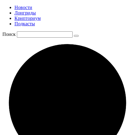
Новости
Лонгриды
Крипториум
Подкасты
Поиск