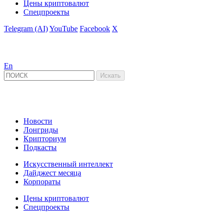
Цены криптовалют
Спецпроекты
Telegram (AI)
YouTube
Facebook
X
En
Новости
Лонгриды
Крипториум
Подкасты
Искусственный интеллект
Дайджест месяца
Корпораты
Цены криптовалют
Спецпроекты