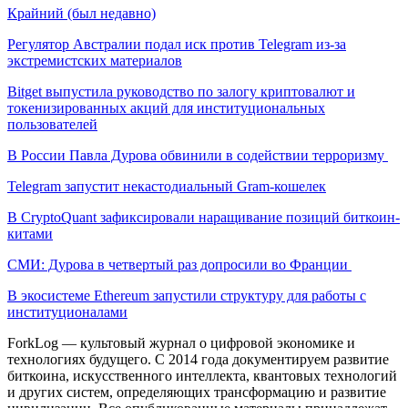
Крайний (был недавно)
Регулятор Австралии подал иск против Telegram из-за
экстремистских материалов
Bitget выпустила руководство по залогу криптовалют и
токенизированных акций для институциональных
пользователей
В России Павла Дурова обвинили в содействии терроризму
Telegram запустит некастодиальный Gram-кошелек
В CryptoQuant зафиксировали наращивание позиций биткоин-
китами
СМИ: Дурова в четвертый раз допросили во Франции
В экосистеме Ethereum запустили структуру для работы с
институционалами
ForkLog — культовый журнал о цифровой экономике и
технологиях будущего. С 2014 года документируем развитие
биткоина, искусственного интеллекта, квантовых технологий
и других систем, определяющих трансформацию и развитие