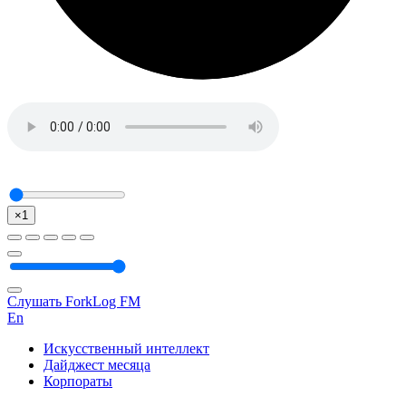
×1
Слушать ForkLog FM
En
Искусственный интеллект
Дайджест месяца
Корпораты