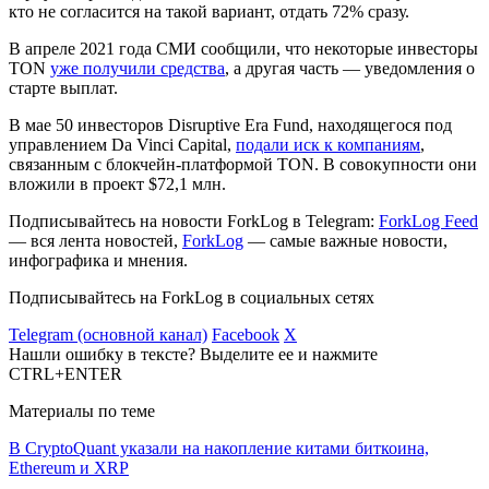
кто не согласится на такой вариант, отдать 72% сразу.
В апреле 2021 года СМИ сообщили, что некоторые инвесторы
TON
уже получили средства
, а другая часть — уведомления о
старте выплат.
В мае 50 инвесторов Disruptive Era Fund, находящегося под
управлением Da Vinci Capital,
подали иск к компаниям
,
связанным с блокчейн-платформой TON. В совокупности они
вложили в проект $72,1 млн.
Подписывайтесь на новости ForkLog в Telegram:
ForkLog Feed
— вся лента новостей,
ForkLog
— самые важные новости,
инфографика и мнения.
Подписывайтесь на ForkLog в социальных сетях
Telegram (основной канал)
Facebook
X
Нашли ошибку в тексте? Выделите ее и нажмите
CTRL+ENTER
Материалы по теме
В CryptoQuant указали на накопление китами биткоина,
Ethereum и XRP