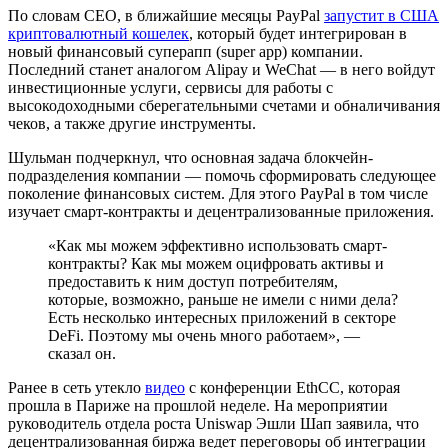
По словам CEO, в ближайшие месяцы PayPal
запустит в США
криптовалютный кошелек
, который будет интегрирован в
новый финансовый суперапп (super app) компании.
Последний станет аналогом Alipay и WeChat — в него войдут
инвестиционные услуги, сервисы для работы с
высокодоходными сберегательными счетами и обналичивания
чеков, а также другие инструменты.
Шульман подчеркнул, что основная задача блокчейн-
подразделения компании — помочь сформировать следующее
поколение финансовых систем. Для этого PayPal в том числе
изучает смарт-контракты и децентрализованные приложения.
«Как мы можем эффективно использовать смарт-
контракты? Как мы можем оцифровать активы и
предоставить к ним доступ потребителям,
которые, возможно, раньше не имели с ними дела?
Есть несколько интересных приложений в секторе
DeFi
. Поэтому мы очень много работаем», —
сказал он.
Ранее в сеть утекло
видео
с конференции EthCC, которая
прошла в Париже на прошлой неделе. На мероприятии
руководитель отдела роста Uniswap Эшли Шап заявила, что
децентрализованная биржа ведет переговоры об интеграции