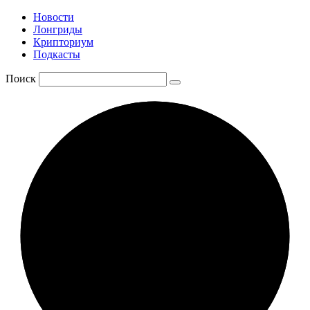
Новости
Лонгриды
Крипториум
Подкасты
Поиск