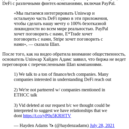
DeFi с различными финтех-компаниями, включая PayPal.
«Мы пытаемся интегрировать Uniswap и
остальную часть DeFi прямо в эти приложения,
чтобы сделать нашу мечту о 100% безотказной
ликвидности во всем мире реальностью. PayPal
хочет поговорить с нами, E*Trade хочет
поговорить с нами, Stripe хочет поговорить с
нами», — сказала Шап.
После того, как на видео обратила внимание общественность,
основатель Uniswap Хайден Адамс заявил, что биржа не ведет
переговоров с перечисленными Шап компаниями.
1) We talk to a ton of finance/tech companies. Many
companies interested in understanding DeFi reach out
2) We're not partnered w/ companies mentioned in
ETHCC talk
3) Vid deleted at our request b/c we thought could be
interpreted to suggest we have relationships that we
dont
https://t.co/yP0u5KRHTV
— Hayden Adams 🦄 (@haydenzadams)
July 28, 2021