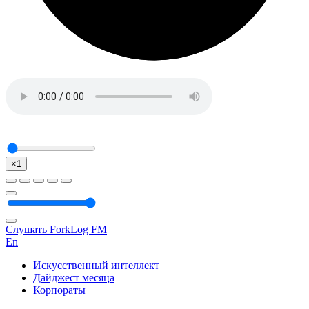
×1
Слушать ForkLog FM
En
Искусственный интеллект
Дайджест месяца
Корпораты