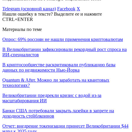
Telegram (основной канал)
Facebook
X
Нашли ошибку в тексте? Выделите ее и нажмите
CTRL+ENTER
Материалы по теме
Опрос: 69% россиян не нашли применения криптовалютам
В Великобритании зафиксировали рекордный рост спроса на
ИИ-специалистов
В криптосообществе раскритиковали публикацию базы
данных по недвижимости Нью-Йорка
Quantum & After. Можно ли заработать на квантовых
технологиях?
Великобритании предрекли кризис с водой из-за
масштабирования ИИ
Банки США потребовали закрыть лазейки в запрете на
доходность стейблкоинов
Отчет: внедрение токенизации принесет Великобритании $44
млрд к 2035 году