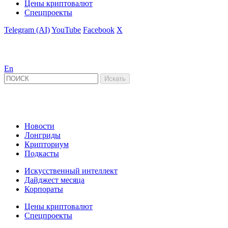
Цены криптовалют
Спецпроекты
Telegram (AI)
YouTube
Facebook
X
En
Новости
Лонгриды
Крипториум
Подкасты
Искусственный интеллект
Дайджест месяца
Корпораты
Цены криптовалют
Спецпроекты