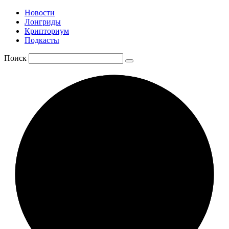
Новости
Лонгриды
Крипториум
Подкасты
Поиск