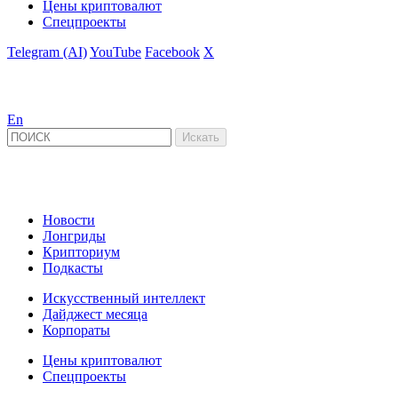
Цены криптовалют
Спецпроекты
Telegram (AI)
YouTube
Facebook
X
En
Новости
Лонгриды
Крипториум
Подкасты
Искусственный интеллект
Дайджест месяца
Корпораты
Цены криптовалют
Спецпроекты