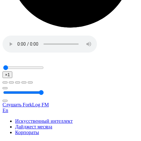
×1
Слушать ForkLog FM
En
Искусственный интеллект
Дайджест месяца
Корпораты