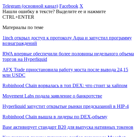
Telegram (основной канал)
Facebook
X
Нашли ошибку в тексте? Выделите ее и нажмите
CTRL+ENTER
Материалы по теме
1inch открыл доступ к протоколу Aqua и запустил программу
вознаграждений
RWA впервые обеспечили более половины недельного объема
торгов на Hyperliquid
AFX Trade приостановила работу моста после вывода 24,15
млн USDC
Robinhood Chain ворвалась в топ DEX: что стоит за хайпом
Movement Labs подала заявление о банкротстве
Hyperliquid запустит открытые рынки предсказаний в HIP-4
Robinhood Chain вышла в лидеры по DEX-объему
Base активирует стандарт B20 для выпуска нативных токенов