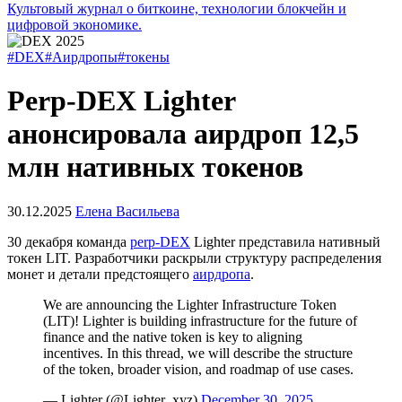
Культовый журнал о биткоине, технологии блокчейн и
цифровой экономике.
#DEX
#Аирдропы
#токены
Perp-DEX Lighter
анонсировала аирдроп 12,5
млн нативных токенов
30.12.2025
Елена Васильева
30 декабря команда
perp-DEX
Lighter представила нативный
токен LIT. Разработчики раскрыли структуру распределения
монет и детали предстоящего
аирдропа
.
We are announcing the Lighter Infrastructure Token
(LIT)! Lighter is building infrastructure for the future of
finance and the native token is key to aligning
incentives. In this thread, we will describe the structure
of the token, broader vision, and roadmap of use cases.
— Lighter (@Lighter_xyz)
December 30, 2025