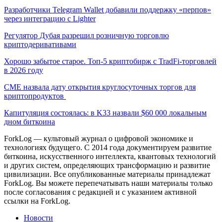
Разработчики Telegram Wallet добавили поддержку «перпов»
через интеграцию с Lighter
Регулятор Дубая разрешил розничную торговлю
криптодеривативами
Хорошо забытое старое. Топ-5 криптобирж с TradFi-торговлей
в 2026 году
CME назвала дату открытия круглосуточных торгов для
криптопродуктов
Капитуляция состоялась: в K33 назвали $60 000 локальным
дном биткоина
ForkLog — культовый журнал о цифровой экономике и
технологиях будущего. С 2014 года документируем развитие
биткоина, искусственного интеллекта, квантовых технологий
и других систем, определяющих трансформацию и развитие
цивилизации.
Все опубликованные материалы принадлежат
ForkLog. Вы можете перепечатывать наши материалы только
после согласования с редакцией и с указанием активной
ссылки на ForkLog.
Новости