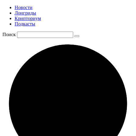
Новости
Лонгриды
Крипториум
Подкасты
Поиск