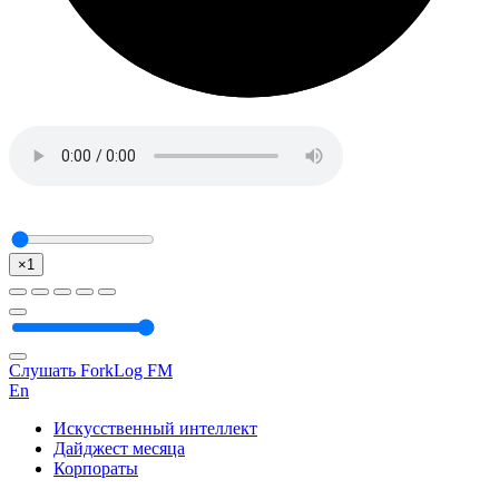
×1
Слушать ForkLog FM
En
Искусственный интеллект
Дайджест месяца
Корпораты