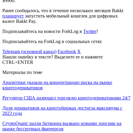
$9900.
Ранее сообщалось, что в течение нескольких месяцев Bakkt
планирует
запустить мобильный кошелек для цифровых
валют Bakkt Pay.
Подписывайтесь на новости ForkLog в
Twitter
!
Подписывайтесь на ForkLog в социальных сетях
Telegram (основной канал)
Facebook
X
Нашли ошибку в тексте? Выделите ее и нажмите
CTRL+ENTER
Материалы по теме
Аналитики указали на концентрацию риска на рынке
криптодеривативов
Регулятор США разрешил торговлю криптодеривативами 24/7
Доля деривативов на криптобиржах достигла максимума с
2023 года
CryptoQuant: ралли биткоина вызвано новыми лонгами на
рынке бессрочных фьючерсов