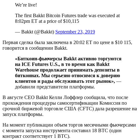
We’re live!
The first Bakkt Bitcoin Futures trade was executed at
8:02pm ET at a price of $10,115
— Bakkt (@Bakkt)
September 23, 2019
Первая сделка была заключена в 20:02 ET по цене в $10 115,
говорится в сообщении Bakkt.
«Биткоин-фьючерсы Bakkt активно торгуются
на ICE Futures U.S., в то время как Bakkt
Warehouse продолжает принимать депозиты в
биткоинах. Мы серьезно относимся к доверию
клиентов и рады обслуживать этот рынок»,
—
добавили представители платформы.
В августе CEO Bakkt Келли Лоффлер сообщила, что после
прохождения процедуры самосертификации Комиссия по
срочной биржевой торговле США (CFTC) дала разрешение на
запуск платформы.
На момент публикации объем торгов месячными фьючерсами
с момента запуска инструмента составил 18 BTC (один
контракт соответствует 1 BTC).