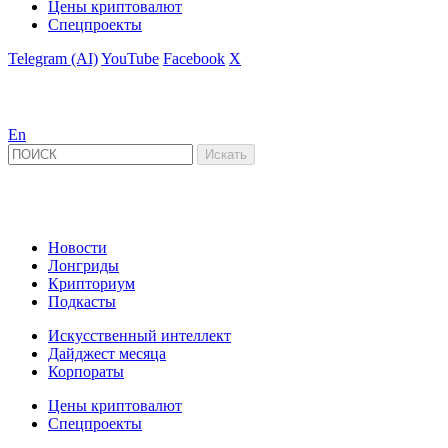
Цены криптовалют
Спецпроекты
Telegram (AI)
YouTube
Facebook
X
En
Новости
Лонгриды
Крипториум
Подкасты
Искусственный интеллект
Дайджест месяца
Корпораты
Цены криптовалют
Спецпроекты