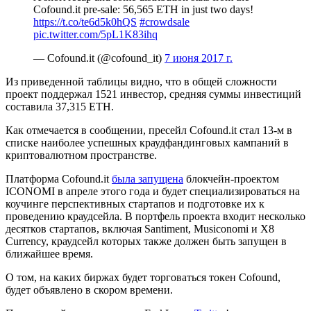
Cofound.it pre-sale: 56,565 ETH in just two days!
https://t.co/te6d5k0hQS
#crowdsale
pic.twitter.com/5pL1K83ihq
— Cofound.it (@cofound_it)
7 июня 2017 г.
Из приведенной таблицы видно, что в общей сложности
проект поддержал 1521 инвестор, средняя суммы инвестиций
составила 37,315 ETH.
Как отмечается в сообщении, пресейл Cofound.it стал 13-м в
списке наиболее успешных краудфандинговых кампаний в
криптовалютном пространстве.
Платформа Cofound.it
была запущена
блокчейн-проектом
ICONOMI в апреле этого года и будет специализироваться на
коучинге перспективных стартапов и подготовке их к
проведению краудсейла. В портфель проекта входит несколько
десятков стартапов, включая Santiment, Musiconomi и X8
Currency, краудсейл которых также должен быть запущен в
ближайшее время.
О том, на каких биржах будет торговаться токен Cofound,
будет объявлено в скором времени.