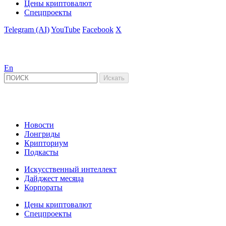
Цены криптовалют
Спецпроекты
Telegram (AI)
YouTube
Facebook
X
En
Новости
Лонгриды
Крипториум
Подкасты
Искусственный интеллект
Дайджест месяца
Корпораты
Цены криптовалют
Спецпроекты