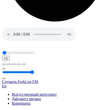
×1
Слушать ForkLog FM
En
Искусственный интеллект
Дайджест месяца
Корпораты