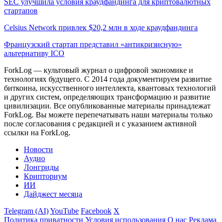
SEC улучшила условия краудфандинга для криптовалютных
стартапов
Celsius Network привлек $20,2 млн в ходе краудфандинга
Французский стартап представил «антикризисную»
альтернативу ICO
ForkLog — культовый журнал о цифровой экономике и
технологиях будущего. С 2014 года документируем развитие
биткоина, искусственного интеллекта, квантовых технологий
и других систем, определяющих трансформацию и развитие
цивилизации.
Все опубликованные материалы принадлежат
ForkLog. Вы можете перепечатывать наши материалы только
после согласования с редакцией и с указанием активной
ссылки на ForkLog.
Новости
Аудио
Лонгриды
Крипториум
ИИ
Дайджест месяца
Telegram (AI)
YouTube
Facebook
X
Политика приватности
Условия использования
О нас
Реклама