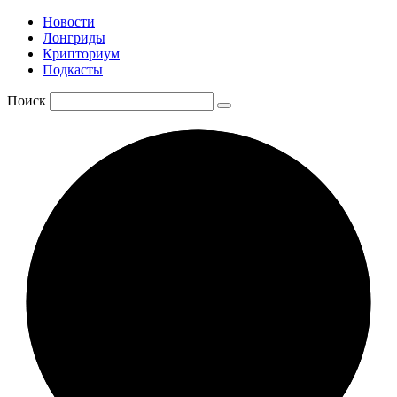
Новости
Лонгриды
Крипториум
Подкасты
Поиск