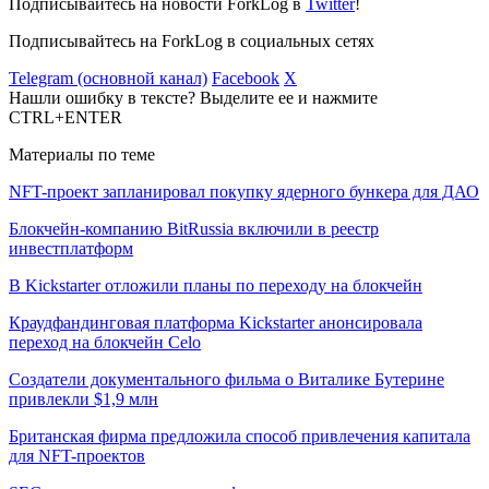
Подписывайтесь на новости ForkLog в
Twitter
!
Подписывайтесь на ForkLog в социальных сетях
Telegram (основной канал)
Facebook
X
Нашли ошибку в тексте? Выделите ее и нажмите
CTRL+ENTER
Материалы по теме
NFT-проект запланировал покупку ядерного бункера для ДАО
Блокчейн-компанию BitRussia включили в реестр
инвестплатформ
В Kickstarter отложили планы по переходу на блокчейн
Краудфандинговая платформа Kickstarter анонсировала
переход на блокчейн Celo
Создатели документального фильма о Виталике Бутерине
привлекли $1,9 млн
Британская фирма предложила способ привлечения капитала
для NFT-проектов