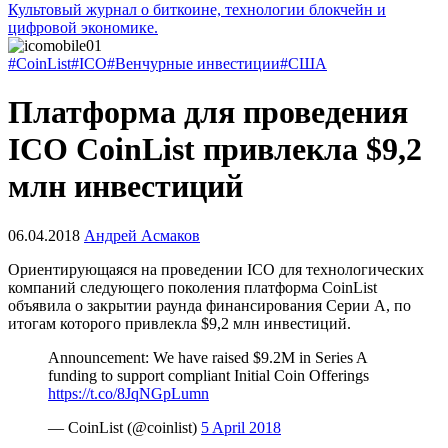
Культовый журнал о биткоине, технологии блокчейн и
цифровой экономике.
#CoinList
#ICO
#Венчурные инвестиции
#США
Платформа для проведения
ICO CoinList привлекла $9,2
млн инвестиций
06.04.2018
Андрей Асмаков
Ориентирующаяся на проведении ICO для технологических
компаний следующего поколения платформа CoinList
объявила о закрытии раунда финансирования Серии А, по
итогам которого привлекла $9,2 млн инвестиций.
Announcement: We have raised $9.2M in Series A
funding to support compliant Initial Coin Offerings
https://t.co/8JqNGpLumn
— CoinList (@coinlist)
5 April 2018