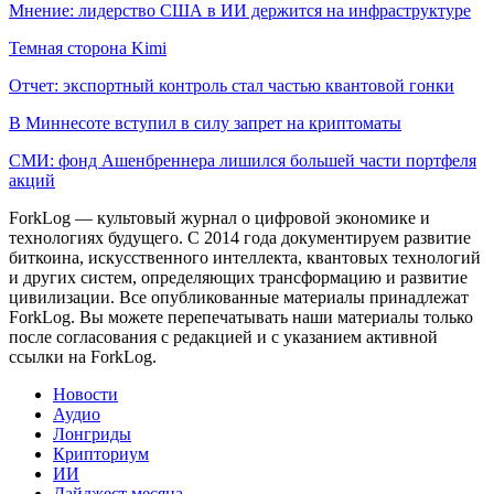
Мнение: лидерство США в ИИ держится на инфраструктуре
Темная сторона Kimi
Отчет: экспортный контроль стал частью квантовой гонки
В Миннесоте вступил в силу запрет на криптоматы
СМИ: фонд Ашенбреннера лишился большей части портфеля
акций
ForkLog — культовый журнал о цифровой экономике и
технологиях будущего. С 2014 года документируем развитие
биткоина, искусственного интеллекта, квантовых технологий
и других систем, определяющих трансформацию и развитие
цивилизации.
Все опубликованные материалы принадлежат
ForkLog. Вы можете перепечатывать наши материалы только
после согласования с редакцией и с указанием активной
ссылки на ForkLog.
Новости
Аудио
Лонгриды
Крипториум
ИИ
Дайджест месяца