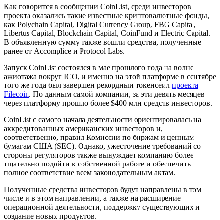
Как говорится в сообщении CoinList, среди инвесторов
проекта оказались такие известные криптовалютные фонды,
как Polychain Capital, Digital Currency Group, FBG Capital,
Libertus Capital, Blockchain Capital, CoinFund и Electric Capital.
В объявленную сумму также вошли средства, полученные
ранее от Accomplice и Protocol Labs.
Запуск CoinList состоялся в мае прошлого года на волне
ажиотажа вокруг ICO, и именно на этой платформе в сентябре
того же года был завершен рекордный токенсейл
проекта
Filecoin
. По данным самой компании, за эти девять месяцев
через платформу прошло более $400 млн средств инвесторов.
CoinList с самого начала деятельности ориентировалась на
аккредитованных американских инвесторов и,
соответственно, правил Комиссии по биржам и ценным
бумагам США (SEC). Однако, ужесточение требований со
стороны регуляторов также вынуждает компанию более
тщательно подойти к собственной работе и обеспечить
полное соответствие всем законодательным актам.
Полученные средства инвесторов будут направлены в том
числе и в этом направлении, а также на расширение
операционной деятельности, поддержку существующих и
создание новых продуктов.