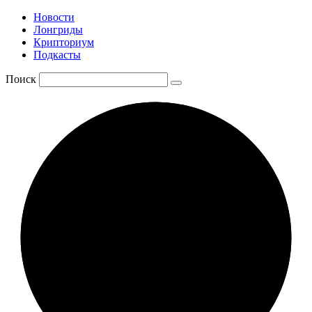
Новости
Лонгриды
Крипториум
Подкасты
Поиск