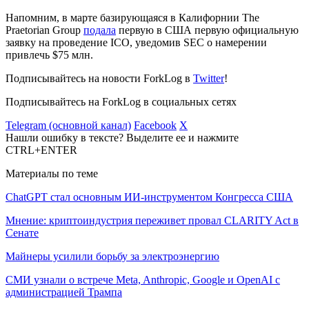
Напомним, в марте базирующаяся в Калифорнии The
Praetorian Group
подала
первую в США первую официальную
заявку на проведение ICO, уведомив SEC о намерении
привлечь $75 млн.
Подписывайтесь на новости ForkLog в
Twitter
!
Подписывайтесь на ForkLog в социальных сетях
Telegram (основной канал)
Facebook
X
Нашли ошибку в тексте? Выделите ее и нажмите
CTRL+ENTER
Материалы по теме
ChatGPT стал основным ИИ-инструментом Конгресса США
Мнение: криптоиндустрия переживет провал CLARITY Act в
Сенате
Майнеры усилили борьбу за электроэнергию
СМИ узнали о встрече Meta, Anthropic, Google и OpenAI с
администрацией Трампа