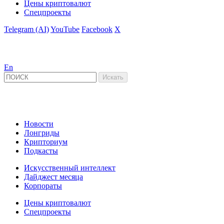
Цены криптовалют
Спецпроекты
Telegram (AI)
YouTube
Facebook
X
En
Новости
Лонгриды
Крипториум
Подкасты
Искусственный интеллект
Дайджест месяца
Корпораты
Цены криптовалют
Спецпроекты