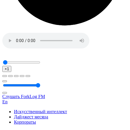
×1
Слушать ForkLog FM
En
Искусственный интеллект
Дайджест месяца
Корпораты