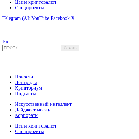
Цены криптовалют
Спецпроекты
Telegram (AI)
YouTube
Facebook
X
En
Новости
Лонгриды
Крипториум
Подкасты
Искусственный интеллект
Дайджест месяца
Корпораты
Цены криптовалют
Спецпроекты