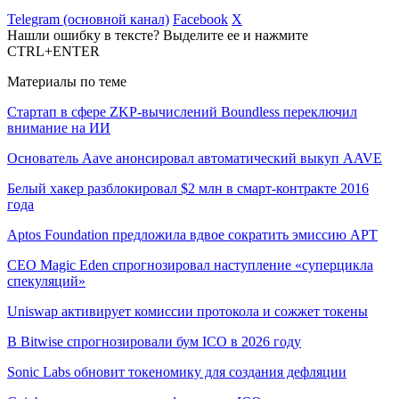
Telegram (основной канал)
Facebook
X
Нашли ошибку в тексте? Выделите ее и нажмите
CTRL+ENTER
Материалы по теме
Стартап в сфере ZKP-вычислений Boundless переключил
внимание на ИИ
Основатель Aave анонсировал автоматический выкуп AAVE
Белый хакер разблокировал $2 млн в смарт-контракте 2016
года
Aptos Foundation предложила вдвое сократить эмиссию APT
CEO Magic Eden спрогнозировал наступление «суперцикла
спекуляций»
Uniswap активирует комиссии протокола и сожжет токены
В Bitwise спрогнозировали бум ICO в 2026 году
Sonic Labs обновит токеномику для создания дефляции