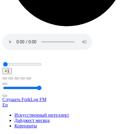
×1
Слушать ForkLog FM
En
Искусственный интеллект
Дайджест месяца
Корпораты