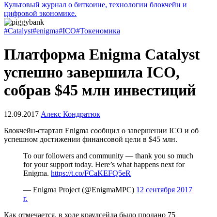
Культовый журнал о биткоине, технологии блокчейн и
цифровой экономике.
#Catalyst
#enigma
#ICO
#Токеномика
Платформа Enigma Catalyst
успешно завершила ICO,
собрав $45 млн инвестиций
12.09.2017
Алекс Кондратюк
Блокчейн-стартап Enigma сообщил о завершении ICO и об
успешном достижении финансовой цели в $45 млн.
To our followers and community — thank you so much
for your support today. Here’s what happens next for
Enigma.
https://t.co/FCaKEFQ5eR
— Enigma Project (@EnigmaMPC)
12 сентября 2017
г.
Как отмечается, в ходе краудсейла было продано 75