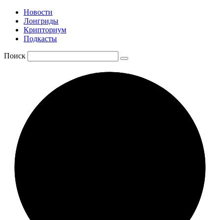
Новости
Лонгриды
Крипториум
Подкасты
Поиск